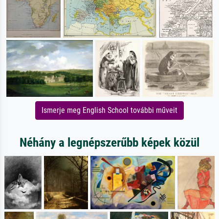
Ismerje meg English School további műveit
Néhány a legnépszerűbb képek közül