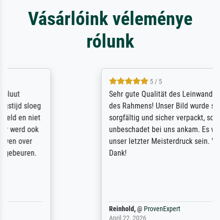
Vásárlóink véleménye
rólunk
5 / 5
Sehr gute Qualität des Leinwanddrucks und
des Rahmens! Unser Bild wurde sehr
sorgfältig und sicher verpackt, so dass es
unbeschadet bei uns ankam. Es wird nicht
unser letzter Meisterdruck sein. Vielen
Dank!
Reinhold,
@
ProvenExpert
April 22, 2026