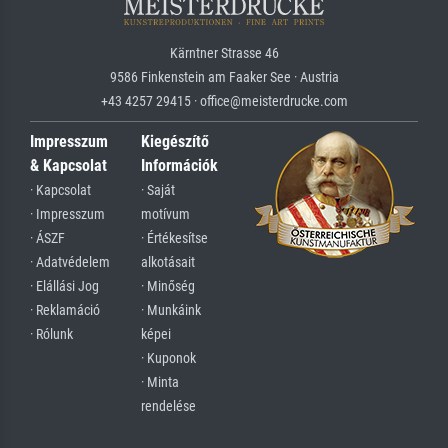
Kärntner Strasse 46
9586 Finkenstein am Faaker See · Austria
+43 4257 29415 · office@meisterdrucke.com
Impresszum
Kiegészítő
& Kapcsolat
Információk
· Kapcsolat
· Saját
· Impresszum
motívum
· ÁSZF
· Értékesítse
· Adatvédelem
alkotásait
· Elállási Jog
· Minőség
· Reklamáció
· Munkáink
· Rólunk
képei
· Kuponok
· Minta
rendelése