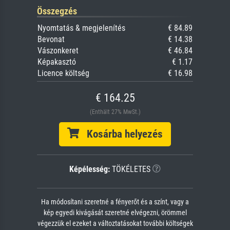
Összegzés
Nyomtatás & megjelenítés
€ 84.89
Bevonat
€ 14.38
Vászonkeret
€ 46.84
Képakasztó
€ 1.17
Licence költség
€ 16.98
€ 164.25
(Enthält 27% MwSt.)
Kosárba helyezés
Képélesség:
TÖKÉLETES
Ha módosítani szeretné a fényerőt és a színt, vagy a
kép egyedi kivágását szeretné elvégezni, örömmel
végezzük el ezeket a változtatásokat további költségek