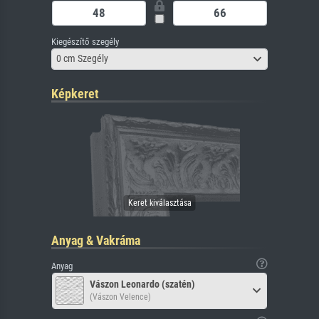
Kiegészítő szegély
0 cm Szegély
Képkeret
Anyag & Vakráma
Anyag
Vászon Leonardo (szatén)
(Vászon Velence)