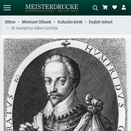
Otthon
Művészet Stílusok
Kulturális körök
English School
Sir Humphrey Gilbert portréja
Alap keresés
MI-képkereső
Keressen művész, műcím vagy stílus
Írja le a jelenetet – pl. zöld rét, sok
szerint – pl. Monet, Csillagos éj,
piros absztrakt, sötét olajkép, álló akt
impresszionizmus, Hokusai-hullám,
egy fa mellett.
akt.