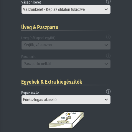
Vászon keret
Vászonkeret - Kép az oldalon tükrözve
Üveg & Paszpartu
Üveg (hátlappal együtt)
Kérjük, válasszon
Paszpartu
Paszpartu nélkül
Egyebek & Extra kiegészítők
Képakasztó
Fűrészfogas akasztó