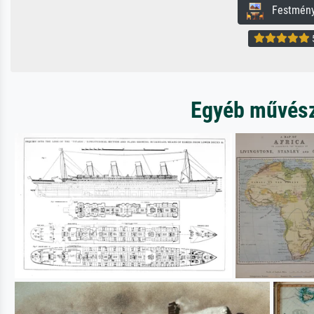
Festmény 
5
Egyéb művésze