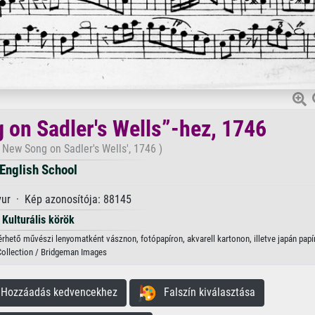
 on Sadler's Wells”-hez, 1746
 New Song on Sadler's Wells', 1746 )
English School
ur · Kép azonosítója: 88145
Kulturális körök
lérhető művészi lenyomatként vásznon, fotópapíron, akvarell kartonon, illetve japán papí
Collection / Bridgeman Images
ozzáadás kedvencekhez
Falszín kiválasztása