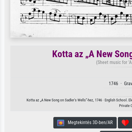
Kotta az „A New Song
(Sheet music for 'A
1746 · Grav
Kotta az „A New Song on Sadler's Wells”-hez, 1746 · English School. E
Private 
Megtekintés 3D-ben/AR
H