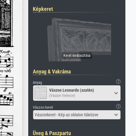
Képkeret
Anyag & Vakráma
Anyag
Vászon Leonardo (szatén)
(Vászon Velence)
Vászon keret
Vászonkeret - Kép az oldalon tükrözve
Üveg & Paszpartu