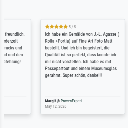
5 / 5
Rundum positive Erfahrung. Die
The team a
Ausführung des Auftrags hat eine Weile
meet its c
gedauert, die angekündigte Lieferzeit
expert adv
wurde aber letztlich sogar etwas
results for
unterschritten. Die Qualität des Papiers
client. Th
und des Drucks (Farben, Details usw.) ist
repertoire 
nicht nur gut, sondern hervorragend.
will provid
Selbst ein Druck ist damit ein Kunstwerk
regards to 
im eigenen Sinne. Definitiv den Pre...
repertoire
Dr.
@
ProvenExpert
Anonym
@
P
February 3, 2026
April 22, 202