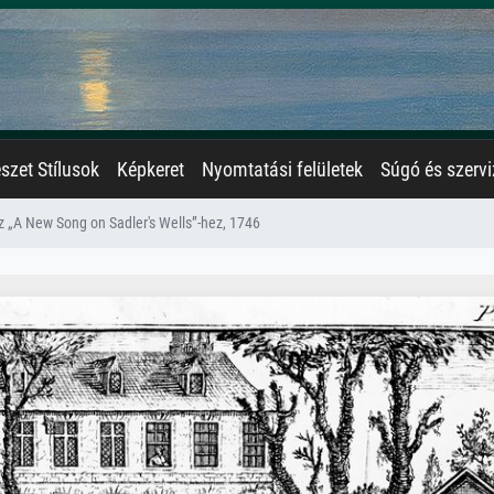
zet Stílusok
Képkeret
Nyomtatási felületek
Súgó és szervi
z „A New Song on Sadler's Wells”-hez, 1746