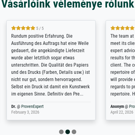
Vásárlóink véleménye rólunk
5 / 5
5 / 5
t Meisterdrucke strives to
Outstanding quality and cus
lients demands, and provides
support. - the quality of the pr
ice on how to obtain the best
excellent and difficult to dist
 the prints requested by the
from the real thing; it will be
e company has a vast
for high-quality art prints fro
of prints to choose from, and
the quality of the framing is e
e excellent service also with
the customisation options for
prints which are not in that
are broad - the customer sup
. Highly recommended!
colleagues are truly super...
rovenExpert
Anonym
@
ProvenExpert
6
January 12, 2026