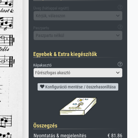
Üveg (hátlappal együtt)
Kérjük, válasszon
Paszpartu
Paszpartu nélkül
Egyebek & Extra kiegészítők
Képakasztó
Fűrészfogas akasztó
Konfiguráció mentése / összehasonlítása
Összegzés
Nyomtatás & megjelenítés
€ 81.86