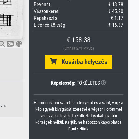
Bevonat
€ 13.78
Vászonkeret
€ 45.20
Képakasztó
€ 1.17
Licence költség
€ 16.37
€ 158.38
(Enthält 27% MwSt.)
Kosárba helyezés
Képélesség:
TÖKÉLETES
Ha módosítani szeretné a fényerőt és a színt, vagy a
ron.
kép egyedi kivágását szeretné elvégezni, örömmel
végezzük el ezeket a változtatásokat további
költségek nélkül. Kérjük, ne habozzon kapcsolatba
lépni velünk.