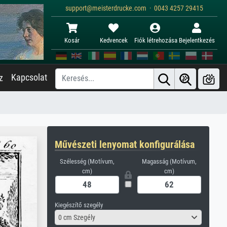
support@meisterdrucke.com · 0043 4257 29415
Kosár
Kedvencek
Fiók létrehozása
Bejelentkezés
Kapcsolat
z
Művészeti lenyomat konfigurálása
Szélesség (Motívum,
Magasság (Motívum,
cm)
cm)
Kiegészítő szegély
0 cm Szegély