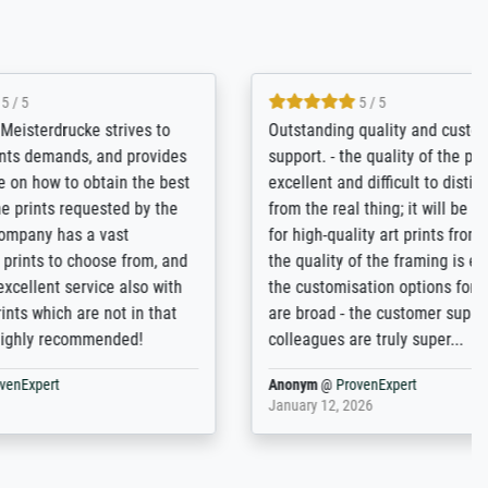
4.8 / 5
tomer
Qualité absolument irréprochable.
inting is
Extraordinaire diversité des thèmes
inguish
abordés et personnalisation des
 my go-to
demandes (recadrage, réajustement des
m now on -
couleurs). Relation clientèle parfaite.
xcellent -
Transport, réception sans aucun
 the work
problème. Merci à toute l'équipe ! Hervé
port
Anonym
@
ProvenExpert
March 31, 2025