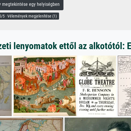
megtekintése egy helyiségben
/5 · Vélemények megjelenítése (1)
ti lenyomatok ettől az alkotótól: 