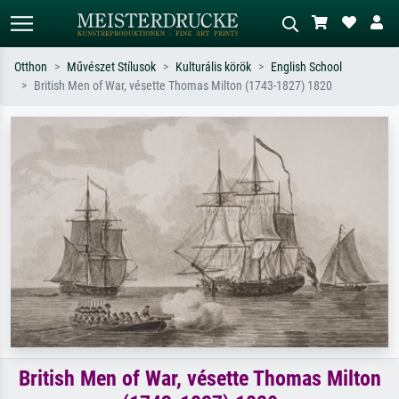
Otthon
Művészet Stílusok
Kulturális körök
English School
British Men of War, vésette Thomas Milton (1743-1827) 1820
Alap keresés
MI-képkereső
Keressen művész, műcím vagy stílus
Írja le a jelenetet – pl. zöld rét, sok
szerint – pl. Monet, Csillagos éj,
piros absztrakt, sötét olajkép, álló akt
impresszionizmus, Hokusai-hullám,
egy fa mellett.
akt.
British Men of War, vésette Thomas Milton