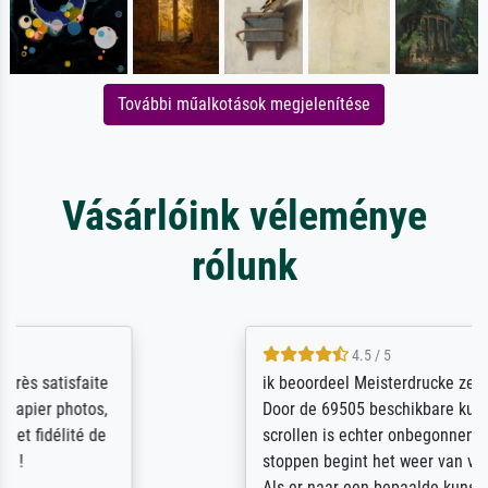
További műalkotások megjelenítése
Vásárlóink véleménye
rólunk
4.5 / 5
ik beoordeel Meisterdrucke zeer positief.
Door de 69505 beschikbare kunstenaars
scrollen is echter onbegonnen werk (na
stoppen begint het weer van voor af aan).
Als er naar een bepaalde kunstenaar