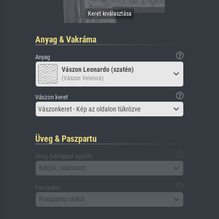
Anyag & Vakráma
Anyag
Vászon Leonardo (szatén)
(Vászon Velence)
Vászon keret
Vászonkeret - Kép az oldalon tükrözve
Üveg & Paszpartu
Üveg (hátlappal együtt)
Kérjük, válasszon
Paszpartu
Paszpartu nélkül