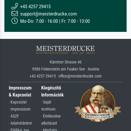
+43 4257 29415
support@meisterdrucke.com
Mo-Do: 7:00 - 16:00 | Fr: 7:00 - 13:00
Kärntner Strasse 46
9586 Finkenstein am Faaker See · Austria
+43 4257 29415 · office@meisterdrucke.com
Impresszum
Kiegészítő
& Kapcsolat
Információk
· Kapcsolat
· Saját
· Impresszum
motívum
· ÁSZF
· Értékesítse
· Adatvédelem
alkotásait
· Elállási Jog
· Minőség