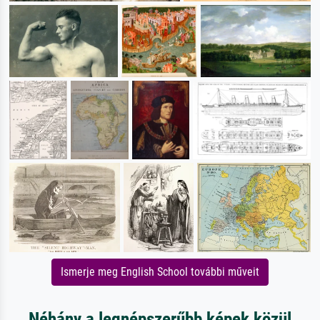
Ismerje meg English School további műveit
Néhány a legnépszerűbb képek közül