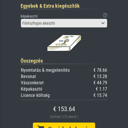
Egyebek & Extra kiegészítők
Képakasztó
Fűrészfogas akasztó
Összegzés
Nyomtatás & megjelenítés
€ 78.66
Bevonat
€ 13.28
Vászonkeret
€ 44.79
Képakasztó
€ 1.17
Licence költség
€ 15.74
€ 153.64
(Enthält 27% MwSt.)