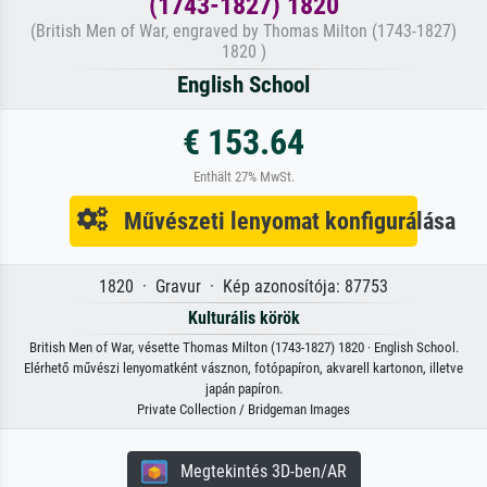
(1743-1827) 1820
(British Men of War, engraved by Thomas Milton (1743-1827)
1820 )
English School
€ 153.64
Enthält 27% MwSt.
Művészeti lenyomat konfigurálása
1820 · Gravur · Kép azonosítója: 87753
Kulturális körök
British Men of War, vésette Thomas Milton (1743-1827) 1820 · English School.
Elérhető művészi lenyomatként vásznon, fotópapíron, akvarell kartonon, illetve
japán papíron.
Private Collection / Bridgeman Images
Megtekintés 3D-ben/AR