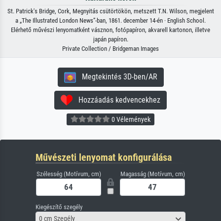
St. Patrick's Bridge, Cork, Megnyitás csütörtökön, metszett T.N. Wilson, megjelent
a „The Illustrated London News”-ban, 1861. december 14-én · English School.
Elérhető művészi lenyomatként vásznon, fotópapíron, akvarell kartonon, illetve
japán papíron.
Private Collection / Bridgeman Images
Megtekintés 3D-ben/AR
Hozzáadás kedvencekhez
0 Vélemények
Művészeti lenyomat konfigurálása
Szélesség (Motívum, cm)
Magasság (Motívum, cm)
Kiegészítő szegély
0 cm Szegély