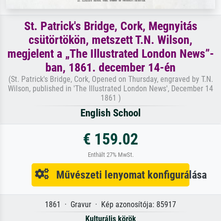
St. Patrick's Bridge, Cork, Megnyitás
csütörtökön, metszett T.N. Wilson,
megjelent a „The Illustrated London News”-
ban, 1861. december 14-én
(St. Patrick's Bridge, Cork, Opened on Thursday, engraved by T.N.
Wilson, published in 'The Illustrated London News', December 14
1861 )
English School
€ 159.02
Enthält 27% MwSt.
Művészeti lenyomat konfigurálása
1861 · Gravur · Kép azonosítója: 85917
Kulturális körök