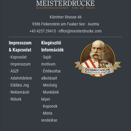
Kärntner Strasse 46
9586 Finkenstein am Faaker See · Austria
+43 4257 29415 · office@meisterdrucke.com
Impresszum
Kiegészítő
& Kapcsolat
Információk
· Kapcsolat
· Saját
· Impresszum
motívum
· ÁSZF
· Értékesítse
· Adatvédelem
alkotásait
· Elállási Jog
· Minőség
· Reklamáció
· Munkáink
· Rólunk
képei
· Kuponok
· Minta
rendelése