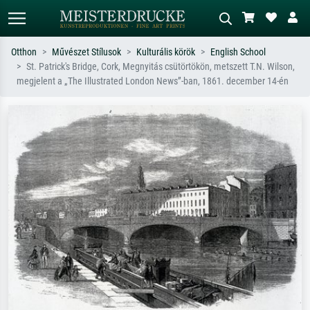
Otthon
Művészet Stílusok
Kulturális körök
English School
St. Patrick's Bridge, Cork, Megnyitás csütörtökön, metszett T.N. Wilson,
Alap keresés
MI-képkereső
megjelent a „The Illustrated London News”-ban, 1861. december 14-én
Keressen művész, műcím vagy stílus
Írja le a jelenetet – pl. zöld rét, sok
szerint – pl. Monet, Csillagos éj,
piros absztrakt, sötét olajkép, álló akt
impresszionizmus, Hokusai-hullám,
egy fa mellett.
akt.