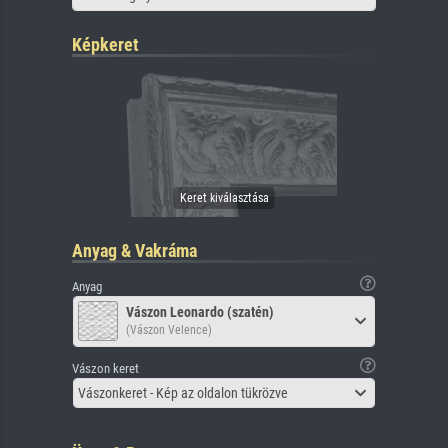
Képkeret
Anyag & Vakráma
Anyag
Vászon Leonardo (szatén)
(Vászon Velence)
Vászon keret
Vászonkeret - Kép az oldalon tükrözve