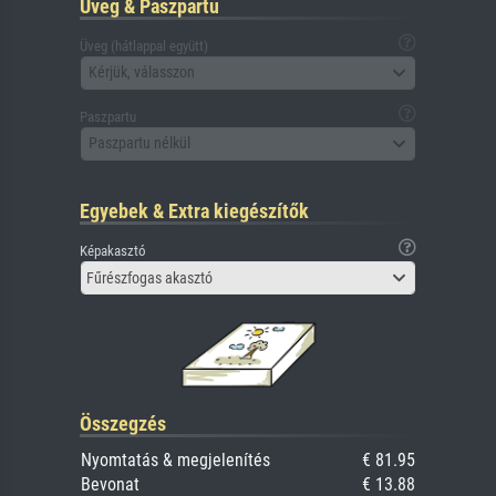
Üveg & Paszpartu
Üveg (hátlappal együtt)
Kérjük, válasszon
Paszpartu
Paszpartu nélkül
Egyebek & Extra kiegészítők
Képakasztó
Fűrészfogas akasztó
Összegzés
Nyomtatás & megjelenítés
€ 81.95
Bevonat
€ 13.88