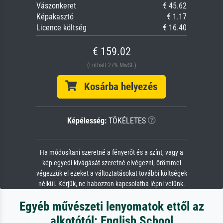
Vászonkeret
€ 45.62
Képakasztó
€ 1.17
Licence költség
€ 16.40
€ 159.02
(Enthält 27% MwSt.)
Kosárba helyezés
Képélesség:
TÖKÉLETES
Ha módosítani szeretné a fényerőt és a színt, vagy a
kép egyedi kivágását szeretné elvégezni, örömmel
végezzük el ezeket a változtatásokat további költségek
nélkül. Kérjük, ne habozzon kapcsolatba lépni velünk.
Egyéb művészeti lenyomatok ettől az
alkotótól: English School