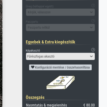
Üveg (hátlappal együtt)
Kérjük, válasszon
Paszpartu
Paszpartu nélkül
Egyebek & Extra kiegészítők
Képakasztó
Fűrészfogas akasztó
Konfiguráció mentése / összehasonlítása
Összegzés
Nyomtatás & megjelenítés
€ 80.00