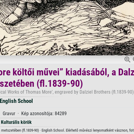
re költői művei” kiadásából, a Dalz
szetében (fl.1839-90)
ical Works of Thomas More', engraved by Dalziel Brothers (fl.1839-90)
English School
 · Gravur · Kép azonosítója: 84289
Kulturális körök
s metszetében (fl.1839-90) · English School. Elérhető művészi lenyomatként vásznon, fo