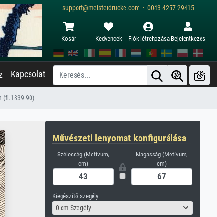
support@meisterdrucke.com · 0043 4257 29415
Kosár
Kedvencek
Fiók létrehozása
Bejelentkezés
Kapcsolat
z
 (fl.1839-90)
Művészeti lenyomat konfigurálása
Szélesség (Motívum,
Magasság (Motívum,
cm)
cm)
Kiegészítő szegély
0 cm Szegély