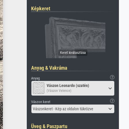
Képkeret
Anyag & Vakráma
Anyag
Vászon Leonardo (szatén)
(Vászon Velence)
Vászon keret
Vászonkeret - Kép az oldalon tükrözve
Üveg & Paszpartu