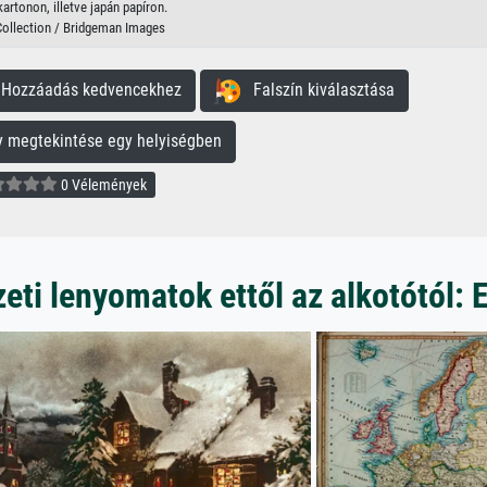
kartonon, illetve japán papíron.
Collection / Bridgeman Images
ozzáadás kedvencekhez
Falszín kiválasztása
megtekintése egy helyiségben
0 Vélemények
ti lenyomatok ettől az alkotótól: 