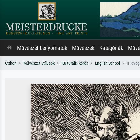
Művészet Lenyomatok
Művészek
Kategóriák
Művés
Otthon
Művészet Stílusok
Kulturális körök
English School
Ír lova