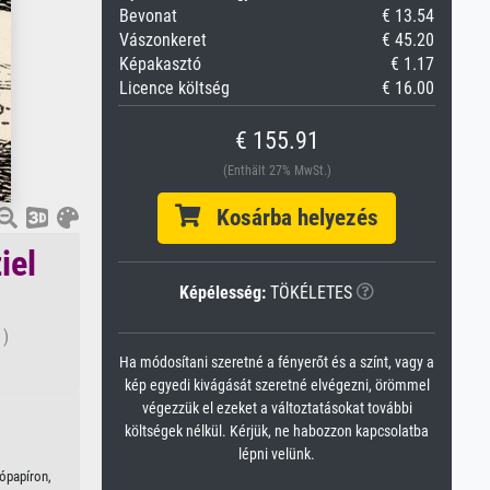
Bevonat
€ 13.54
Vászonkeret
€ 45.20
Képakasztó
€ 1.17
Licence költség
€ 16.00
€ 155.91
(Enthält 27% MwSt.)
Kosárba helyezés
iel
Képélesség:
TÖKÉLETES
 )
Ha módosítani szeretné a fényerőt és a színt, vagy a
kép egyedi kivágását szeretné elvégezni, örömmel
végezzük el ezeket a változtatásokat további
költségek nélkül. Kérjük, ne habozzon kapcsolatba
lépni velünk.
tópapíron,