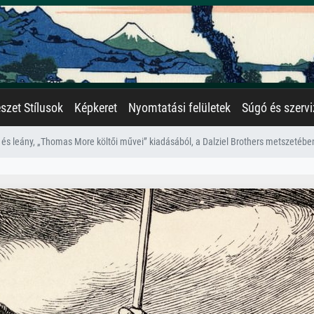
zet Stílusok
Képkeret
Nyomtatási felületek
Súgó és szervi
g és leány, „Thomas More költői művei” kiadásából, a Dalziel Brothers metszetében