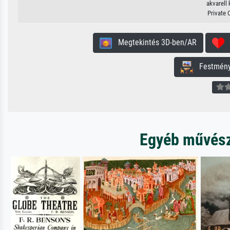
akvarell 
Private 
Megtekintés 3D-ben/AR
H
Festmény 
Egyéb művésze