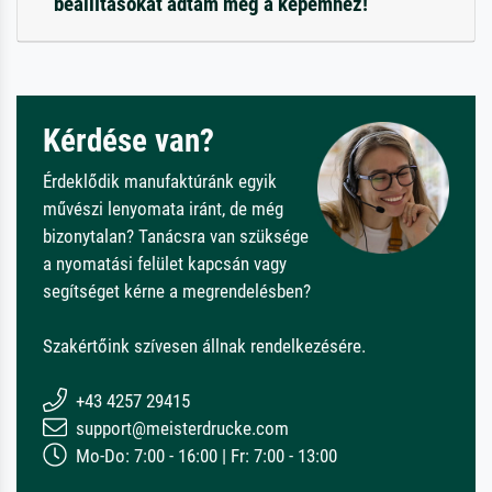
beállításokat adtam meg a képemhez!
Kérdése van?
Érdeklődik manufaktúránk egyik
művészi lenyomata iránt, de még
bizonytalan? Tanácsra van szüksége
a nyomatási felület kapcsán vagy
segítséget kérne a megrendelésben?
Szakértőink szívesen állnak rendelkezésére.
+43 4257 29415
support@meisterdrucke.com
Mo-Do: 7:00 - 16:00 | Fr: 7:00 - 13:00