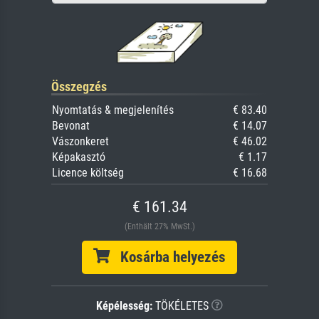
Összegzés
Nyomtatás & megjelenítés
€ 83.40
Bevonat
€ 14.07
Vászonkeret
€ 46.02
Képakasztó
€ 1.17
Licence költség
€ 16.68
€ 161.34
(Enthält 27% MwSt.)
Kosárba helyezés
Képélesség:
TÖKÉLETES