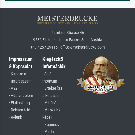
Kärntner Strasse 46
9586 Finkenstein am Faaker See · Austria
+43 4257 29415 · office@meisterdrucke.com
Impresszum
Kiegészítő
& Kapcsolat
Információk
· Kapcsolat
· Saját
· Impresszum
motívum
· ÁSZF
· Értékesítse
· Adatvédelem
alkotásait
· Elállási Jog
· Minőség
· Reklamáció
· Munkáink
· Rólunk
képei
· Kuponok
· Minta