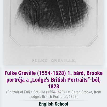
Fulke Greville (1554-1628) 1. báró, Brooke
portréja a „Lodge's British Portraits”-ból,
1823
(Portrait of Fulke Greville (1554-1628) 1st Baron Brooke, from
'Lodge's British Portraits', 1823 )
English School