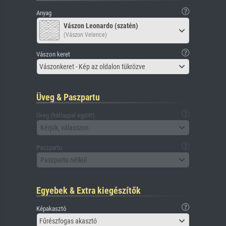
Anyag
Vászon Leonardo (szatén)
(Vászon Velence)
Vászon keret
Vászonkeret - Kép az oldalon tükrözve
Üveg & Paszpartu
Üveg (hátlappal együtt)
Kérjük, válasszon
Paszpartu
Paszpartu nélkül
Egyebek & Extra kiegészítők
Képakasztó
Fűrészfogas akasztó