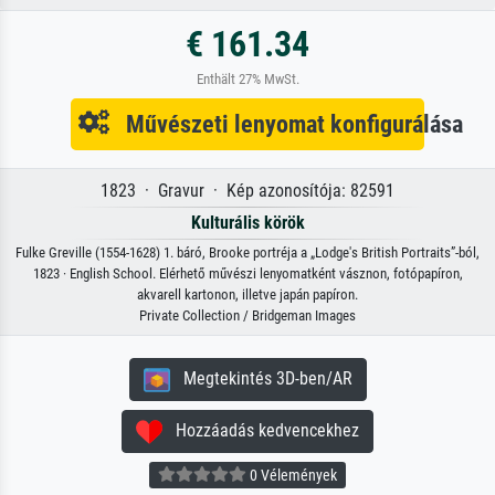
€ 161.34
Enthält 27% MwSt.
Művészeti lenyomat konfigurálása
1823 · Gravur · Kép azonosítója: 82591
Kulturális körök
Fulke Greville (1554-1628) 1. báró, Brooke portréja a „Lodge's British Portraits”-ból,
1823 · English School. Elérhető művészi lenyomatként vásznon, fotópapíron,
akvarell kartonon, illetve japán papíron.
Private Collection / Bridgeman Images
Megtekintés 3D-ben/AR
Hozzáadás kedvencekhez
0 Vélemények