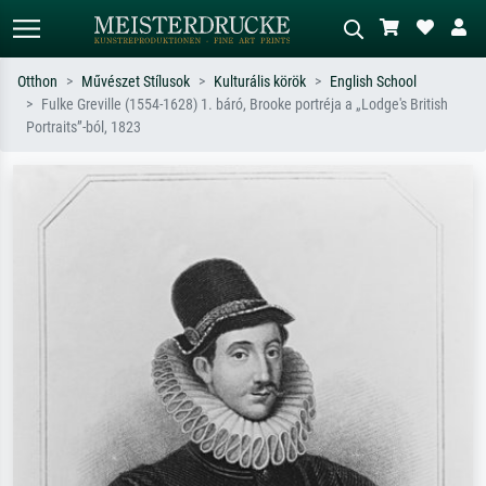
Otthon
Művészet Stílusok
Kulturális körök
English School
Fulke Greville (1554-1628) 1. báró, Brooke portréja a „Lodge's British
Alap keresés
MI-képkereső
Portraits”-ból, 1823
Keressen művész, műcím vagy stílus
Írja le a jelenetet – pl. zöld rét, sok
szerint – pl. Monet, Csillagos éj,
piros absztrakt, sötét olajkép, álló akt
impresszionizmus, Hokusai-hullám,
egy fa mellett.
akt.