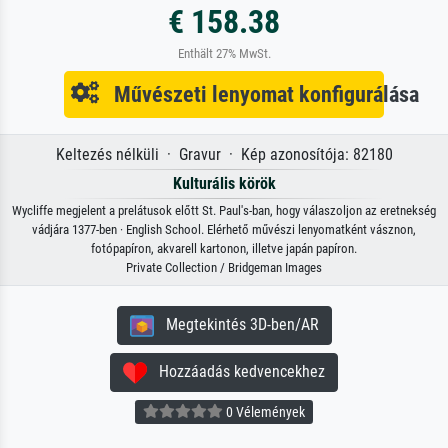
€ 158.38
Enthält 27% MwSt.
Művészeti lenyomat konfigurálása
Keltezés nélküli · Gravur · Kép azonosítója: 82180
Kulturális körök
Wycliffe megjelent a prelátusok előtt St. Paul's-ban, hogy válaszoljon az eretnekség
vádjára 1377-ben · English School. Elérhető művészi lenyomatként vásznon,
fotópapíron, akvarell kartonon, illetve japán papíron.
Private Collection / Bridgeman Images
Megtekintés 3D-ben/AR
Hozzáadás kedvencekhez
0 Vélemények