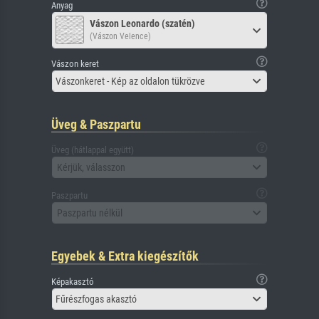
Anyag
Vászon Leonardo (szatén)
(Vászon Velence)
Vászon keret
Vászonkeret - Kép az oldalon tükrözve
Üveg & Paszpartu
Üveg (hátlappal együtt)
Kérjük, válasszon
Paszpartu
Paszpartu nélkül
Egyebek & Extra kiegészítők
Képakasztó
Fűrészfogas akasztó