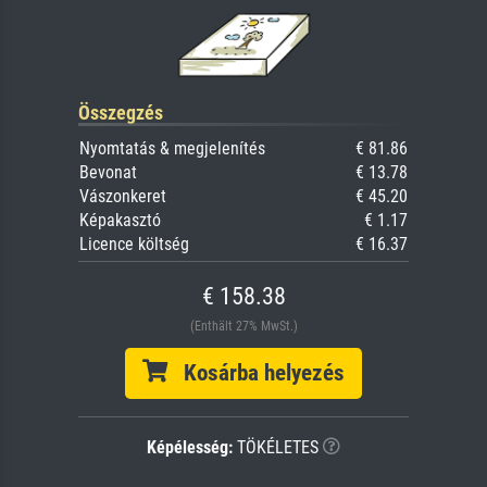
Összegzés
Nyomtatás & megjelenítés
€ 81.86
Bevonat
€ 13.78
Vászonkeret
€ 45.20
Képakasztó
€ 1.17
Licence költség
€ 16.37
€ 158.38
(Enthält 27% MwSt.)
Kosárba helyezés
Képélesség:
TÖKÉLETES