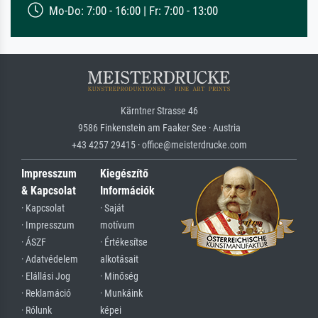
Mo-Do: 7:00 - 16:00 | Fr: 7:00 - 13:00
Kärntner Strasse 46
9586 Finkenstein am Faaker See · Austria
+43 4257 29415 · office@meisterdrucke.com
Impresszum
Kiegészítő
& Kapcsolat
Információk
· Kapcsolat
· Saját
· Impresszum
motívum
· ÁSZF
· Értékesítse
· Adatvédelem
alkotásait
· Elállási Jog
· Minőség
· Reklamáció
· Munkáink
· Rólunk
képei