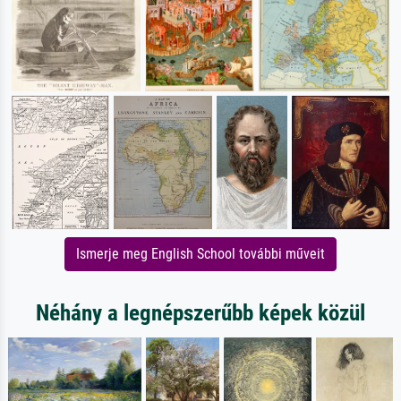
Ismerje meg English School további műveit
Néhány a legnépszerűbb képek közül