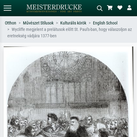
Otthon
Művészet Stílusok
Kulturális körök
English School
Wycliffe megjelent a prelátusok előtt St. Paul's-ban, hogy válaszoljon az
Alap keresés
MI-képkereső
eretnekség vádjára 1377-ben
Keressen művész, műcím vagy stílus
Írja le a jelenetet – pl. zöld rét, sok
szerint – pl. Monet, Csillagos éj,
piros absztrakt, sötét olajkép, álló akt
impresszionizmus, Hokusai-hullám,
egy fa mellett.
akt.