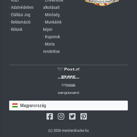
· ÁSZF
· Értékesítse
· Adatvédelem
alkotásait
· Elállási Jog
· Minőség
· Reklamáció
· Munkáink
· Rólunk
képei
· Kuponok
· Minta
rendelése
Magyarország
(c) 2026 meisterdrucke.hu