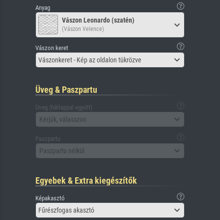
Anyag
Vászon Leonardo (szatén)
(Vászon Velence)
Vászon keret
Vászonkeret - Kép az oldalon tükrözve
Üveg & Paszpartu
Üveg (hátlappal együtt)
Kérjük, válasszon
Paszpartu
Paszpartu nélkül
Egyebek & Extra kiegészítők
Képakasztó
Fűrészfogas akasztó