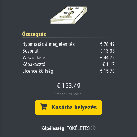
Összegzés
Nyomtatás & megjelenítés
€ 78.49
Bevonat
€ 13.35
Vászonkeret
€ 44.79
Képakasztó
€ 1.17
Licence költség
€ 15.70
€ 153.49
(Enthält 27% MwSt.)
Kosárba helyezés
Képélesség:
TÖKÉLETES