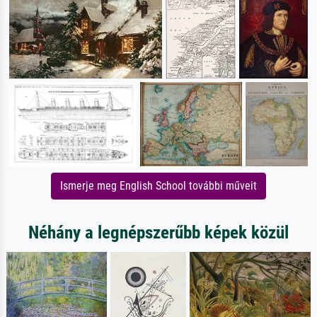
Ismerje meg English School további műveit
Néhány a legnépszerűbb képek közül