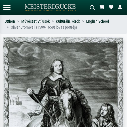
Otthon
Művészet Stílusok
Kulturális körök
English School
Oliver Cromwell (1599-1658) lovas portréja
Alap keresés
MI-képkereső
Keressen művész, műcím vagy stílus
Írja le a jelenetet – pl. zöld rét, sok
szerint – pl. Monet, Csillagos éj,
piros absztrakt, sötét olajkép, álló akt
impresszionizmus, Hokusai-hullám,
egy fa mellett.
akt.