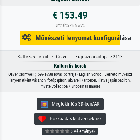
€ 153.49
Enthält 27% MwSt.
Művészeti lenyomat konfigurálása
Keltezés nélküli · Gravur · Kép azonosítója: 82113
Kulturális körök
Oliver Cromwell (1599-1658) lovas portréja · English School. Elérhető művészi
lenyomatként vásznon, fotópapíron, akvarell kartonon, illetve japán papíron.
Private Collection / Bridgeman Images
Megtekintés 3D-ben/AR
Hozzáadás kedvencekhez
0 Vélemények