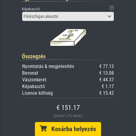
Képakasztó
Fűrészfogas akasztó
Összegzés
Nyomtatás & megjelenítés
€ 77.13
Bevonat
€ 13.08
Vászonkeret
€ 44.37
Képakasztó
€ 1.17
Licence költség
€ 15.42
€ 151.17
(Enthält 27% MwSt.)
Kosárba helyezés