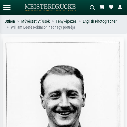
Otthon
Művészet Stílusok
Fényképezés
English Photographer
William Leefe Robinson hadnagy portréja
Alap keresés
MI-képkereső
Keressen művész, műcím vagy stílus
Írja le a jelenetet – pl. zöld rét, sok
szerint – pl. Monet, Csillagos éj,
piros absztrakt, sötét olajkép, álló akt
impresszionizmus, Hokusai-hullám,
egy fa mellett.
akt.