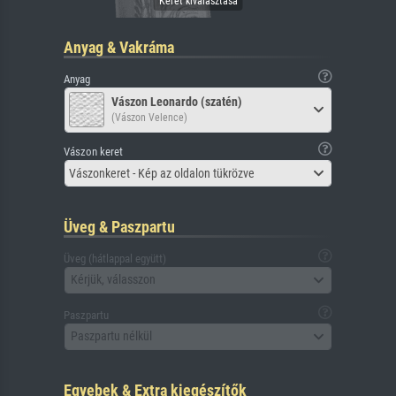
Anyag & Vakráma
Anyag
Vászon Leonardo (szatén)
(Vászon Velence)
Vászon keret
Vászonkeret - Kép az oldalon tükrözve
Üveg & Paszpartu
Üveg (hátlappal együtt)
Kérjük, válasszon
Paszpartu
Paszpartu nélkül
Egyebek & Extra kiegészítők