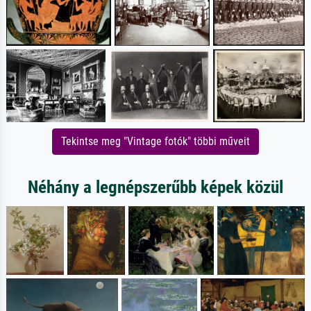
Tekintse meg "Vintage fotók" többi műveit
Néhány a legnépszerűbb képek közül