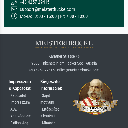
+43 4257 29415
support@meisterdrucke.com
Mo-Do: 7:00 - 16:00 | Fr: 7:00 - 13:00
Kärntner Strasse 46
9586 Finkenstein am Faaker See · Austria
+43 4257 29415 · office@meisterdrucke.com
Impresszum
Kiegészítő
& Kapcsolat
Információk
· Kapcsolat
· Saját
· Impresszum
motívum
· ÁSZF
· Értékesítse
· Adatvédelem
alkotásait
· Elállási Jog
· Minőség