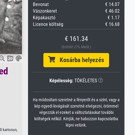
Bevonat
€ 14.07
Vászonkeret
€ 46.02
Képakasztó
€ 1.17
Licence költség
€ 16.68
€ 161.34
(Enthält 27% MwSt.)
Kosárba helyezés
ed
Képélesség:
TÖKÉLETES
Ha módosítani szeretné a fényerőt és a színt, vagy a
kép egyedi kivágását szeretné elvégezni, örömmel
végezzük el ezeket a változtatásokat további
költségek nélkül. Kérjük, ne habozzon kapcsolatba
lépni velünk.
l kartonon,