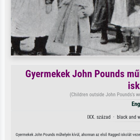
Gyermekek John Pounds műhe
isk
(Children outside John Pounds's wo
Eng
IXX. század · black and 
Gyermekek John Pounds műhelyén kívül, ahonnan az első Ragged iskolát vezett