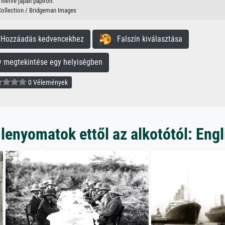
illetve japán papíron.
Collection / Bridgeman Images
ozzáadás kedvencekhez
Falszín kiválasztása
megtekintése egy helyiségben
0 Vélemények
lenyomatok ettől az alkotótól: Eng