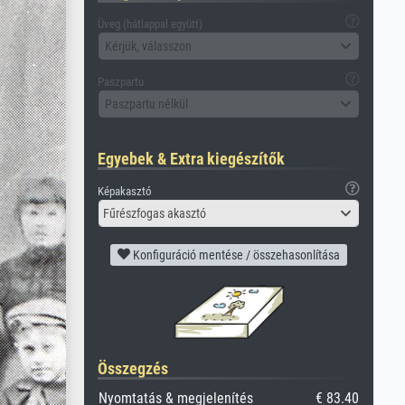
Üveg (hátlappal együtt)
Kérjük, válasszon
Paszpartu
Paszpartu nélkül
Egyebek & Extra kiegészítők
Képakasztó
Fűrészfogas akasztó
Konfiguráció mentése / összehasonlítása
Összegzés
Nyomtatás & megjelenítés
€ 83.40