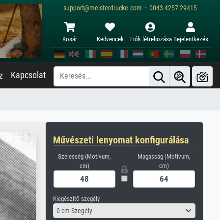
support@meisterdrucke.com · 0043 4257 29415
Kosár
Kedvencek
Fiók létrehozása
Bejelentkezés
Kapcsolat
z
Művészeti lenyomat konfigurálása
Szélesség (Motívum,
Magasság (Motívum,
cm)
cm)
Kiegészítő szegély
0 cm Szegély