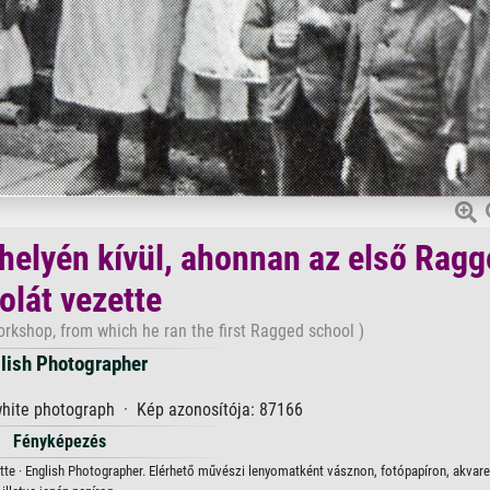
lyén kívül, ahonnan az első Ragg
olát vezette
rkshop, from which he ran the first Ragged school )
lish Photographer
white photograph · Kép azonosítója: 87166
Fényképezés
e · English Photographer. Elérhető művészi lenyomatként vásznon, fotópapíron, akvarel