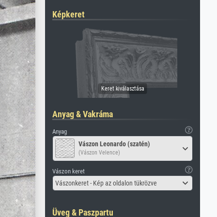
Képkeret
Anyag & Vakráma
Anyag
Vászon Leonardo (szatén)
(Vászon Velence)
Vászon keret
Vászonkeret - Kép az oldalon tükrözve
Üveg & Paszpartu