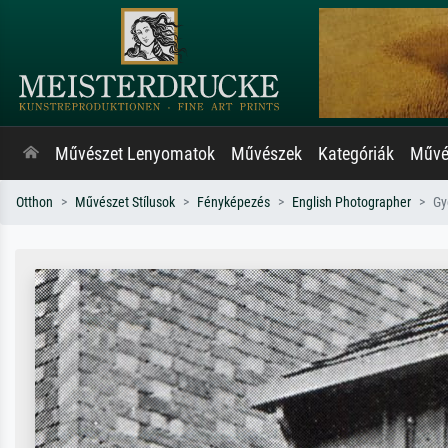
Művészet Lenyomatok
Művészek
Kategóriák
Művés
Otthon
Művészet Stílusok
Fényképezés
English Photographer
Gy