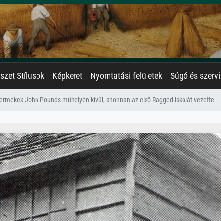
zet Stílusok
Képkeret
Nyomtatási felületek
Súgó és szervi
ermekek John Pounds műhelyén kívül, ahonnan az első Ragged iskolát vezette