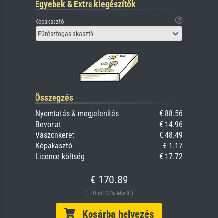
Egyebek & Extra kiegészítők
Képakasztó
Fűrészfogas akasztó
Összegzés
Nyomtatás & megjelenítés
€ 88.56
Bevonat
€ 14.96
Vászonkeret
€ 48.49
Képakasztó
€ 1.17
Licence költség
€ 17.72
€ 170.89
(Enthält 27% MwSt.)
Kosárba helyezés