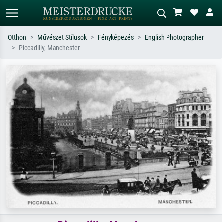
Otthon
Művészet Stílusok
Fényképezés
English Photographer
Piccadilly, Manchester
Alap keresés
MI-képkereső
Keressen művész, műcím vagy stílus
Írja le a jelenetet – pl. zöld rét, sok
szerint – pl. Monet, Csillagos éj,
piros absztrakt, sötét olajkép, álló akt
impresszionizmus, Hokusai-hullám,
egy fa mellett.
akt.