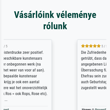
Vásárlóink véleménye
rólunk
5 / 5
Die Zufriedenheit ist auch nicht dadurch
getrübt, dass das Bild entgegen einer
angegebenen Lieferanschrift (sollte eine
Überraschung für die normannische
Ehefrau sein zum Hochzeits- gleichzeitig
auch Geburtstag sein) doch nach zu Hause
zugestellt wurde.
Jürgen
@
ProvenExpert