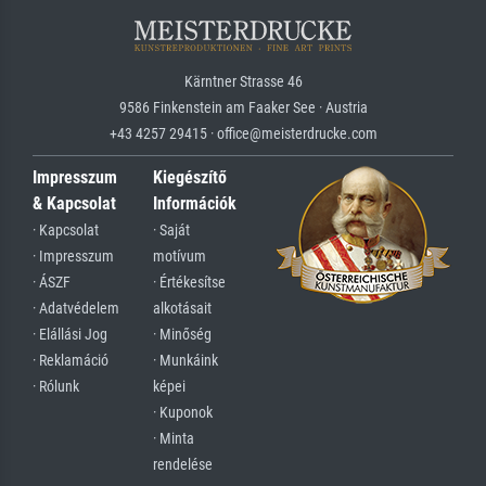
Kärntner Strasse 46
9586 Finkenstein am Faaker See · Austria
+43 4257 29415 · office@meisterdrucke.com
Impresszum
Kiegészítő
& Kapcsolat
Információk
· Kapcsolat
· Saját
· Impresszum
motívum
· ÁSZF
· Értékesítse
· Adatvédelem
alkotásait
· Elállási Jog
· Minőség
· Reklamáció
· Munkáink
· Rólunk
képei
· Kuponok
· Minta
rendelése