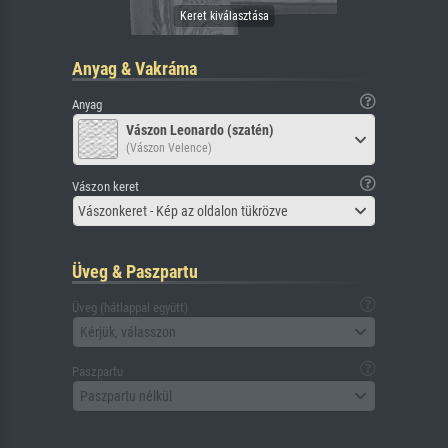
Anyag & Vakráma
Anyag
Vászon Leonardo (szatén)
(Vászon Velence)
Vászon keret
Vászonkeret - Kép az oldalon tükrözve
Üveg & Paszpartu
Üveg (hátlappal együtt)
Kérjük, válasszon
Paszpartu
Paszpartu nélkül