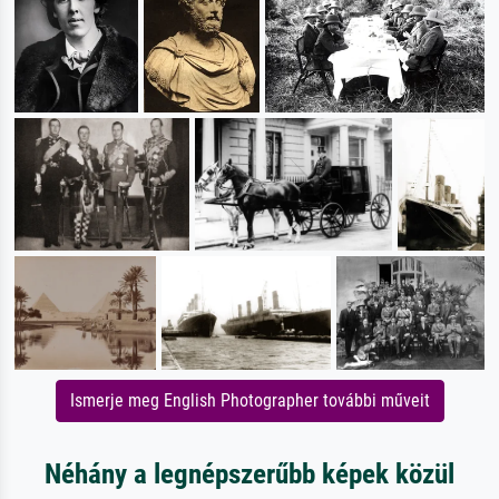
Ismerje meg English Photographer további műveit
Néhány a legnépszerűbb képek közül