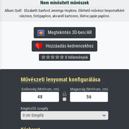
Nem minősített művészek
Album Quilt · Elizabeth Sanford Jennings Hopkins. Elérhető művészi lenyomatként
vásznon, fotópapíron, akvarell kartonon, illetve japán papíron.
Megtekintés 3D-ben/AR
Hozzáadás kedvencekhez
0 Vélemények
Művészeti lenyomat konfigurálása
Szélesség (Motívum, cm)
Magasság (Motívum, cm)
Kiegészítő szegély
0 cm Szegély