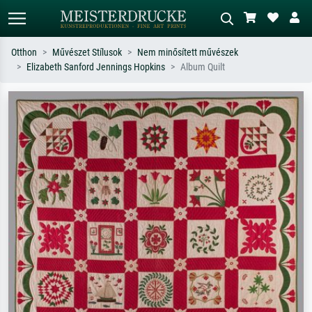
Otthon
Művészet Stílusok
Nem minősített művészek
Elizabeth Sanford Jennings Hopkins
Album Quilt
Alap keresés
MI-képkereső
Keressen művész, műcím vagy stílus
Írja le a jelenetet – pl. zöld rét, sok
szerint – pl. Monet, Csillagos éj,
piros absztrakt, sötét olajkép, álló akt
impresszionizmus, Hokusai-hullám,
egy fa mellett.
akt.