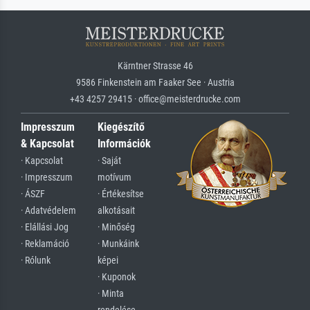
Kärntner Strasse 46
9586 Finkenstein am Faaker See · Austria
+43 4257 29415 · office@meisterdrucke.com
Impresszum
Kiegészítő
& Kapcsolat
Információk
· Kapcsolat
· Saját
· Impresszum
motívum
· ÁSZF
· Értékesítse
· Adatvédelem
alkotásait
· Elállási Jog
· Minőség
· Reklamáció
· Munkáink
· Rólunk
képei
· Kuponok
· Minta