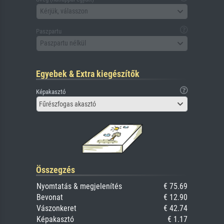
Kérjük, válasszon
Paszpartu
Paszpartu nélkül
Egyebek & Extra kiegészítők
Képakasztó
Fűrészfogas akasztó
Összegzés
Nyomtatás & megjelenítés
€ 75.69
Bevonat
€ 12.90
Vászonkeret
€ 42.74
Képakasztó
€ 1.17