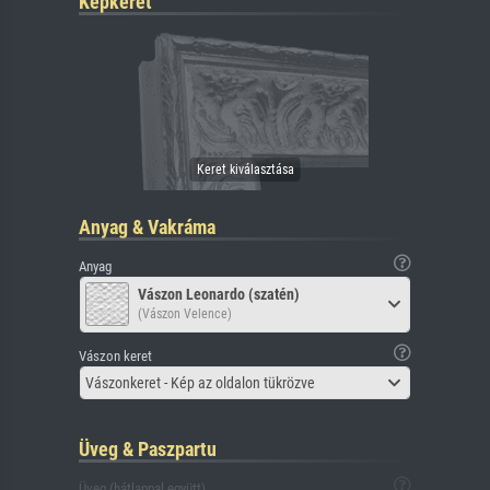
Képkeret
Anyag & Vakráma
Anyag
Vászon Leonardo (szatén)
(Vászon Velence)
Vászon keret
Vászonkeret - Kép az oldalon tükrözve
Üveg & Paszpartu
Üveg (hátlappal együtt)