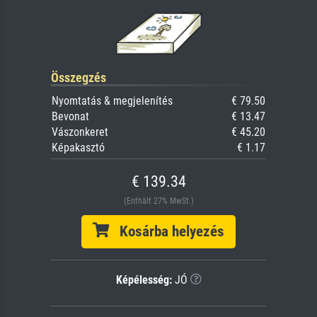
Összegzés
Nyomtatás & megjelenítés
€ 79.50
Bevonat
€ 13.47
Vászonkeret
€ 45.20
Képakasztó
€ 1.17
€ 139.34
(Enthält 27% MwSt.)
Kosárba helyezés
Képélesség:
JÓ