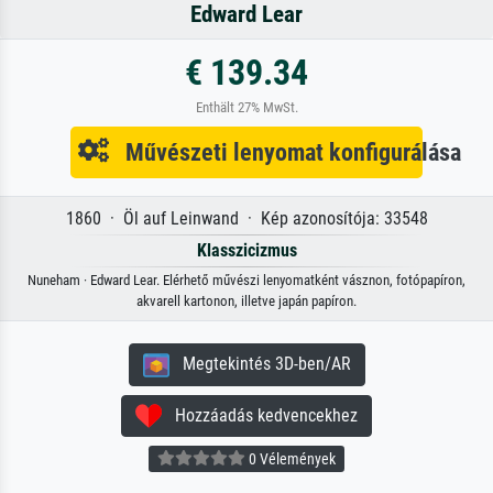
Edward Lear
€ 139.34
Enthält 27% MwSt.
Művészeti lenyomat konfigurálása
1860 · Öl auf Leinwand · Kép azonosítója: 33548
Klasszicizmus
Nuneham · Edward Lear. Elérhető művészi lenyomatként vásznon, fotópapíron,
akvarell kartonon, illetve japán papíron.
Megtekintés 3D-ben/AR
Hozzáadás kedvencekhez
0 Vélemények