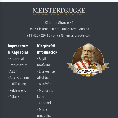
Kärntner Strasse 46
9586 Finkenstein am Faaker See · Austria
+43 4257 29415 · office@meisterdrucke.com
Impresszum
Kiegészítő
& Kapcsolat
Információk
· Kapcsolat
· Saját
· Impresszum
motívum
· ÁSZF
· Értékesítse
· Adatvédelem
alkotásait
· Elállási Jog
· Minőség
· Reklamáció
· Munkáink
· Rólunk
képei
· Kuponok
· Minta
rendelése