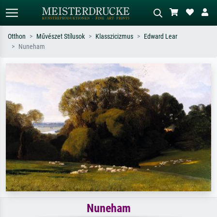
Otthon
Művészet Stílusok
Klasszicizmus
Edward Lear
Nuneham
Alap keresés
MI-képkereső
Keressen művész, műcím vagy stílus
Írja le a jelenetet – pl. zöld rét, sok
szerint – pl. Monet, Csillagos éj,
piros absztrakt, sötét olajkép, álló akt
impresszionizmus, Hokusai-hullám,
egy fa mellett.
akt.
Nuneham