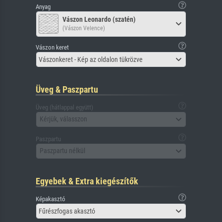
Anyag
Vászon Leonardo (szatén)
(Vászon Velence)
Vászon keret
Vászonkeret - Kép az oldalon tükrözve
Üveg & Paszpartu
Üveg (hátlappal együtt)
Kérjük, válasszon
Paszpartu
Paszpartu nélkül
Egyebek & Extra kiegészítők
Képakasztó
Fűrészfogas akasztó