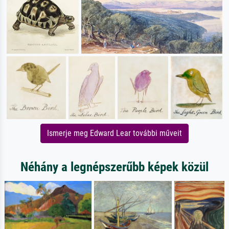
Ismerje meg Edward Lear további műveit
Néhány a legnépszerűbb képek közül