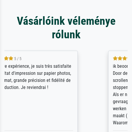
Vásárlóink véleménye
rólunk
4.5 / 5
ik beoordeel Meisterdrucke zeer positief.
Door de 69505 beschikbare kunstenaars
scrollen is echter onbegonnen werk (na
stoppen begint het weer van voor af aan).
Als er naar een bepaalde kunstenaar
gevraagd wordt krijg je ook een aantal
werken van andere wat het onoverzichtelijk
maakt (bvb zoek Ros = ook Rops, Rose etc).
Waarom duidt u ...