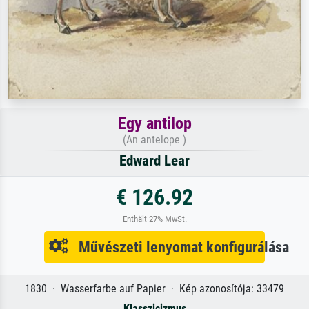
Egy antilop
(An antelope )
Edward Lear
€ 126.92
Enthält 27% MwSt.
Művészeti lenyomat konfigurálása
1830 · Wasserfarbe auf Papier · Kép azonosítója: 33479
Klasszicizmus