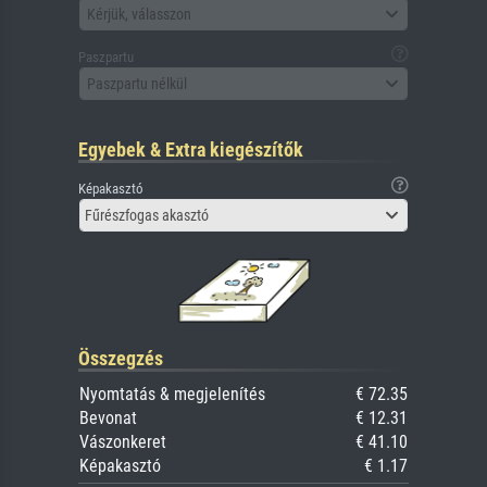
Kérjük, válasszon
Paszpartu
Paszpartu nélkül
Egyebek & Extra kiegészítők
Képakasztó
Fűrészfogas akasztó
Összegzés
Nyomtatás & megjelenítés
€ 72.35
Bevonat
€ 12.31
Vászonkeret
€ 41.10
Képakasztó
€ 1.17