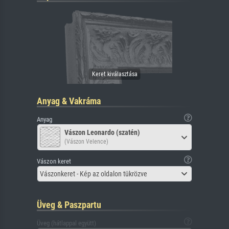
Anyag & Vakráma
Anyag
Vászon Leonardo (szatén)
(Vászon Velence)
Vászon keret
Vászonkeret - Kép az oldalon tükrözve
Üveg & Paszpartu
Üveg (hátlappal együtt)