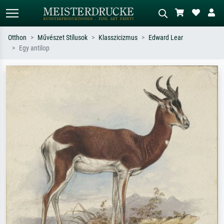
Otthon
Művészet Stílusok
Klasszicizmus
Edward Lear
Egy antilop
Alap keresés
MI-képkereső
Keressen művész, műcím vagy stílus
Írja le a jelenetet – pl. zöld rét, sok
szerint – pl. Monet, Csillagos éj,
piros absztrakt, sötét olajkép, álló akt
impresszionizmus, Hokusai-hullám,
egy fa mellett.
akt.