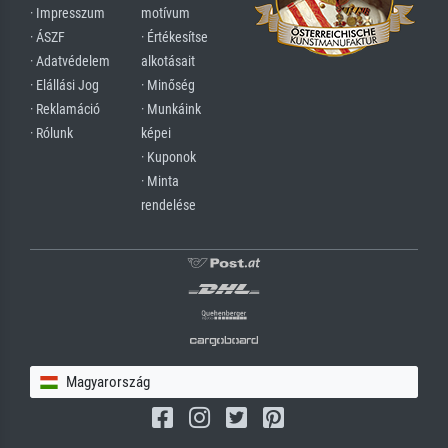
· Impresszum
motívum
· ÁSZF
· Értékesítse
· Adatvédelem
alkotásait
· Elállási Jog
· Minőség
· Reklamáció
· Munkáink
· Rólunk
képei
· Kuponok
· Minta
rendelése
Magyarország