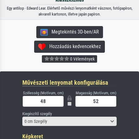
Egy antilop · Edward Lear. Elérhető művészi lenyomatként vásznon, fotópapíron,
akvarell kartonon, illetve japán papíron.
Megtekintés 3D-ben/AR
Hozzáadás kedvencekhez
0 Vélemények
Művészeti lenyomat konfigurálása
Szélesség (Motívum, cm)
Magasság (Motívum, cm)
Kiegészítő szegély
0 cm Szegély
Képkeret