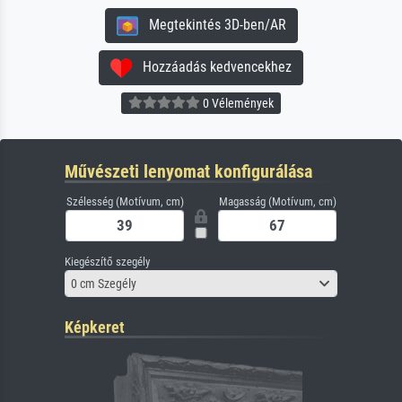
Megtekintés 3D-ben/AR
Hozzáadás kedvencekhez
0 Vélemények
Művészeti lenyomat konfigurálása
Szélesség (Motívum, cm)
Magasság (Motívum, cm)
Kiegészítő szegély
0 cm Szegély
Képkeret