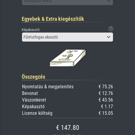
Paszpartu nélkül
Egyebek & Extra kiegészítők
Képakasztó
Fűrészfogas akasztó
Összegzés
Nyomtatás & megjelenítés
€ 75.26
Bevonat
€ 12.76
Vászonkeret
€ 43.56
Képakasztó
€ 1.17
Licence költség
€ 15.05
€ 147.80