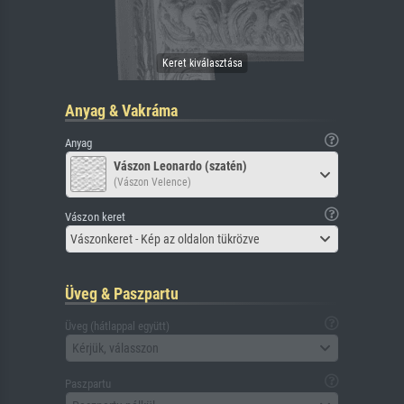
Anyag & Vakráma
Anyag
Vászon Leonardo (szatén)
(Vászon Velence)
Vászon keret
Vászonkeret - Kép az oldalon tükrözve
Üveg & Paszpartu
Üveg (hátlappal együtt)
Kérjük, válasszon
Paszpartu