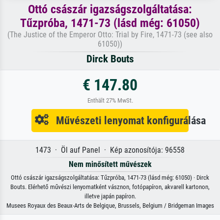
Ottó császár igazságszolgáltatása:
Tűzpróba, 1471-73 (lásd még: 61050)
(The Justice of the Emperor Otto: Trial by Fire, 1471-73 (see also
61050))
Dirck Bouts
€ 147.80
Enthält 27% MwSt.
Művészeti lenyomat konfigurálása
1473 · Öl auf Panel · Kép azonosítója: 96558
Nem minősített művészek
Ottó császár igazságszolgáltatása: Tűzpróba, 1471-73 (lásd még: 61050) · Dirck
Bouts. Elérhető művészi lenyomatként vásznon, fotópapíron, akvarell kartonon,
illetve japán papíron.
Musees Royaux des Beaux-Arts de Belgique, Brussels, Belgium / Bridgeman Images