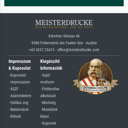
Kärntner Strasse 46
9586 Finkenstein am Faaker See · Austria
+43 4257 29415 · office@meisterdrucke.com
Impresszum
Kiegészítő
& Kapcsolat
Információk
· Kapcsolat
· Saját
· Impresszum
motívum
· ÁSZF
· Értékesítse
· Adatvédelem
alkotásait
· Elállási Jog
· Minőség
· Reklamáció
· Munkáink
· Rólunk
képei
· Kuponok