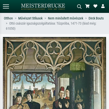
Otthon
Művészet Stílusok
Nem minősített művészek
Dirck Bouts
Ottó császár igazságszolgáltatása: Tűzpróba, 1471-73 (lásd még:
Alap keresés
MI-képkereső
61050)
Keressen művész, műcím vagy stílus
Írja le a jelenetet – pl. zöld rét, sok
szerint – pl. Monet, Csillagos éj,
piros absztrakt, sötét olajkép, álló akt
impresszionizmus, Hokusai-hullám,
egy fa mellett.
akt.