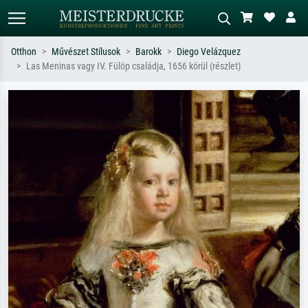
Otthon
Művészet Stílusok
Barokk
Diego Velázquez
Las Meninas vagy IV. Fülöp családja, 1656 körül (részlet)
Alap keresés
MI-képkereső
Keressen művész, műcím vagy stílus
Írja le a jelenetet – pl. zöld rét, sok
szerint – pl. Monet, Csillagos éj,
piros absztrakt, sötét olajkép, álló akt
impresszionizmus, Hokusai-hullám,
egy fa mellett.
akt.