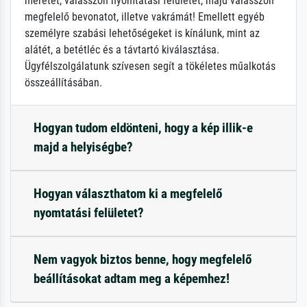
méretét, válasszon nyomtatási felületet, majd válasszon
megfelelő bevonatot, illetve vakrámát! Emellett egyéb
személyre szabási lehetőségeket is kínálunk, mint az
alátét, a betétléc és a távtartó kiválasztása.
Ügyfélszolgálatunk szívesen segít a tökéletes műalkotás
összeállításában.
Hogyan tudom eldönteni, hogy a kép illik-e
majd a helyiségbe?
Hogyan választhatom ki a megfelelő
nyomtatási felületet?
Nem vagyok biztos benne, hogy megfelelő
beállításokat adtam meg a képemhez!