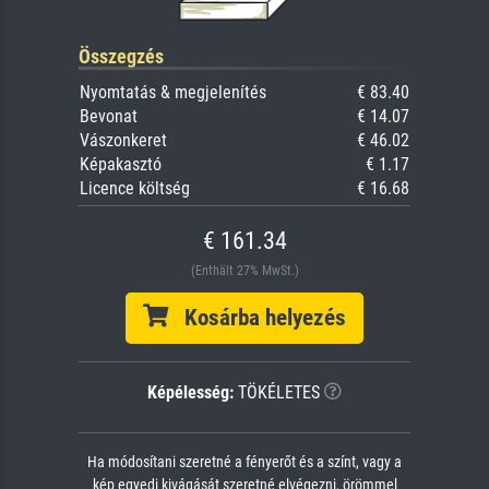
Összegzés
Nyomtatás & megjelenítés
€ 83.40
Bevonat
€ 14.07
Vászonkeret
€ 46.02
Képakasztó
€ 1.17
Licence költség
€ 16.68
€ 161.34
(Enthält 27% MwSt.)
Kosárba helyezés
Képélesség:
TÖKÉLETES
Ha módosítani szeretné a fényerőt és a színt, vagy a
kép egyedi kivágását szeretné elvégezni, örömmel