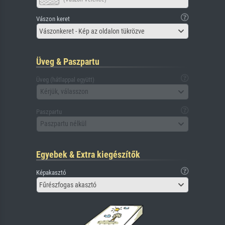
Vászon keret
Vászonkeret - Kép az oldalon tükrözve
Üveg & Paszpartu
Üveg (hátlappal együtt)
Kérjük, válasszon
Paszpartu
Paszpartu nélkül
Egyebek & Extra kiegészítők
Képakasztó
Fűrészfogas akasztó