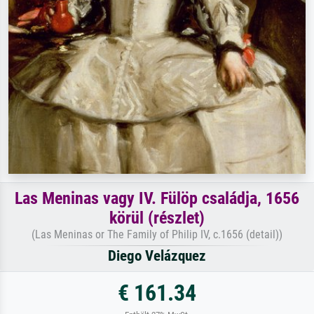
Las Meninas vagy IV. Fülöp családja, 1656
körül (részlet)
(Las Meninas or The Family of Philip IV, c.1656 (detail))
Diego Velázquez
€ 161.34