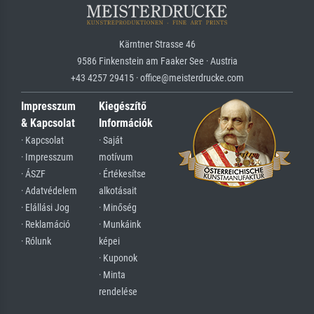
Kärntner Strasse 46
9586 Finkenstein am Faaker See · Austria
+43 4257 29415 · office@meisterdrucke.com
Impresszum
Kiegészítő
& Kapcsolat
Információk
· Kapcsolat
· Saját
· Impresszum
motívum
· ÁSZF
· Értékesítse
· Adatvédelem
alkotásait
· Elállási Jog
· Minőség
· Reklamáció
· Munkáink
· Rólunk
képei
· Kuponok
· Minta
rendelése