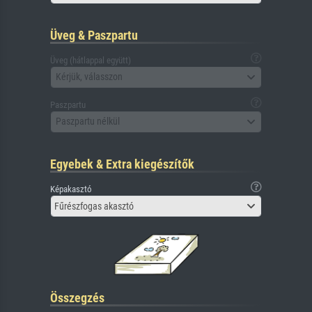
Üveg & Paszpartu
Üveg (hátlappal együtt)
Kérjük, válasszon
Paszpartu
Paszpartu nélkül
Egyebek & Extra kiegészítők
Képakasztó
Fűrészfogas akasztó
Összegzés