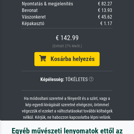
Nyomtatás & megjelenítés
€ 82.27
Bevonat
€ 13.93
Vászonkeret
€ 45.62
Képakasztó
€ 1.17
€ 142.99
(Enthält 27% MwSt.)
Kosárba helyezés
Képélesség:
TÖKÉLETES
Ha módosítani szeretné a fényerőt és a színt, vagy a
kép egyedi kivágását szeretné elvégezni, örömmel
végezzük el ezeket a változtatásokat további költségek
nélkül. Kérjük, ne habozzon kapcsolatba lépni velünk.
Egyéb művészeti lenyomatok ettől az