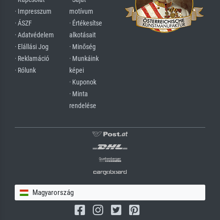
· Impresszum
motívum
· ÁSZF
· Értékesítse
· Adatvédelem
alkotásait
· Elállási Jog
· Minőség
· Reklamáció
· Munkáink
· Rólunk
képei
· Kuponok
· Minta
rendelése
Magyarország