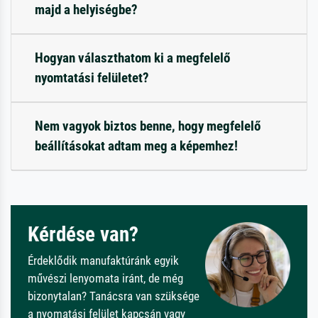
majd a helyiségbe?
Hogyan választhatom ki a megfelelő
nyomtatási felületet?
Nem vagyok biztos benne, hogy megfelelő
beállításokat adtam meg a képemhez!
Kérdése van?
Érdeklődik manufaktúránk egyik
művészi lenyomata iránt, de még
bizonytalan? Tanácsra van szüksége
a nyomatási felület kapcsán vagy