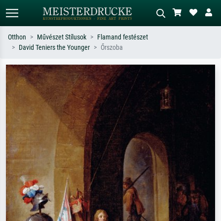
Otthon
Művészet Stílusok
Flamand festészet
David Teniers the Younger
Őrszoba
Alap keresés
MI-képkereső
Keressen művész, műcím vagy stílus
Írja le a jelenetet – pl. zöld rét, sok
szerint – pl. Monet, Csillagos éj,
piros absztrakt, sötét olajkép, álló akt
impresszionizmus, Hokusai-hullám,
egy fa mellett.
akt.