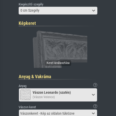
Kiegészítő szegély
0 cm Szegély
Képkeret
Anyag & Vakráma
Anyag
Vászon Leonardo (szatén)
(Vászon Velence)
Vászon keret
Vászonkeret - Kép az oldalon tükrözve