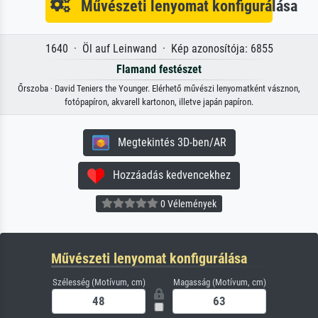
Művészeti lenyomat konfigurálása
1640 · Öl auf Leinwand · Kép azonosítója: 6855
Flamand festészet
Őrszoba · David Teniers the Younger. Elérhető művészi lenyomatként vásznon,
fotópapíron, akvarell kartonon, illetve japán papíron.
Megtekintés 3D-ben/AR
Hozzáadás kedvencekhez
0 Vélemények
Művészeti lenyomat konfigurálása
Szélesség (Motívum, cm)
Magasság (Motívum, cm)