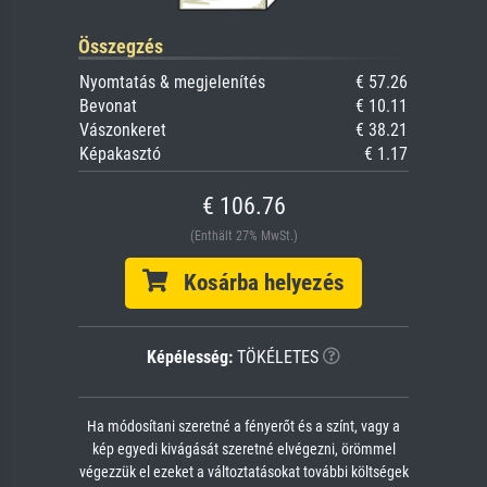
Összegzés
Nyomtatás & megjelenítés
€ 57.26
Bevonat
€ 10.11
Vászonkeret
€ 38.21
Képakasztó
€ 1.17
€ 106.76
(Enthält 27% MwSt.)
Kosárba helyezés
Képélesség:
TÖKÉLETES
Ha módosítani szeretné a fényerőt és a színt, vagy a
kép egyedi kivágását szeretné elvégezni, örömmel
végezzük el ezeket a változtatásokat további költségek