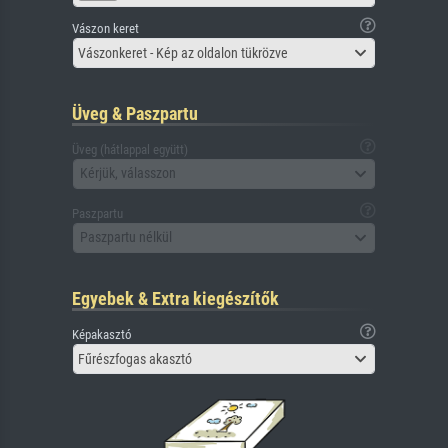
Vászon keret
Vászonkeret - Kép az oldalon tükrözve
Üveg & Paszpartu
Üveg (hátlappal együtt)
Kérjük, válasszon
Paszpartu
Paszpartu nélkül
Egyebek & Extra kiegészítők
Képakasztó
Fűrészfogas akasztó