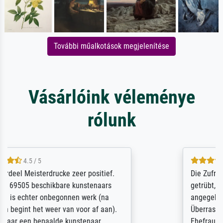
További műalkotások megjelenítése
Vásárlóink véleménye
rólunk
5 / 5
Die Zufriedenheit ist auch nicht dadurch
getrübt, dass das Bild entgegen einer
angegebenen Lieferanschrift (sollte eine
Überraschung für die normannische
Ehefrau sein zum Hochzeits- gleichzeitig