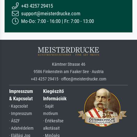
+43 4257 29415
support@meisterdrucke.com
Mo-Do: 7:00 - 16:00 | Fr: 7:00 - 13:00
Kärntner Strasse 46
9586 Finkenstein am Faaker See · Austria
+43 4257 29415 · office@meisterdrucke.com
Impresszum
Kiegészítő
& Kapcsolat
Információk
· Kapcsolat
· Saját
· Impresszum
motívum
· ÁSZF
· Értékesítse
· Adatvédelem
alkotásait
· Elállási Jog
· Minőség