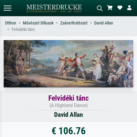
Otthon
Művészet Stílusok
Zsánerfestészet
David Allan
Felvidéki tánc
Alap keresés
MI-képkereső
Keressen művész, műcím vagy stílus
Írja le a jelenetet – pl. zöld rét, sok
szerint – pl. Monet, Csillagos éj,
piros absztrakt, sötét olajkép, álló akt
impresszionizmus, Hokusai-hullám,
egy fa mellett.
akt.
Felvidéki tánc
(A Highland Dance)
David Allan
€ 106.76