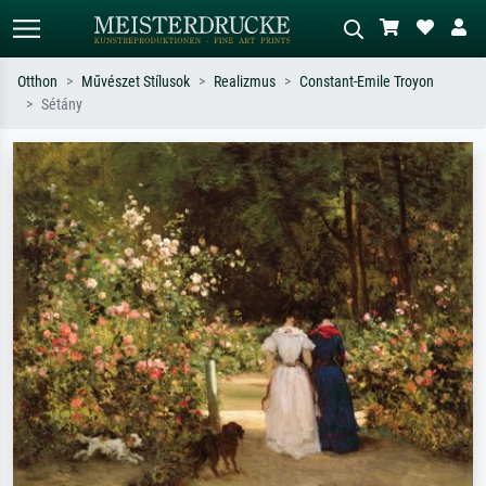
Otthon
Művészet Stílusok
Realizmus
Constant-Emile Troyon
Sétány
Alap keresés
MI-képkereső
Keressen művész, műcím vagy stílus
Írja le a jelenetet – pl. zöld rét, sok
szerint – pl. Monet, Csillagos éj,
piros absztrakt, sötét olajkép, álló akt
impresszionizmus, Hokusai-hullám,
egy fa mellett.
akt.