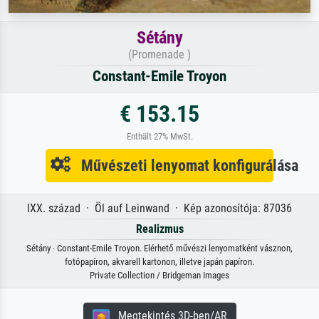
Sétány
(Promenade )
Constant-Emile Troyon
€ 153.15
Enthält 27% MwSt.
Művészeti lenyomat konfigurálása
IXX. század · Öl auf Leinwand · Kép azonosítója: 87036
Realizmus
Sétány · Constant-Emile Troyon. Elérhető művészi lenyomatként vásznon,
fotópapíron, akvarell kartonon, illetve japán papíron.
Private Collection / Bridgeman Images
Megtekintés 3D-ben/AR