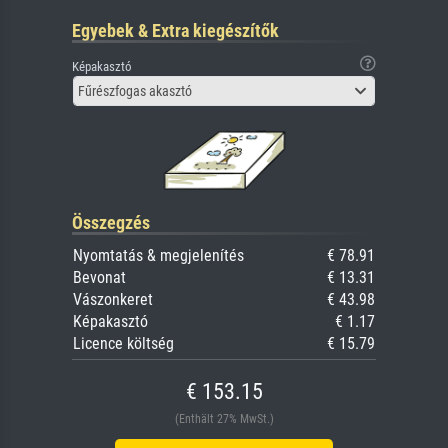
Egyebek & Extra kiegészítők
Képakasztó
Fűrészfogas akasztó
Összegzés
Nyomtatás & megjelenítés
€ 78.91
Bevonat
€ 13.31
Vászonkeret
€ 43.98
Képakasztó
€ 1.17
Licence költség
€ 15.79
€ 153.15
(Enthält 27% MwSt.)