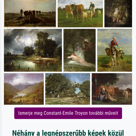
Ismerje meg Constant-Emile Troyon további műveit
Néhány a legnépszerűbb képek közül