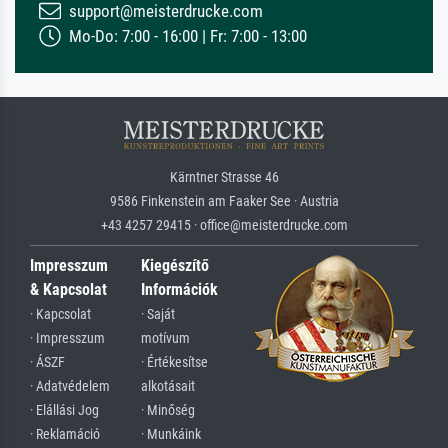
support@meisterdrucke.com
Mo-Do: 7:00 - 16:00 | Fr: 7:00 - 13:00
Kärntner Strasse 46
9586 Finkenstein am Faaker See · Austria
+43 4257 29415 · office@meisterdrucke.com
Impresszum
Kiegészítő
& Kapcsolat
Információk
· Kapcsolat
· Saját
· Impresszum
motívum
· ÁSZF
· Értékesítse
· Adatvédelem
alkotásait
· Elállási Jog
· Minőség
· Reklamáció
· Munkáink