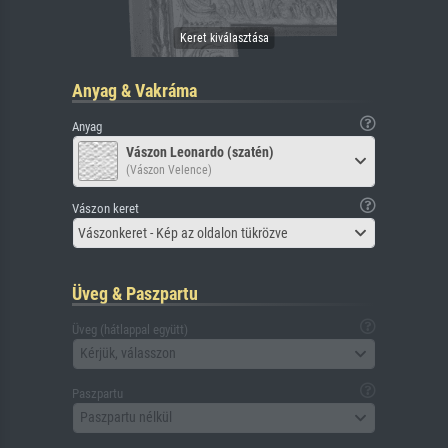
Anyag & Vakráma
Anyag
Vászon Leonardo (szatén)
(Vászon Velence)
Vászon keret
Vászonkeret - Kép az oldalon tükrözve
Üveg & Paszpartu
Üveg (hátlappal együtt)
Kérjük, válasszon
Paszpartu
Paszpartu nélkül