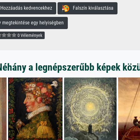
ozzáadás kedvencekhez
Falszín kiválasztása
megtekintése egy helyiségben
0 Vélemények
Néhány a legnépszerűbb képek közü