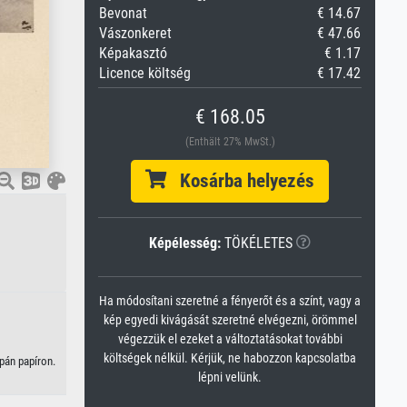
Bevonat
€ 14.67
Vászonkeret
€ 47.66
Képakasztó
€ 1.17
Licence költség
€ 17.42
€ 168.05
(Enthält 27% MwSt.)
Kosárba helyezés
Képélesség:
TÖKÉLETES
Ha módosítani szeretné a fényerőt és a színt, vagy a
kép egyedi kivágását szeretné elvégezni, örömmel
végezzük el ezeket a változtatásokat további
költségek nélkül. Kérjük, ne habozzon kapcsolatba
pán papíron.
lépni velünk.