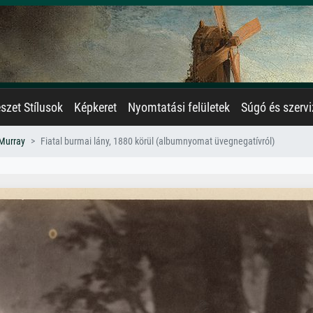
zet Stílusok
Képkeret
Nyomtatási felületek
Súgó és szervi
 Murray
Fiatal burmai lány, 1880 körül (albumnyomat üvegnegatívról)