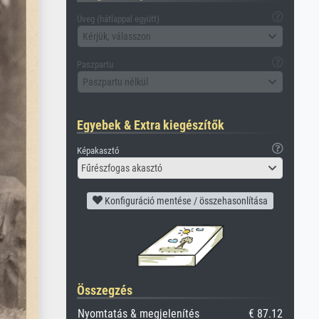
Üveg (hátlappal együtt)
Kérjük, válasszon
Paszpartu
Paszpartu nélkül
Egyebek & Extra kiegészítők
Képakasztó
Fűrészfogas akasztó
Konfiguráció mentése / összehasonlítása
Összegzés
Nyomtatás & megjelenítés
€ 87.12