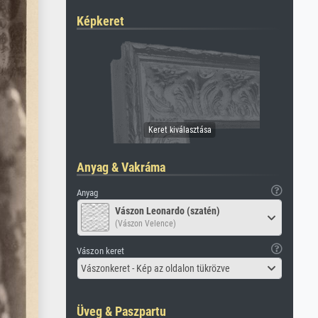
Képkeret
Anyag & Vakráma
Anyag
Vászon Leonardo (szatén)
(Vászon Velence)
Vászon keret
Vászonkeret - Kép az oldalon tükrözve
Üveg & Paszpartu