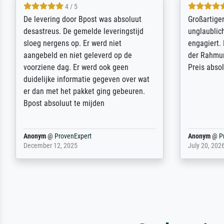
5 / 5
Sehr gute Qualität des Leinwanddrucks
Für ein Er
und des Rahmens! Unser Bild wurde
Feldpost m
sehr sorgfältig und sicher verpackt, so
Weltkrieg b
dass es unbeschadet bei uns ankam. Es
ausdrucksvo
wird nicht unser letzter Meisterdruck
Ihnen gefu
sein. Vielen Dank!
Fotopapier
am Telefon
stabiler Pa
zufrieden 
weiter. Viel
Reinhold,
@
ProvenExpert
Margot
@
Pr
April 22, 2026
February 20,