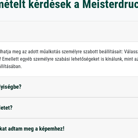
mételt kérdések a Meisterdru
atja meg az adott műalkotás személyre szabott beállításait: Válass
 Emellett egyéb személyre szabási lehetőségeket is kínálunk, mint az 
llításában.
elyiségbe?
letet?
okat adtam meg a képemhez!