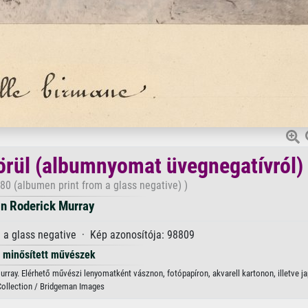
körül (albumnyomat üvegnegatívról)
80 (albumen print from a glass negative) )
in Roderick Murray
 a glass negative · Kép azonosítója: 98809
minősített művészek
urray. Elérhető művészi lenyomatként vásznon, fotópapíron, akvarell kartonon, illetve ja
Collection / Bridgeman Images