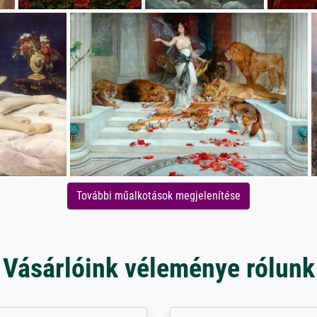
További műalkotások megjelenítése
Vásárlóink véleménye rólunk