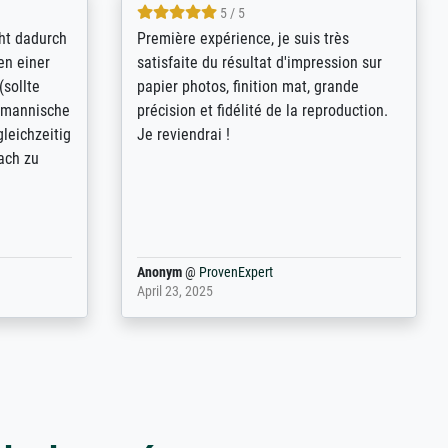
4.8 / 5
kann sich
Qualité absolument irréprochable.
.B.:
Extraordinaire diversité des thèmes
keit,
abordés et personnalisation des
freundliche
demandes (recadrage, réajustement des
ild (ein
couleurs). Relation clientèle parfaite.
rpackt -
Transport, réception sans aucun
stikdeckeln
problème. Merci à toute l'équipe ! Hervé
in den
 der P...
Anonym
@
ProvenExpert
March 31, 2025