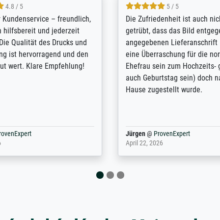
5 / 5
4.8 / 5
innerungsbuch mit der
Hervorragende Qualität. Man 
eines Großvaters aus dem 1.
vieles anpassen lassen, wie z
enötigte ich ein
Randentfernung, Farbe, Hellig
lles Bild. Das habe ich bei
Kontrast und Weiteres. Sehr 
nden. Bei der Auswahl der
Kontaktperson per Mail. Das B
-Qualität wurde ich sehr gut
Kunstdruck) wurde sehr gut ve
 beraten. Der Versand mit
sehr starke Papprolle mit Pla
ppe war perfekt. Ich bin sehr
und innen mit Papierknüllern 
und empfehle Sie gerne
Zwischenräumen gefüllt. Einzig
en ...
ovenExpert
Anonym
@
ProvenExpert
 2026
August 12, 2025