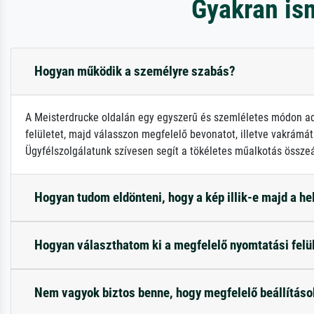
Gyakran is
Hogyan működik a személyre szabás?
A Meisterdrucke oldalán egy egyszerű és szemléletes módon adh
felületet, majd válasszon megfelelő bevonatot, illetve vakrámát!
Ügyfélszolgálatunk szívesen segít a tökéletes műalkotás összeá
Hogyan tudom eldönteni, hogy a kép illik-e majd a h
Hogyan választhatom ki a megfelelő nyomtatási felü
Nem vagyok biztos benne, hogy megfelelő beállítás