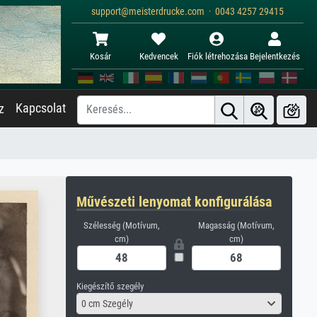
support@meisterdrucke.com · 0043 4257 29415
Kosár
Kedvencek
Fiók létrehozása
Bejelentkezés
Kapcsolat
z
Művészeti lenyomat konfigurálása
Szélesség (Motívum,
Magasság (Motívum,
cm)
cm)
Kiegészítő szegély
0 cm Szegély