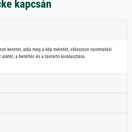
cke kapcsán
zon keretet, adja meg a kép méretét, válasszon nyomtatási
alátét, a betétléc és a távtartó kiválasztása.