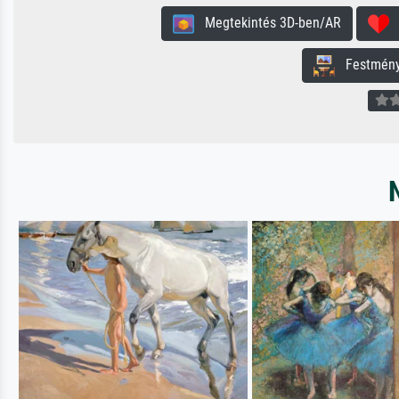
Megtekintés 3D-ben/AR
H
Festmény 