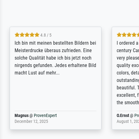
5 / 5
Rundum positive Erfahrung. Die
The team a
Ausführung des Auftrags hat eine Weile
meet its c
gedauert, die angekündigte Lieferzeit
expert adv
wurde aber letztlich sogar etwas
results for
unterschritten. Die Qualität des Papiers
client. Th
und des Drucks (Farben, Details usw.) ist
repertoire 
nicht nur gut, sondern hervorragend.
will provid
Selbst ein Druck ist damit ein Kunstwerk
regards to 
im eigenen Sinne. Definitiv den Pre...
repertoire
Dr.
@
ProvenExpert
Anonym
@
P
February 3, 2026
April 22, 202