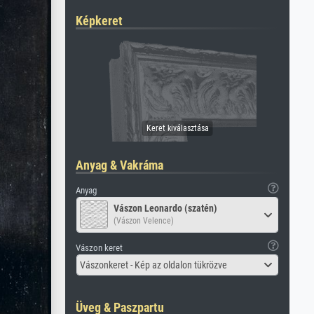
Képkeret
Anyag & Vakráma
Anyag
Vászon Leonardo (szatén)
(Vászon Velence)
Vászon keret
Vászonkeret - Kép az oldalon tükrözve
Üveg & Paszpartu