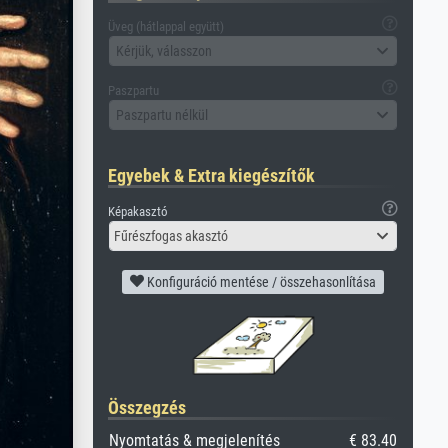
Üveg (hátlappal együtt)
Kérjük, válasszon
Paszpartu
Paszpartu nélkül
Egyebek & Extra kiegészítők
Képakasztó
Fűrészfogas akasztó
Konfiguráció mentése / összehasonlítása
Összegzés
Nyomtatás & megjelenítés
€ 83.40