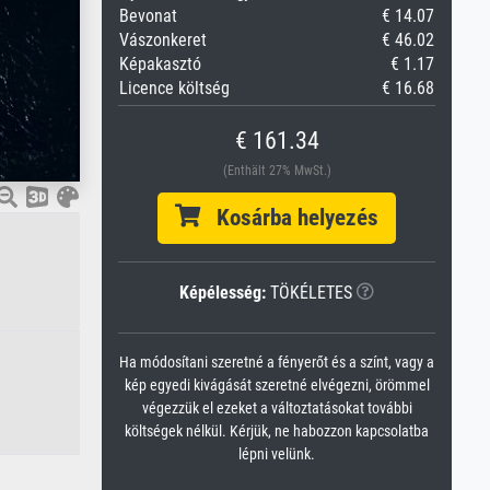
Bevonat
€ 14.07
Vászonkeret
€ 46.02
Képakasztó
€ 1.17
Licence költség
€ 16.68
€ 161.34
(Enthält 27% MwSt.)
Kosárba helyezés
Képélesség:
TÖKÉLETES
Ha módosítani szeretné a fényerőt és a színt, vagy a
kép egyedi kivágását szeretné elvégezni, örömmel
végezzük el ezeket a változtatásokat további
költségek nélkül. Kérjük, ne habozzon kapcsolatba
lépni velünk.