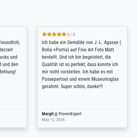
4.8 / 5
tomer
Qualité absolument irréprochable.
inting is
Extraordinaire diversité des thèmes
inguish
abordés et personnalisation des
 my go-to
demandes (recadrage, réajustement des
m now on -
couleurs). Relation clientèle parfaite.
xcellent -
Transport, réception sans aucun
 the work
problème. Merci à toute l'équipe ! Hervé
port
Anonym
@
ProvenExpert
March 31, 2025