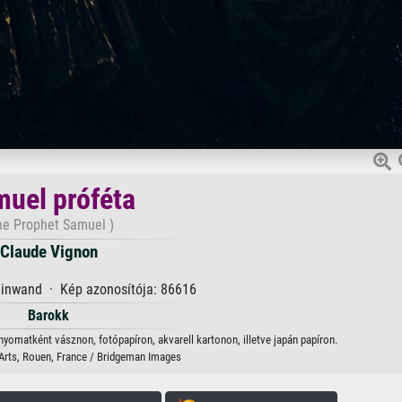
uel próféta
he Prophet Samuel )
Claude Vignon
einwand · Kép azonosítója: 86616
Barokk
yomatként vásznon, fotópapíron, akvarell kartonon, illetve japán papíron.
rts, Rouen, France / Bridgeman Images