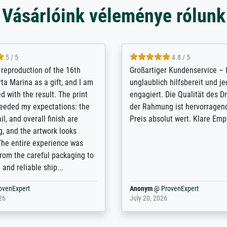
Vásárlóink véleménye rólunk
5 / 5
5 / 5
t Meisterdrucke strives to
Outstanding quality and cus
lients demands, and provides
support. - the quality of the pr
ice on how to obtain the best
excellent and difficult to dist
 the prints requested by the
from the real thing; it will be
e company has a vast
for high-quality art prints fro
of prints to choose from, and
the quality of the framing is e
e excellent service also with
the customisation options for
prints which are not in that
are broad - the customer sup
. Highly recommended!
colleagues are truly super...
rovenExpert
Anonym
@
ProvenExpert
6
January 12, 2026