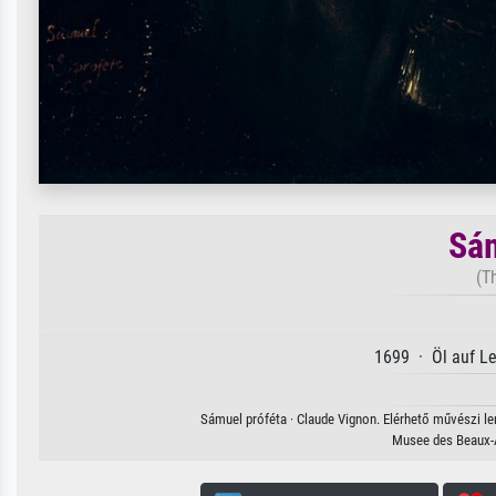
Sám
(T
1699 · Öl auf L
Sámuel próféta · Claude Vignon. Elérhető művészi len
Musee des Beaux-A