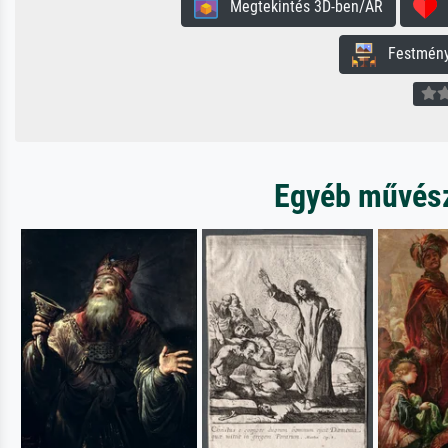
Megtekintés 3D-ben/AR
H
Festmény 
Egyéb művésze