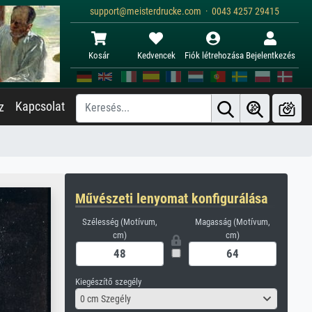
support@meisterdrucke.com · 0043 4257 29415
Kosár
Kedvencek
Fiók létrehozása
Bejelentkezés
Kapcsolat
z
Művészeti lenyomat konfigurálása
Szélesség (Motívum,
Magasság (Motívum,
cm)
cm)
Kiegészítő szegély
0 cm Szegély