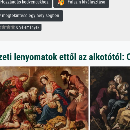
ozzáadás kedvencekhez
Falszín kiválasztása
megtekintése egy helyiségben
0 Vélemények
ti lenyomatok ettől az alkotótól: