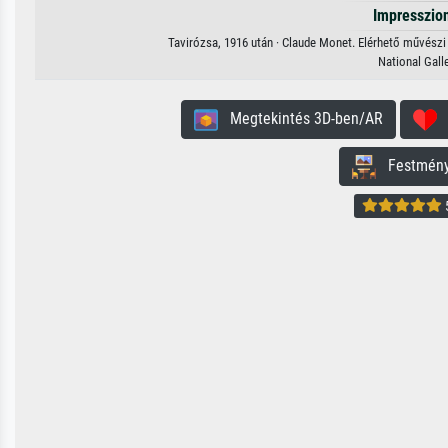
Impresszio
Tavirózsa, 1916 után · Claude Monet. Elérhető művészi 
National Gall
Megtekintés 3D-ben/AR
H
Festmény 
5