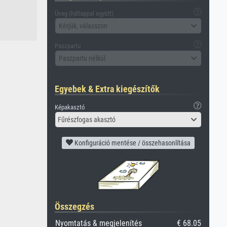
Üveg (hátlappal együtt)
Kérjük, válasszon
Paszpartu
Paszpartu nélkül
Egyebek & Extra kiegészítők
Képakasztó
Fűrészfogas akasztó
Konfiguráció mentése / összehasonlítása
Összegzés
Nyomtatás & megjelenítés
€ 68.05