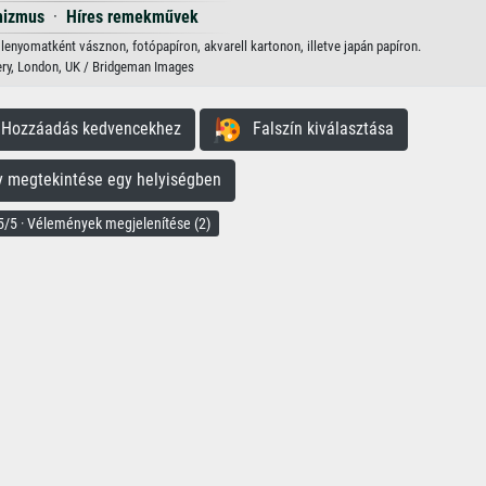
nizmus
·
Híres remekművek
lenyomatként vásznon, fotópapíron, akvarell kartonon, illetve japán papíron.
ery, London, UK / Bridgeman Images
ozzáadás kedvencekhez
Falszín kiválasztása
megtekintése egy helyiségben
/5 · Vélemények megjelenítése (2)