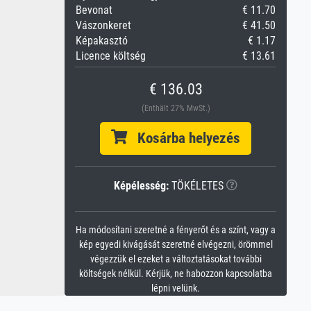
Bevonat
€ 11.70
Vászonkeret
€ 41.50
Képakasztó
€ 1.17
Licence költség
€ 13.61
€ 136.03
(Enthält 27% MwSt.)
Kosárba helyezés
Képélesség:
TÖKÉLETES
Ha módosítani szeretné a fényerőt és a színt, vagy a
kép egyedi kivágását szeretné elvégezni, örömmel
végezzük el ezeket a változtatásokat további
költségek nélkül. Kérjük, ne habozzon kapcsolatba
lépni velünk.