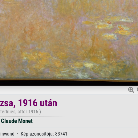
ózsa, 1916 után
erlilies, after 1916 )
Claude Monet
einwand · Kép azonosítója: 83741