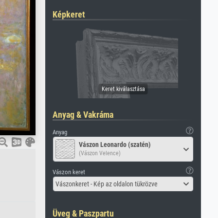
Képkeret
Anyag & Vakráma
Anyag
Vászon Leonardo (szatén)
(Vászon Velence)
Vászon keret
Vászonkeret - Kép az oldalon tükrözve
Üveg & Paszpartu