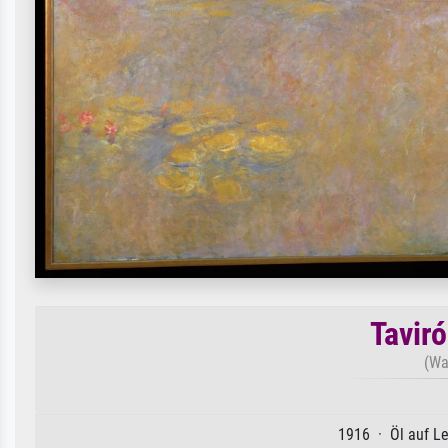
Tavir
(Wat
1916 · Öl auf L