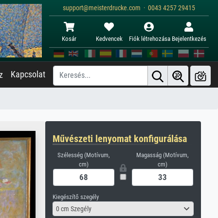
support@meisterdrucke.com · 0043 4257 29415
Kosár
Kedvencek
Fiók létrehozása
Bejelentkezés
Kapcsolat
z
Művészeti lenyomat konfigurálása
Szélesség (Motívum,
Magasság (Motívum,
cm)
cm)
Kiegészítő szegély
0 cm Szegély