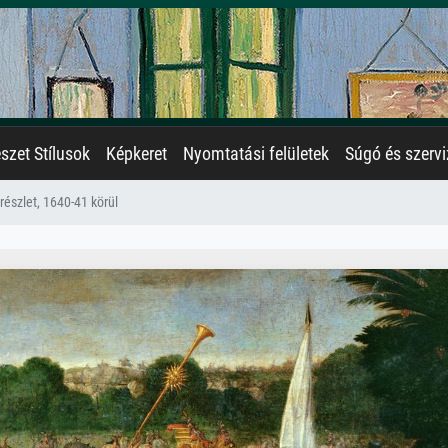
zet Stílusok
Képkeret
Nyomtatási felületek
Súgó és szervi
 részlet, 1640-41 körül