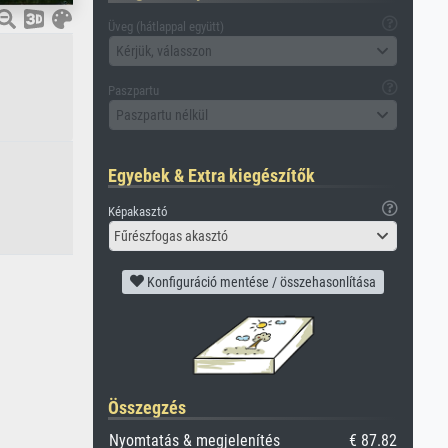
Üveg (hátlappal együtt)
Kérjük, válasszon
Paszpartu
Paszpartu nélkül
Egyebek & Extra kiegészítők
Képakasztó
Fűrészfogas akasztó
Konfiguráció mentése / összehasonlítása
Összegzés
Nyomtatás & megjelenítés
€ 87.82