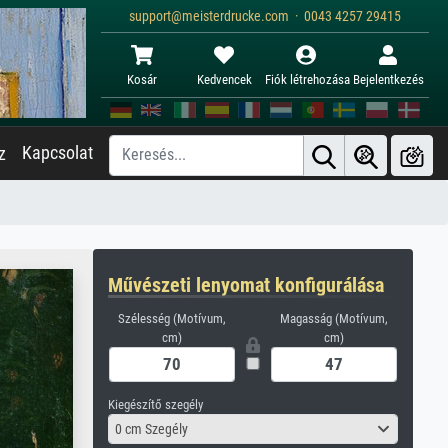
support@meisterdrucke.com · 0043 4257 29415
Kosár
Kedvencek
Fiók létrehozása
Bejelentkezés
Kapcsolat
z
Művészeti lenyomat konfigurálása
Szélesség (Motívum,
Magasság (Motívum,
cm)
cm)
Kiegészítő szegély
0 cm Szegély