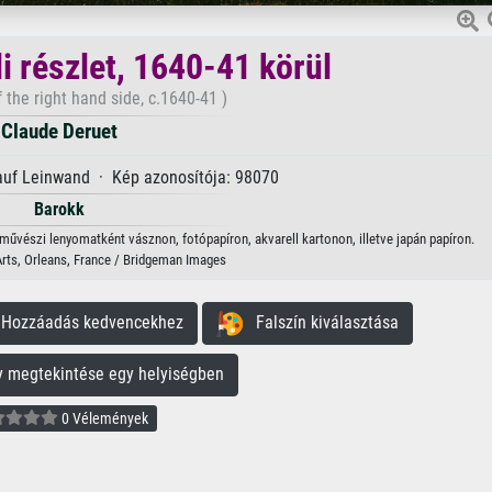
li részlet, 1640-41 körül
f the right hand side, c.1640-41 )
Claude Deruet
 auf Leinwand · Kép azonosítója: 98070
Barokk
tő művészi lenyomatként vásznon, fotópapíron, akvarell kartonon, illetve japán papíron.
ts, Orleans, France / Bridgeman Images
ozzáadás kedvencekhez
Falszín kiválasztása
megtekintése egy helyiségben
0 Vélemények