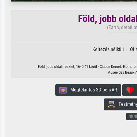
Föld, jobb olda
(Earth, detail o
Keltezés nélküli · Öl
Föld, jobb oldali részlet, 1640-41 körül · Claude Deruet. Elérhe
Musee des Beaux-Ar
Megtekintés 3D-ben/AR
H
Festmény 