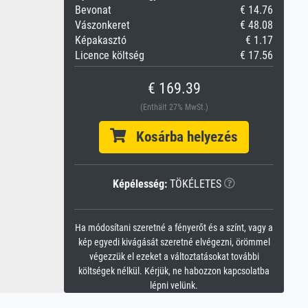
Bevonat
€ 14.76
Vászonkeret
€ 48.08
Képakasztó
€ 1.17
Licence költség
€ 17.56
€ 169.39
(Enthält 27% MwSt.)
Kosárba helyezés
Képélesség:
TÖKÉLETES
Ha módosítani szeretné a fényerőt és a színt, vagy a
kép egyedi kivágását szeretné elvégezni, örömmel
végezzük el ezeket a változtatásokat további
költségek nélkül. Kérjük, ne habozzon kapcsolatba
lépni velünk.