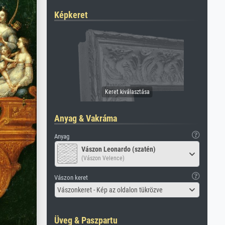
Képkeret
Anyag & Vakráma
Anyag
Vászon Leonardo (szatén)
(Vászon Velence)
Vászon keret
Vászonkeret - Kép az oldalon tükrözve
Üveg & Paszpartu