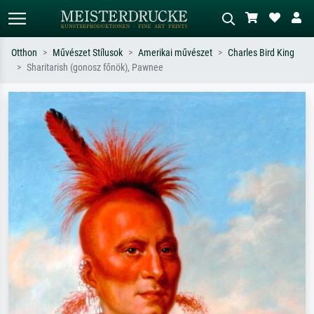
Otthon
Művészet Stílusok
Amerikai művészet
Charles Bird King
Sharitarish (gonosz főnök), Pawnee
Alap keresés
MI-képkereső
Keressen művész, műcím vagy stílus
Írja le a jelenetet – pl. zöld rét, sok
szerint – pl. Monet, Csillagos éj,
piros absztrakt, sötét olajkép, álló akt
impresszionizmus, Hokusai-hullám,
egy fa mellett.
akt.