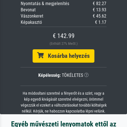
Nyomtatás & megjelenítés
€ 82.27
Bevonat
€ 13.93
Vászonkeret
€ 45.62
Képakasztó
€ 1.17
€ 142.99
(Enthält 27% MwSt.)
Kosárba helyezés
Képélesség:
TÖKÉLETES
Ha módosítani szeretné a fényerőt és a színt, vagy a
kép egyedi kivágását szeretné elvégezni, örömmel
végezzük el ezeket a változtatásokat további költségek
nélkül. Kérjük, ne habozzon kapcsolatba lépni velünk.
Egyéb művészeti lenyomatok ettől az