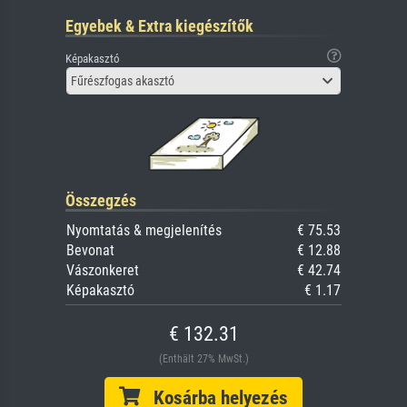
Egyebek & Extra kiegészítők
Képakasztó
Fűrészfogas akasztó
Összegzés
Nyomtatás & megjelenítés
€ 75.53
Bevonat
€ 12.88
Vászonkeret
€ 42.74
Képakasztó
€ 1.17
€ 132.31
(Enthält 27% MwSt.)
Kosárba helyezés