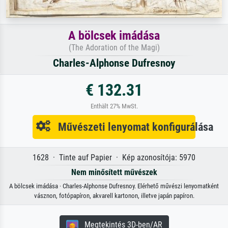
A bölcsek imádása
(The Adoration of the Magi)
Charles-Alphonse Dufresnoy
€ 132.31
Enthält 27% MwSt.
Művészeti lenyomat konfigurálása
1628 · Tinte auf Papier · Kép azonosítója: 5970
Nem minősített művészek
A bölcsek imádása · Charles-Alphonse Dufresnoy. Elérhető művészi lenyomatként
vásznon, fotópapíron, akvarell kartonon, illetve japán papíron.
Megtekintés 3D-ben/AR