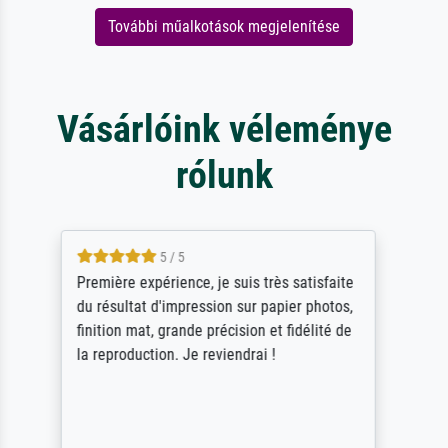
További műalkotások megjelenítése
Vásárlóink véleménye
rólunk
4.5 / 5
ik beoordeel Meisterdrucke zeer positief.
Door de 69505 beschikbare kunstenaars
scrollen is echter onbegonnen werk (na
stoppen begint het weer van voor af aan).
Als er naar een bepaalde kunstenaar
gevraagd wordt krijg je ook een aantal
werken van andere wat het onoverzichtelijk