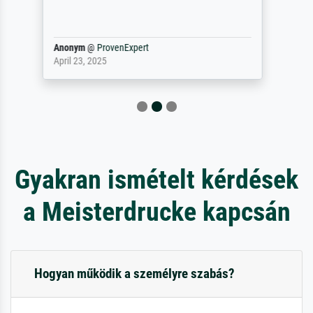
maakt (bvb zoek Ros = ook Rops, Rose etc).
Waarom duidt u ...
philip
@
ProvenExpert
September 23, 2025
Gyakran ismételt kérdések
a Meisterdrucke kapcsán
Hogyan működik a személyre szabás?