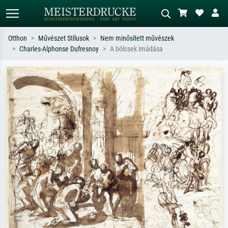
Otthon
Művészet Stílusok
Nem minősített művészek
Charles-Alphonse Dufresnoy
A bölcsek imádása
Alap keresés
MI-képkereső
Keressen művész, műcím vagy stílus
Írja le a jelenetet – pl. zöld rét, sok
szerint – pl. Monet, Csillagos éj,
piros absztrakt, sötét olajkép, álló akt
impresszionizmus, Hokusai-hullám,
egy fa mellett.
akt.