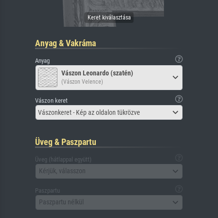
Anyag & Vakráma
Anyag
Vászon Leonardo (szatén)
(Vászon Velence)
Vászon keret
Vászonkeret - Kép az oldalon tükrözve
Üveg & Paszpartu
Üveg (hátlappal együtt)
Kérjük, válasszon
Paszpartu
Paszpartu nélkül