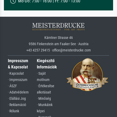
Mo-Do: 7:00 - 16:00 | Fr: 7:00 - 13:00
Kärntner Strasse 46
9586 Finkenstein am Faaker See · Austria
+43 4257 29415 · office@meisterdrucke.com
Impresszum
Kiegészítő
& Kapcsolat
Információk
· Kapcsolat
· Saját
· Impresszum
motívum
· ÁSZF
· Értékesítse
· Adatvédelem
alkotásait
· Elállási Jog
· Minőség
· Reklamáció
· Munkáink
· Rólunk
képei