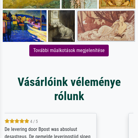
További műalkotások megjelenítése
Vásárlóink véleménye
rólunk
5 / 5
Sehr gute Qualität des Leinwanddrucks und
des Rahmens! Unser Bild wurde sehr