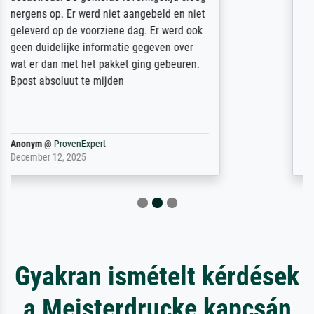
sorgfältig und sicher verpackt, so dass es
unbeschadet bei uns ankam. Es wird nicht
unser letzter Meisterdruck sein. Vielen
Dank!
Reinhold,
@
ProvenExpert
April 22, 2026
Gyakran ismételt kérdések
a Meisterdrucke kapcsán