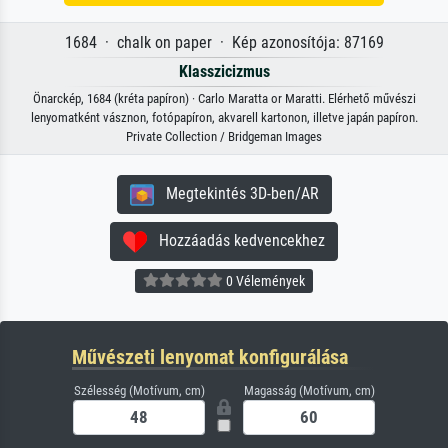
1684 · chalk on paper · Kép azonosítója: 87169
Klasszicizmus
Önarckép, 1684 (kréta papíron) · Carlo Maratta or Maratti. Elérhető művészi
lenyomatként vásznon, fotópapíron, akvarell kartonon, illetve japán papíron.
Private Collection / Bridgeman Images
Megtekintés 3D-ben/AR
Hozzáadás kedvencekhez
0 Vélemények
Művészeti lenyomat konfigurálása
Szélesség (Motívum, cm)
Magasság (Motívum, cm)