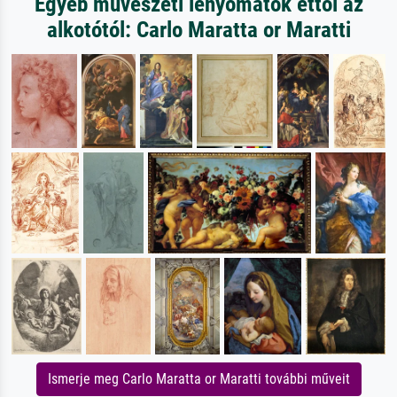
Egyéb művészeti lenyomatok ettől az
alkotótól: Carlo Maratta or Maratti
Ismerje meg Carlo Maratta or Maratti további műveit