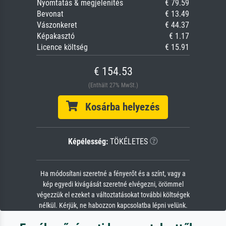
Nyomtatás & megjelenítés
€ 79.59
Bevonat
€ 13.49
Vászonkeret
€ 44.37
Képakasztó
€ 1.17
Licence költség
€ 15.91
€ 154.53
(Enthält 27% MwSt.)
Kosárba helyezés
Képélesség:
TÖKÉLETES
Ha módosítani szeretné a fényerőt és a színt, vagy a
kép egyedi kivágását szeretné elvégezni, örömmel
végezzük el ezeket a változtatásokat további költségek
nélkül. Kérjük, ne habozzon kapcsolatba lépni velünk.