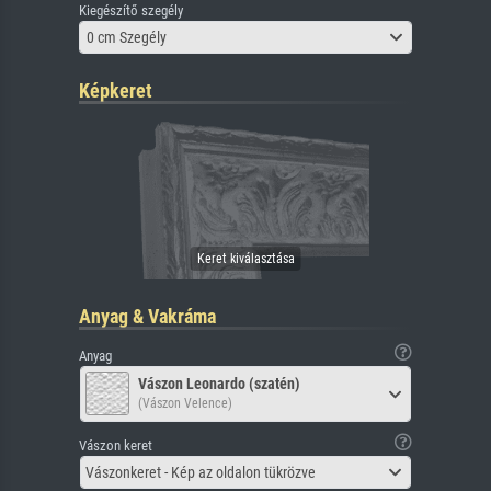
Kiegészítő szegély
0 cm Szegély
Képkeret
Anyag & Vakráma
Anyag
Vászon Leonardo (szatén)
(Vászon Velence)
Vászon keret
Vászonkeret - Kép az oldalon tükrözve