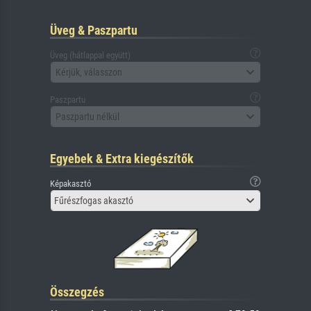
Üveg & Paszpartu
Üveg (hátlappal együtt)
Kérjük, válasszon
Paszpartu
Paszpartu nélkül
Egyebek & Extra kiegészítők
Képakasztó
Fűrészfogas akasztó
Összegzés