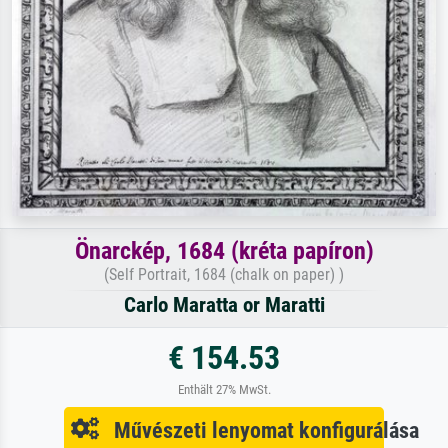
Önarckép, 1684 (kréta papíron)
(Self Portrait, 1684 (chalk on paper) )
Carlo Maratta or Maratti
€ 154.53
Enthält 27% MwSt.
Művészeti lenyomat konfigurálása