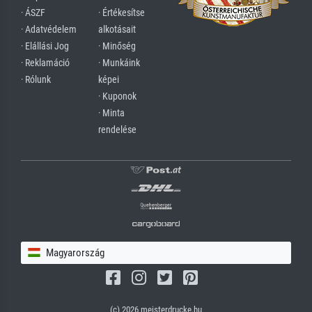
· ÁSZF
· Értékesítse
· Adatvédelem
alkotásait
· Elállási Jog
· Minőség
· Reklamáció
· Munkáink
· Rólunk
képei
· Kuponok
· Minta
rendelése
Magyarország
(c) 2026 meisterdrucke.hu