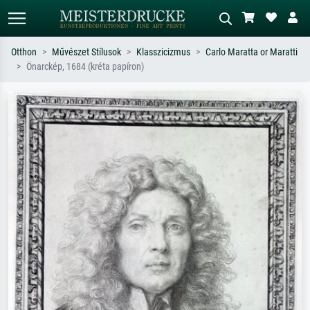
Otthon
Művészet Stílusok
Klasszicizmus
Carlo Maratta or Maratti
Önarckép, 1684 (kréta papíron)
Alap keresés
MI-képkereső
Keressen művész, műcím vagy stílus
Írja le a jelenetet – pl. zöld rét, sok
szerint – pl. Monet, Csillagos éj,
piros absztrakt, sötét olajkép, álló akt
impresszionizmus, Hokusai-hullám,
egy fa mellett.
akt.