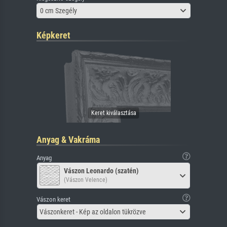
0 cm Szegély
Képkeret
Anyag & Vakráma
Anyag
Vászon Leonardo (szatén)
(Vászon Velence)
Vászon keret
Vászonkeret - Kép az oldalon tükrözve