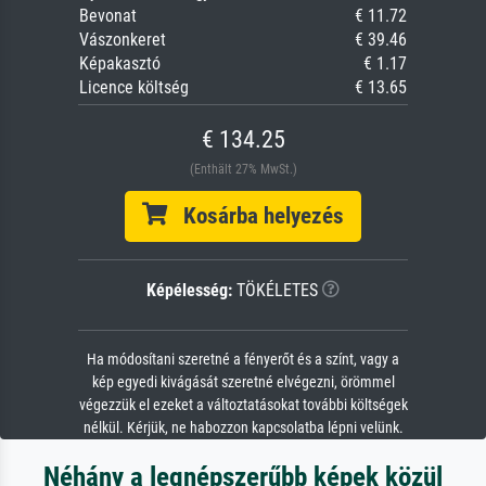
Bevonat
€ 11.72
Vászonkeret
€ 39.46
Képakasztó
€ 1.17
Licence költség
€ 13.65
€ 134.25
(Enthält 27% MwSt.)
Kosárba helyezés
Képélesség:
TÖKÉLETES
Ha módosítani szeretné a fényerőt és a színt, vagy a
kép egyedi kivágását szeretné elvégezni, örömmel
végezzük el ezeket a változtatásokat további költségek
nélkül. Kérjük, ne habozzon kapcsolatba lépni velünk.
Néhány a legnépszerűbb képek közül