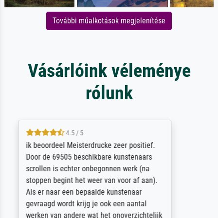
További műalkotások megjelenítése
Vásárlóink véleménye
rólunk
5 / 5
Die Zufriedenheit ist auch nicht dadurch
getrübt, dass das Bild entgegen einer
angegebenen Lieferanschrift (sollte eine
Überraschung für die normannische
Ehefrau sein zum Hochzeits- gleichzeitig
auch Geburtstag sein) doch nach zu Hause
zugestellt wurde.