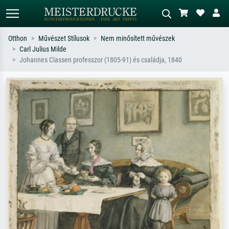
Otthon
Művészet Stílusok
Nem minősített művészek
Carl Julius Milde
Alap keresés
MI-képkereső
Johannes Classen professzor (1805-91) és családja, 1840
Keressen művész, műcím vagy stílus
Írja le a jelenetet – pl. zöld rét, sok
szerint – pl. Monet, Csillagos éj,
piros absztrakt, sötét olajkép, álló akt
impresszionizmus, Hokusai-hullám,
egy fa mellett.
akt.