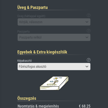
Üveg & Paszpartu
Üveg (hátlappal együtt)
Kérjük, válasszon
Paszpartu
Paszpartu nélkül
Egyebek & Extra kiegészítők
Képakasztó
Fűrészfogas akasztó
Összegzés
Nyomtatás & megjelenítés
€ 68.25