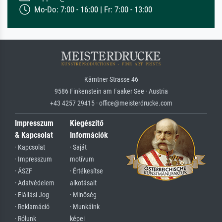
Mo-Do: 7:00 - 16:00 | Fr: 7:00 - 13:00
Kärntner Strasse 46
9586 Finkenstein am Faaker See · Austria
+43 4257 29415 · office@meisterdrucke.com
Impresszum
Kiegészítő
& Kapcsolat
Információk
· Kapcsolat
· Saját
· Impresszum
motívum
· ÁSZF
· Értékesítse
· Adatvédelem
alkotásait
· Elállási Jog
· Minőség
· Reklamáció
· Munkáink
· Rólunk
képei