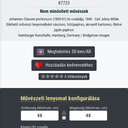
87723
Nem minősített művészek
Johannes Classen professzor (1805-91) és családja, 1840 · Carl Julius Milde.
Elérhető művészi lenyomatként vásznon, fotópapíron, akvarell kartonon, illetve
japán papíron.
Hamburger Kunsthalle, Hamburg, Germany / Bridgeman Images
Megtekintés 3D-ben/AR
Hozzáadás kedvencekhez
0 Vélemények
Művészeti lenyomat konfigurálása
Szélesség (Motívum, cm)
Magasság (Motívum, cm)
Kiegészítő szegély