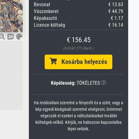
Bevonat
€ 13.63
Vászonkeret
€ 44.79
Képakasztó
€ 1.17
Licence költség
€ 16.14
€ 156.45
(Enthält 27% MwSt.)
Kosárba helyezés
Képélesség:
TÖKÉLETES
Ha módosítani szeretné a fényerőt és a színt, vagy a
kép egyedi kivágását szeretné elvégezni, örömmel
végezzük el ezeket a változtatásokat további
költségek nélkül. Kérjük, ne habozzon kapcsolatba
lépni velünk.