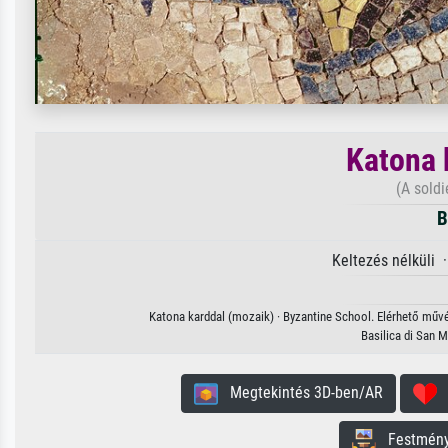
Katona 
(A soldi
B
Keltezés nélküli 
Katona karddal (mozaik) · Byzantine School. Elérhető művés
Basilica di San 
Megtekintés 3D-ben/AR
H
Festmény 