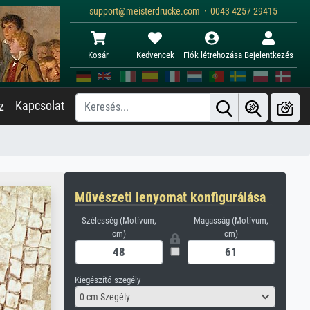
support@meisterdrucke.com · 0043 4257 29415
Kosár
Kedvencek
Fiók létrehozása
Bejelentkezés
Kapcsolat
z
Művészeti lenyomat konfigurálása
Szélesség (Motívum,
Magasság (Motívum,
cm)
cm)
Kiegészítő szegély
0 cm Szegély