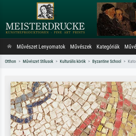
Művészet Lenyomatok
Művészek
Kategóriák
Művés
Otthon
Művészet Stílusok
Kulturális körök
Byzantine School
Kato