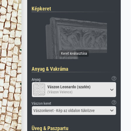
Képkeret
Anyag & Vakráma
Anyag
Vászon Leonardo (szatén)
(Vászon Velence)
Vászon keret
Vászonkeret - Kép az oldalon tükrözve
Üveg & Paszpartu