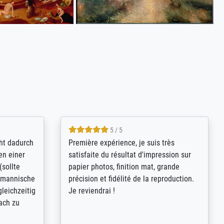
4.8 / 5
kann sich
Qualité absolument irréprochable.
.B.:
Extraordinaire diversité des thèmes
keit,
abordés et personnalisation des
freundliche
demandes (recadrage, réajustement des
ild (ein
couleurs). Relation clientèle parfaite.
rpackt -
Transport, réception sans aucun
stikdeckeln
problème. Merci à toute l'équipe ! Hervé