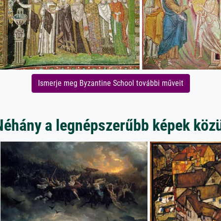
Ismerje meg Byzantine School további műveit
Néhány a legnépszerűbb képek közü