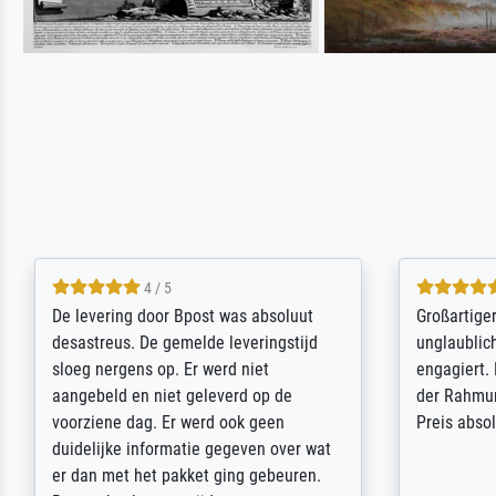
5 / 5
Sehr gute Qualität des Leinwanddrucks
Für ein Er
und des Rahmens! Unser Bild wurde
Feldpost m
sehr sorgfältig und sicher verpackt, so
Weltkrieg b
dass es unbeschadet bei uns ankam. Es
ausdrucksvo
wird nicht unser letzter Meisterdruck
Ihnen gefu
sein. Vielen Dank!
Fotopapier
am Telefon