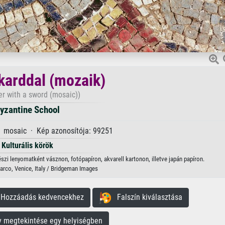
karddal (mozaik)
er with a sword (mosaic))
yzantine School
· mosaic · Kép azonosítója: 99251
Kulturális körök
zi lenyomatként vásznon, fotópapíron, akvarell kartonon, illetve japán papíron.
Marco, Venice, Italy / Bridgeman Images
ozzáadás kedvencekhez
Falszín kiválasztása
megtekintése egy helyiségben