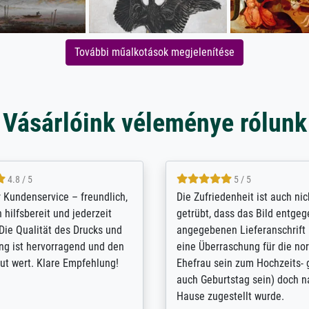
További műalkotások megjelenítése
Vásárlóink véleménye rólunk
5 / 5
4.8 / 5
innerungsbuch mit der
Hervorragende Qualität. Man 
eines Großvaters aus dem 1.
vieles anpassen lassen, wie z
enötigte ich ein
Randentfernung, Farbe, Hellig
lles Bild. Das habe ich bei
Kontrast und Weiteres. Sehr 
nden. Bei der Auswahl der
Kontaktperson per Mail. Das B
-Qualität wurde ich sehr gut
Kunstdruck) wurde sehr gut ve
 beraten. Der Versand mit
sehr starke Papprolle mit Pla