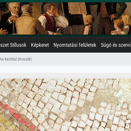
zet Stílusok
Képkeret
Nyomtatási felületek
Súgó és szervi
na karddal (mozaik)