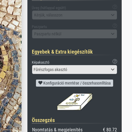
Üveg (hátlappal együtt)
Kérjük, válasszon
Paszpartu
Paszpartu nélkül
Egyebek & Extra kiegészítők
Képakasztó
Fűrészfogas akasztó
Konfiguráció mentése / összehasonlítása
Összegzés
Nyomtatás & megjelenítés
€ 80.72