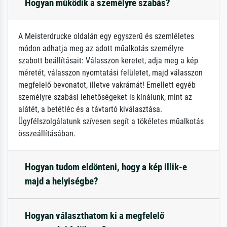
Hogyan működik a személyre szabás?
A Meisterdrucke oldalán egy egyszerű és szemléletes
módon adhatja meg az adott műalkotás személyre
szabott beállításait: Válasszon keretet, adja meg a kép
méretét, válasszon nyomtatási felületet, majd válasszon
megfelelő bevonatot, illetve vakrámát! Emellett egyéb
személyre szabási lehetőségeket is kínálunk, mint az
alátét, a betétléc és a távtartó kiválasztása.
Ügyfélszolgálatunk szívesen segít a tökéletes műalkotás
összeállításában.
Hogyan tudom eldönteni, hogy a kép illik-e
majd a helyiségbe?
Hogyan választhatom ki a megfelelő