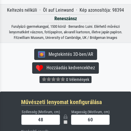
Keltezés nélküli · Öl auf Leinwand · Kép azonosítója: 98394
Reneszánsz
Furulyázó gyermekangyal, 1500 körül · Bernardino Luini. Elérhető művészi
lenyomatként vásznon, fotópapíron, akvarell kartonon, illetve japán papíron.
Fitzwilliam Museum, University of Cambridge, UK / Bridgeman Images
Megtekintés 3D-ben/AR
Hozzáadás kedvencekhez
0 Vélemények
Művészeti lenyomat konfigurálása
Szélesség (Motívum, cm)
Magasság (Motívum, cm)