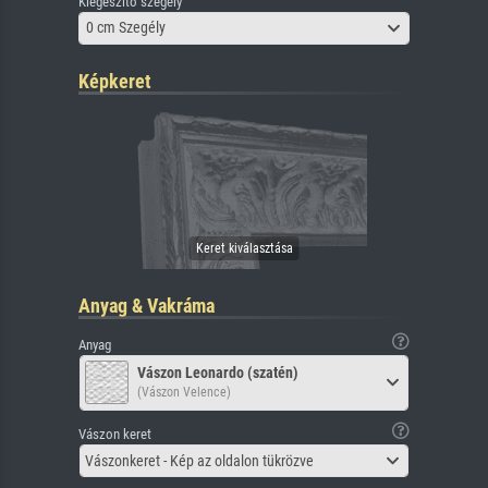
Kiegészítő szegély
0 cm Szegély
Képkeret
Anyag & Vakráma
Anyag
Vászon Leonardo (szatén)
(Vászon Velence)
Vászon keret
Vászonkeret - Kép az oldalon tükrözve