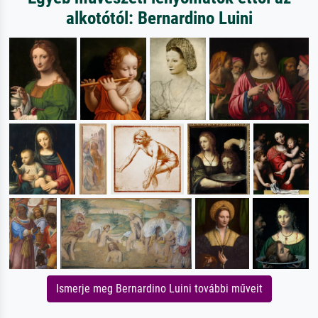
alkotótól: Bernardino Luini
Ismerje meg Bernardino Luini további műveit