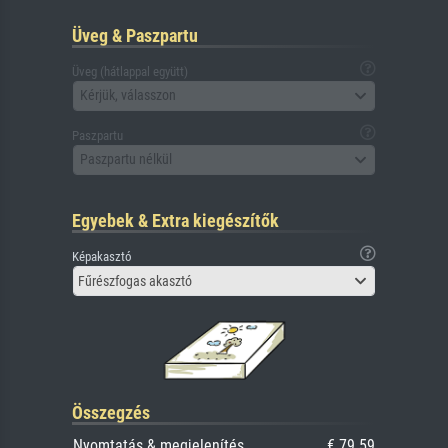
Üveg & Paszpartu
Üveg (hátlappal együtt)
Kérjük, válasszon
Paszpartu
Paszpartu nélkül
Egyebek & Extra kiegészítők
Képakasztó
Fűrészfogas akasztó
Összegzés
Nyomtatás & megjelenítés
€ 79.59