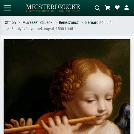
Otthon
Művészet Stílusok
Reneszánsz
Bernardino Luini
Furulyázó gyermekangyal, 1500 körül
Alap keresés
MI-képkereső
Keressen művész, műcím vagy stílus
Írja le a jelenetet – pl. zöld rét, sok
szerint – pl. Monet, Csillagos éj,
piros absztrakt, sötét olajkép, álló akt
impresszionizmus, Hokusai-hullám,
egy fa mellett.
akt.