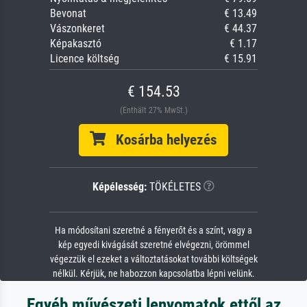
Bevonat
€ 13.49
Vászonkeret
€ 44.37
Képakasztó
€ 1.17
Licence költség
€ 15.91
€ 154.53
(Enthält 27% MwSt.)
Kosárba helyezés
Képélesség:
TÖKÉLETES
Ha módosítani szeretné a fényerőt és a színt, vagy a
kép egyedi kivágását szeretné elvégezni, örömmel
végezzük el ezeket a változtatásokat további költségek
nélkül. Kérjük, ne habozzon kapcsolatba lépni velünk.
Egyéb művészeti lenyomatok ettől az