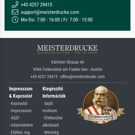
+43 4257 29415
support@meisterdrucke.com
Mo-Do: 7:00 - 16:00 | Fr: 7:00 - 13:00
Kärntner Strasse 46
9586 Finkenstein am Faaker See · Austria
+43 4257 29415 · office@meisterdrucke.com
Impresszum
Kiegészítő
& Kapcsolat
Információk
· Kapcsolat
· Saját
· Impresszum
motívum
· ÁSZF
· Értékesítse
· Adatvédelem
alkotásait
· Elállási Jog
· Minőség