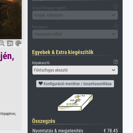
Üveg (hátlappal együtt)
Kérjük, válasszon
Paszpartu
Paszpartu nélkül
Egyebek & Extra kiegészítők
jén,
Képakasztó
Fűrészfogas akasztó
Konfiguráció mentése / összehasonlítása
otópapíron,
Összegzés
Nyomtatás & megjelenítés
€ 78.45