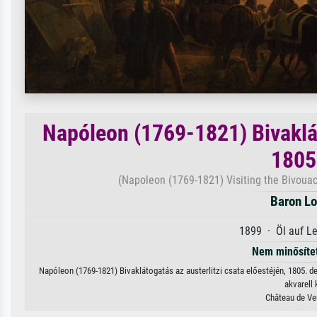
Napóleon (1769-1821) Bivaklát
1805
(Napoleon (1769-1821) Visiting the Bivouacs
Baron Lo
1899 · Öl auf L
Nem minősíte
Napóleon (1769-1821) Bivaklátogatás az austerlitzi csata előestéjén, 1805. d
akvarell 
Château de Ve