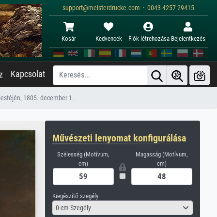
support@meisterdrucke.com · 0043 4257 29415
Kosár
Kedvencek
Fiók létrehozása
Bejelentkezés
Kapcsolat
z
lőestéjén, 1805. december 1.
Művészeti lenyomat konfigurálása
Szélesség (Motívum,
Magasság (Motívum,
cm)
cm)
Kiegészítő szegély
0 cm Szegély