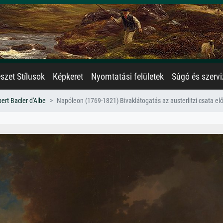
zet Stílusok
Képkeret
Nyomtatási felületek
Súgó és szervi
ert Bacler d'Albe
Napóleon (1769-1821) Bivaklátogatás az austerlitzi csata e