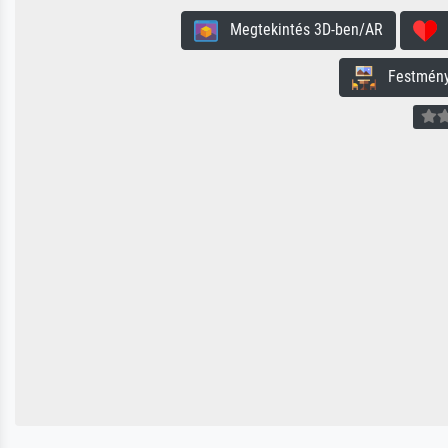
Megtekintés 3D-ben/AR
H
Festmény 