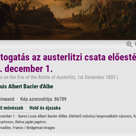
ogatás az austerlitzi csata előesté
. december 1.
 on the Eve of the Battle of Austerlitz, 1st December 1805 )
uis Albert Bacler d'Albe
einwand · Kép azonosítója: 86789
tt művészek
·
Hold és éjszaka
ecember 1. · Baron Louis Albert Bacler d'Albe. Elérhető művészi lenyomatként vásznon, f
kartonon, illetve japán papíron.
rsailles, France / Bridgeman Images