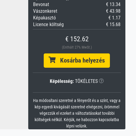
Bevonat
€ 13.34
Vászonkeret
€ 43.98
Képakasztó
€ 1.17
Licence költség
€ 15.68
€ 152.62
(Enthält 27% MwSt.)
Kosárba helyezés
Képélesség:
TÖKÉLETES
Ha módosítani szeretné a fényerőt és a színt, vagy a
kép egyedi kivágását szeretné elvégezni, örömmel
végezzük el ezeket a változtatásokat további
költségek nélkül. Kérjük, ne habozzon kapcsolatba
lépni velünk.