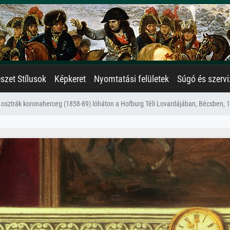
zet Stílusok
Képkeret
Nyomtatási felületek
Súgó és szervi
 osztrák koronaherceg (1858-89) lóháton a Hofburg Téli Lovardájában, Bécsben, 