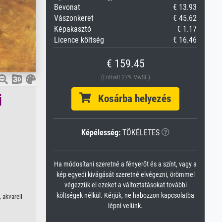
Bevonat
€ 13.93
Vászonkeret
€ 45.62
Képakasztó
€ 1.17
Licence költség
€ 16.46
€ 159.45
(Enthält 27% MwSt.)
i
Kosárba helyezés
Képélesség:
TÖKÉLETES
Ha módosítani szeretné a fényerőt és a színt, vagy a
kép egyedi kivágását szeretné elvégezni, örömmel
végezzük el ezeket a változtatásokat további
költségek nélkül. Kérjük, ne habozzon kapcsolatba
 akvarell
lépni velünk.