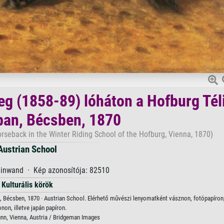
eg (1858-89) lóháton a Hofburg Tél
ban, Bécsben, 1870
rseback in the Winter Riding School of the Hofburg, Vienna, 1870)
Austrian School
einwand · Kép azonosítója: 82510
Kulturális körök
, Bécsben, 1870 · Austrian School. Elérhető művészi lenyomatként vásznon, fotópapíron,
onon, illetve japán papíron.
nn, Vienna, Austria / Bridgeman Images