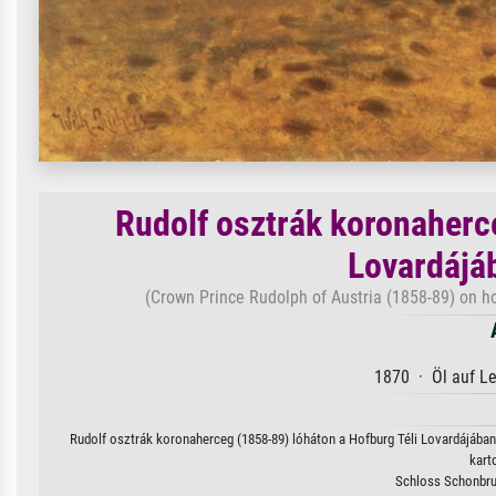
Rudolf osztrák koronaherc
Lovardájá
(Crown Prince Rudolph of Austria (1858-89) on ho
1870 · Öl auf L
Rudolf osztrák koronaherceg (1858-89) lóháton a Hofburg Téli Lovardájában
kart
Schloss Schonbru