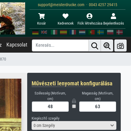
support@meisterdrucke.com · 0043 4257 29415
Kosár
Kedvencek
Fiók létrehozása
Bejelentkezés
Kapcsolat
z
1870
Művészeti lenyomat konfigurálása
Szélesség (Motívum,
Magasság (Motívum,
cm)
cm)
Kiegészítő szegély
0 cm Szegély