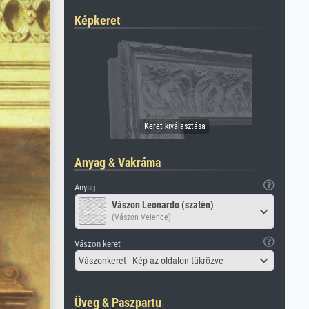
Képkeret
Anyag & Vakráma
Anyag
Vászon Leonardo (szatén)
(Vászon Velence)
Vászon keret
Vászonkeret - Kép az oldalon tükrözve
Üveg & Paszpartu