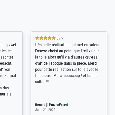
5 / 5
rives to
eine große Auswahl an Bildern und
d provides
deren Reproduktionsmöglichkeiten;
n the best
wurde sehr gut durch die einzelnen
ed by the
Bestellkriterien geführt, verständliche
st
Erklärungen, z.B. mit Bilddarstellungen,
 from, and
werde auf jeden Fall meine guten
 also with
Erfahrungen weitergeben.
t in that
ded!
Anonym
@
ProvenExpert
May 13, 2026