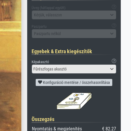
Üveg (hátlappal együtt)
Kérjük, válasszon
Paszpartu
Paszpartu nélkül
Egyebek & Extra kiegészítők
Képakasztó
Fűrészfogas akasztó
Konfiguráció mentése / összehasonlítása
Összegzés
Nyomtatás & megjelenítés
€ 82.27