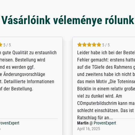
Vásárlóink véleménye rólunk
5 / 5
5 / 5
/ Highly recommended. The
The team at Meisterdrucke st
 ordering and payment process
meet its clients demands, an
shipping was efficient and
expert advice on how to obtai
self exceeds expectations. I
results for the prints request
n the UK and found the site
client. The company has a va
or a specific print - I am very
repertoire of prints to choose
with the service and the
will provide excellent service
regards to prints which are no
repertoire. Highly recommen
nExpert
Anonym
@
ProvenExpert
 2025
April 22, 2026