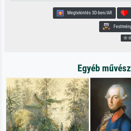
Megtekintés 3D-ben/AR
H
Festmény 
Egyéb művésze