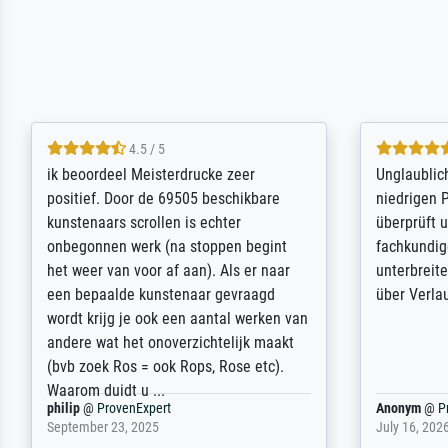
5 / 5
Die Zufriedenheit ist auch nicht dadurch
Excellent 
getrübt, dass das Bild entgegen einer
selection,
angegebenen Lieferanschrift (sollte
were easy, 
eine Überraschung für die normannische
the item it
Ehefrau sein zum Hochzeits- gleichzeitig
am based i
auch Geburtstag sein) doch nach zu
searching f
Hause zugestellt wurde.
impressed 
quality.
Jürgen
@
ProvenExpert
SJL
@
Prove
April 22, 2026
December 2,