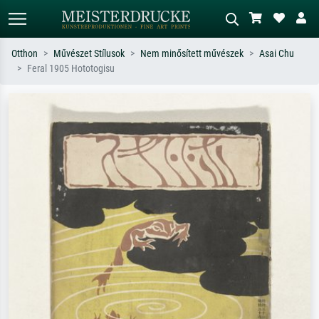
Otthon
Művészet Stílusok
Nem minősített művészek
Asai Chu
Feral 1905 Hototogisu
Alap keresés
MI-képkereső
Keressen művész, műcím vagy stílus
Írja le a jelenetet – pl. zöld rét, sok
szerint – pl. Monet, Csillagos éj,
piros absztrakt, sötét olajkép, álló akt
impresszionizmus, Hokusai-hullám,
egy fa mellett.
akt.