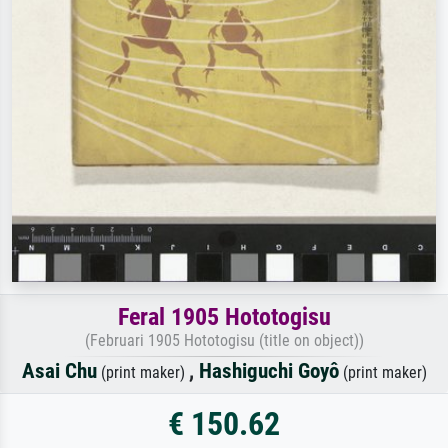
Feral 1905 Hototogisu
(Februari 1905 Hototogisu (title on object))
Asai Chu
,
Hashiguchi Goyô
(print maker)
(print maker)
€ 150.62