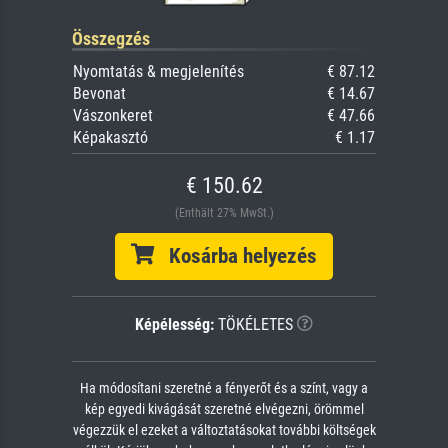
Összegzés
Nyomtatás & megjelenítés
€ 87.12
Bevonat
€ 14.67
Vászonkeret
€ 47.66
Képakasztó
€ 1.17
€ 150.62
(Enthält 27% MwSt.)
Kosárba helyezés
Képélesség:
TÖKÉLETES
Ha módosítani szeretné a fényerőt és a színt, vagy a
kép egyedi kivágását szeretné elvégezni, örömmel
végezzük el ezeket a változtatásokat további költségek