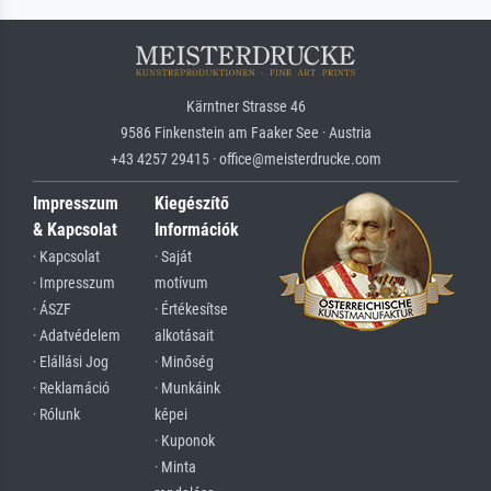
Kärntner Strasse 46
9586 Finkenstein am Faaker See · Austria
+43 4257 29415 · office@meisterdrucke.com
Impresszum
Kiegészítő
& Kapcsolat
Információk
· Kapcsolat
· Saját
· Impresszum
motívum
· ÁSZF
· Értékesítse
· Adatvédelem
alkotásait
· Elállási Jog
· Minőség
· Reklamáció
· Munkáink
· Rólunk
képei
· Kuponok
· Minta