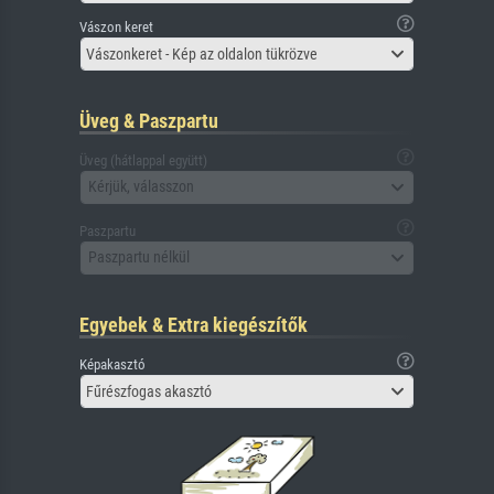
Vászon keret
Vászonkeret - Kép az oldalon tükrözve
Üveg & Paszpartu
Üveg (hátlappal együtt)
Kérjük, válasszon
Paszpartu
Paszpartu nélkül
Egyebek & Extra kiegészítők
Képakasztó
Fűrészfogas akasztó