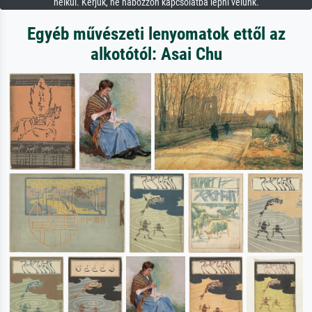
nélkül. Kérjük, ne habozzon kapcsolatba lépni velünk.
Egyéb művészeti lenyomatok ettől az
alkotótól: Asai Chu