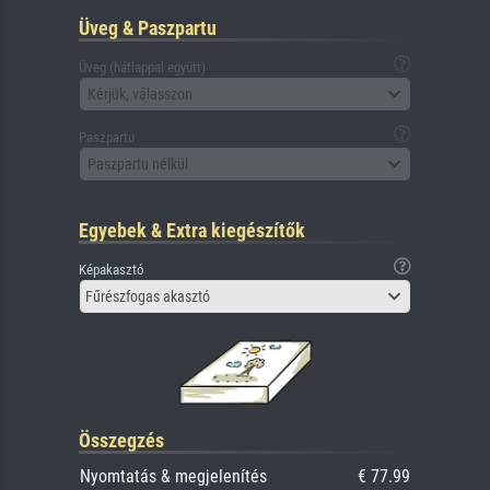
Üveg & Paszpartu
Üveg (hátlappal együtt)
Kérjük, válasszon
Paszpartu
Paszpartu nélkül
Egyebek & Extra kiegészítők
Képakasztó
Fűrészfogas akasztó
Összegzés
Nyomtatás & megjelenítés
€ 77.99