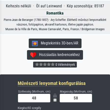
Keltezés nélküli · Öl auf Leinwand · Kép azonosítója: 85187
Romantika
Pierre-Jean de Beranger (1780-1857) · Ary Scheffer. Elérhető művészi lenyomatként
vásznon, fotópapíron, akvarell kartonon, illetve japán papíron.
Musee de la Ville de Paris, Musee Carnavalet, Paris, France / Bridgeman Images
Megtekintés 3D-ben/AR
Hozzáadás kedvencekhez
0 Vélemények
Művészeti lenyomat konfigurálása
Szélesség (Motívum, cm)
Magasság (Motívum, cm)
Kiegészítő szegély