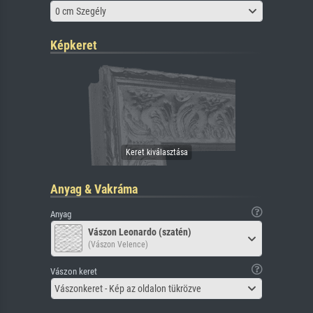
0 cm Szegély
Képkeret
Anyag & Vakráma
Anyag
Vászon Leonardo (szatén)
(Vászon Velence)
Vászon keret
Vászonkeret - Kép az oldalon tükrözve