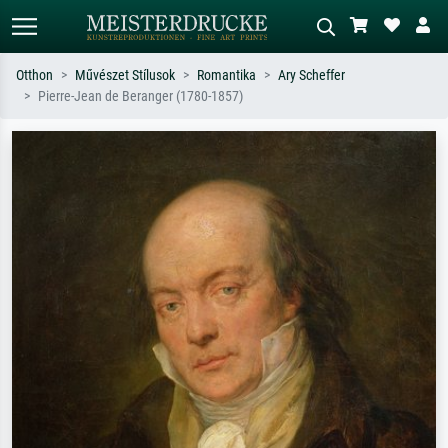
Otthon
Művészet Stílusok
Romantika
Ary Scheffer
Pierre-Jean de Beranger (1780-1857)
Alap keresés
MI-képkereső
Keressen művész, műcím vagy stílus
Írja le a jelenetet – pl. zöld rét, sok
szerint – pl. Monet, Csillagos éj,
piros absztrakt, sötét olajkép, álló akt
impresszionizmus, Hokusai-hullám,
egy fa mellett.
akt.