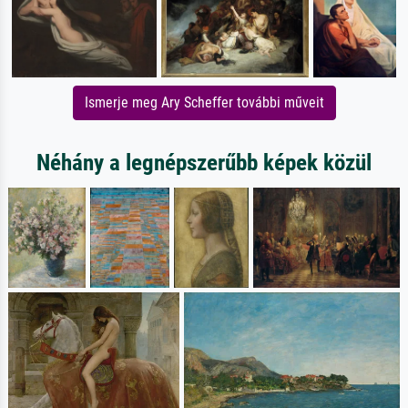
Ismerje meg Ary Scheffer további műveit
Néhány a legnépszerűbb képek közül