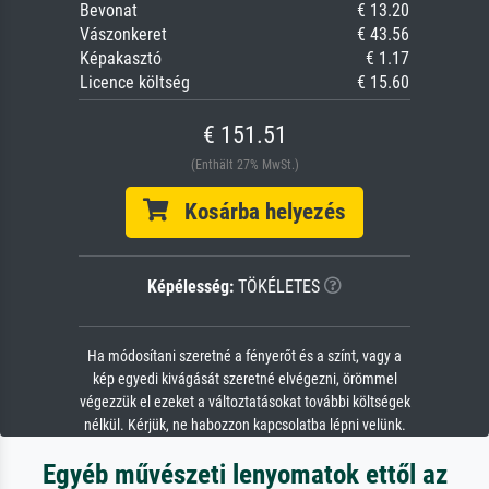
Bevonat
€ 13.20
Vászonkeret
€ 43.56
Képakasztó
€ 1.17
Licence költség
€ 15.60
€ 151.51
(Enthält 27% MwSt.)
Kosárba helyezés
Képélesség:
TÖKÉLETES
Ha módosítani szeretné a fényerőt és a színt, vagy a
kép egyedi kivágását szeretné elvégezni, örömmel
végezzük el ezeket a változtatásokat további költségek
nélkül. Kérjük, ne habozzon kapcsolatba lépni velünk.
Egyéb művészeti lenyomatok ettől az