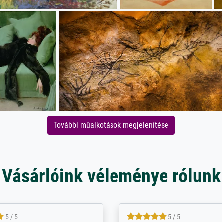
További műalkotások megjelenítése
Vásárlóink véleménye rólunk
5 / 5
5 / 5