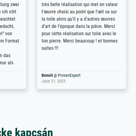
rives to
eine große Auswahl an Bildern und
d provides
deren Reproduktionsmöglichkeiten;
n the best
wurde sehr gut durch die einzelnen
ed by the
Bestellkriterien geführt, verständliche
st
Erklärungen, z.B. mit Bilddarstellungen,
 from, and
werde auf jeden Fall meine guten
 also with
Erfahrungen weitergeben.
t in that
ded!
Anonym
@
ProvenExpert
May 13, 2026
cke kapcsán