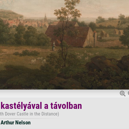
 kastélyával a távolban
th Dover Castle in the Distance)
Arthur Nelson