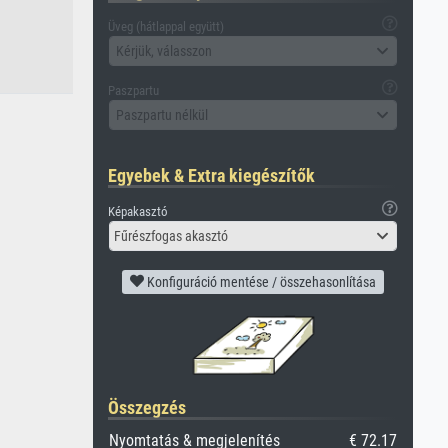
Üveg (hátlappal együtt)
Kérjük, válasszon
Paszpartu
Paszpartu nélkül
Egyebek & Extra kiegészítők
Képakasztó
Fűrészfogas akasztó
Konfiguráció mentése / összehasonlítása
Összegzés
Nyomtatás & megjelenítés
€ 72.17