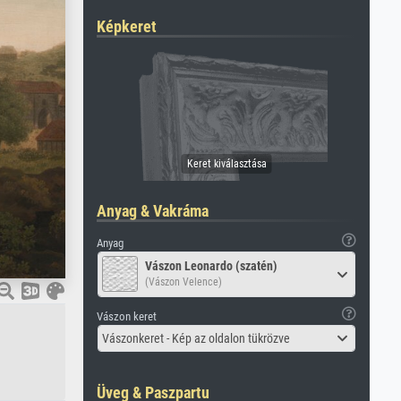
Képkeret
Anyag & Vakráma
Anyag
Vászon Leonardo (szatén)
(Vászon Velence)
Vászon keret
Vászonkeret - Kép az oldalon tükrözve
Üveg & Paszpartu