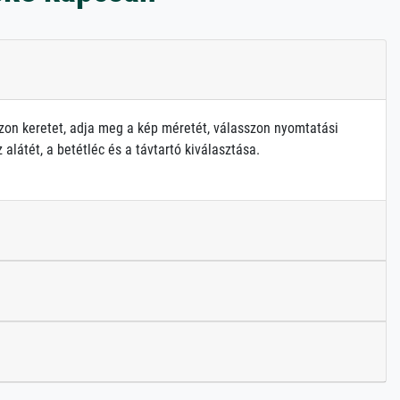
zon keretet, adja meg a kép méretét, válasszon nyomtatási
alátét, a betétléc és a távtartó kiválasztása.