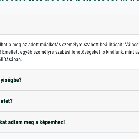
atja meg az adott műalkotás személyre szabott beállításait: Válass
 Emellett egyéb személyre szabási lehetőségeket is kínálunk, mint az 
llításában.
elyiségbe?
letet?
okat adtam meg a képemhez!