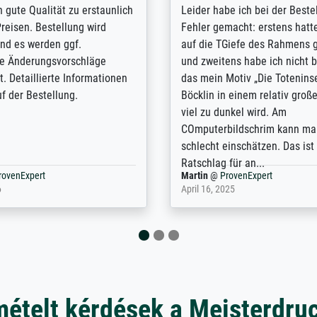
/ Highly recommended. The
The team at Meisterdrucke st
 ordering and payment process
meet its clients demands, an
shipping was efficient and
expert advice on how to obtai
self exceeds expectations. I
results for the prints request
n the UK and found the site
client. The company has a va
or a specific print - I am very
repertoire of prints to choose
with the service and the
will provide excellent service
regards to prints which are no
repertoire. Highly recommen
nExpert
Anonym
@
ProvenExpert
 2025
April 22, 2026
mételt kérdések a Meisterdru