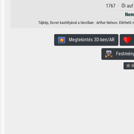
1767 · Öl auf
Nem 
Tájkép, Dover kastélyával a távolban · Arthur Nelson. Elérhető
Megtekintés 3D-ben/AR
H
Festmény 