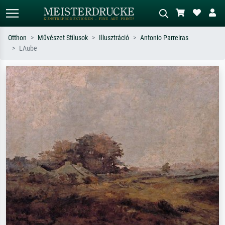
Otthon
Művészet Stílusok
Illusztráció
Antonio Parreiras
LAube
Alap keresés
MI-képkereső
Keressen művész, műcím vagy stílus
Írja le a jelenetet – pl. zöld rét, sok
szerint – pl. Monet, Csillagos éj,
piros absztrakt, sötét olajkép, álló akt
impresszionizmus, Hokusai-hullám,
egy fa mellett.
akt.