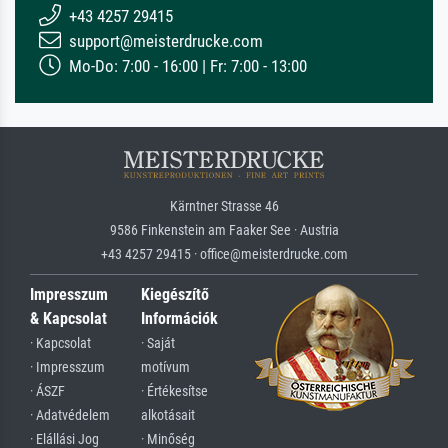
+43 4257 29415
support@meisterdrucke.com
Mo-Do: 7:00 - 16:00 | Fr: 7:00 - 13:00
Kärntner Strasse 46
9586 Finkenstein am Faaker See · Austria
+43 4257 29415 · office@meisterdrucke.com
Impresszum
Kiegészítő
& Kapcsolat
Információk
· Kapcsolat
· Saját
· Impresszum
motívum
· ÁSZF
· Értékesítse
· Adatvédelem
alkotásait
· Elállási Jog
· Minőség