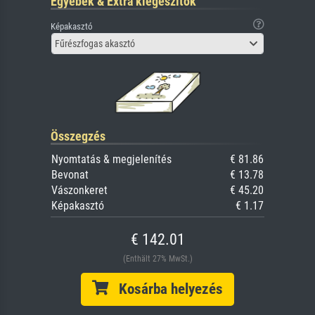
Egyebek & Extra kiegészítők
Képakasztó
Fűrészfogas akasztó
Összegzés
Nyomtatás & megjelenítés
€ 81.86
Bevonat
€ 13.78
Vászonkeret
€ 45.20
Képakasztó
€ 1.17
€ 142.01
(Enthält 27% MwSt.)
Kosárba helyezés