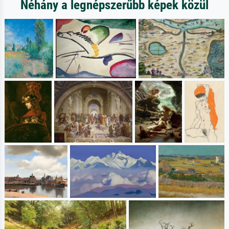
Néhány a legnépszerűbb képek közül