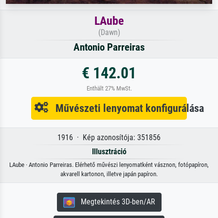
LAube
(Dawn)
Antonio Parreiras
€ 142.01
Enthält 27% MwSt.
Művészeti lenyomat konfigurálása
1916 · Kép azonosítója: 351856
Illusztráció
LAube · Antonio Parreiras. Elérhető művészi lenyomatként vásznon, fotópapíron,
akvarell kartonon, illetve japán papíron.
Megtekintés 3D-ben/AR