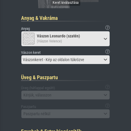
Anyag & Vakráma
Anyag
Vászon Leonardo (szatén)
(Vászon Velence)
Vászon keret
Vászonkeret - Kép az oldalon tükrözve
Üveg & Paszpartu
Üveg (hátlappal együtt)
Kérjük, válasszon
Paszpartu
Paszpartu nélkül