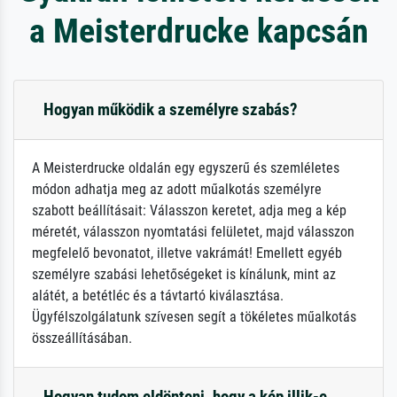
a Meisterdrucke kapcsán
Hogyan működik a személyre szabás?
A Meisterdrucke oldalán egy egyszerű és szemléletes
módon adhatja meg az adott műalkotás személyre
szabott beállításait: Válasszon keretet, adja meg a kép
méretét, válasszon nyomtatási felületet, majd válasszon
megfelelő bevonatot, illetve vakrámát! Emellett egyéb
személyre szabási lehetőségeket is kínálunk, mint az
alátét, a betétléc és a távtartó kiválasztása.
Ügyfélszolgálatunk szívesen segít a tökéletes műalkotás
összeállításában.
Hogyan tudom eldönteni, hogy a kép illik-e