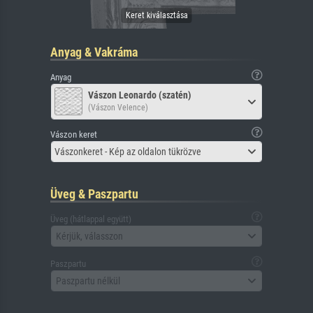
Anyag & Vakráma
Anyag
Vászon Leonardo (szatén)
(Vászon Velence)
Vászon keret
Vászonkeret - Kép az oldalon tükrözve
Üveg & Paszpartu
Üveg (hátlappal együtt)
Kérjük, válasszon
Paszpartu
Paszpartu nélkül