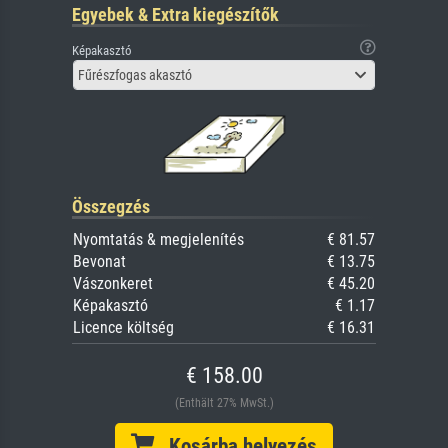
Egyebek & Extra kiegészítők
Képakasztó
Fűrészfogas akasztó
Összegzés
Nyomtatás & megjelenítés
€ 81.57
Bevonat
€ 13.75
Vászonkeret
€ 45.20
Képakasztó
€ 1.17
Licence költség
€ 16.31
€ 158.00
(Enthält 27% MwSt.)
Kosárba helyezés