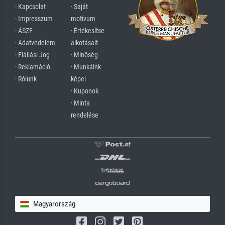
· Kapcsolat
· Saját
· Impresszum
motívum
· ÁSZF
· Értékesítse
· Adatvédelem
alkotásait
· Elállási Jog
· Minőség
· Reklamáció
· Munkáink
· Rólunk
képei
· Kuponok
· Minta
rendelése
Magyarország