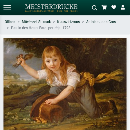
Otthon
Művészet Stílusok
Klasszicizmus
Antoine-Jean Gros
Paulin des Hours Farel portréja, 1793
Alap keresés
MI-képkereső
Keressen művész, műcím vagy stílus
Írja le a jelenetet – pl. zöld rét, sok
szerint – pl. Monet, Csillagos éj,
piros absztrakt, sötét olajkép, álló akt
impresszionizmus, Hokusai-hullám,
egy fa mellett.
akt.