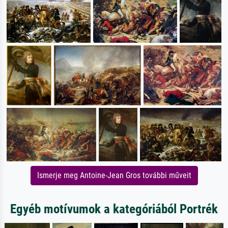
Ismerje meg Antoine-Jean Gros további műveit
Egyéb motívumok a kategóriából Portrék