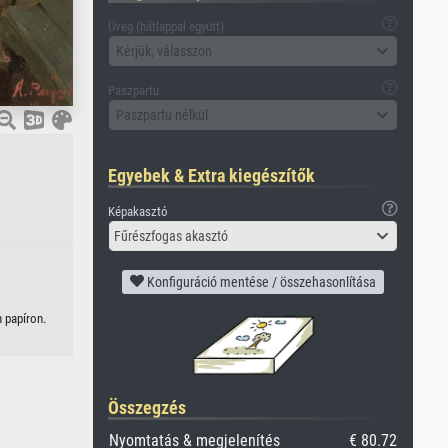
Üveg (hátlappal együtt)
Kérjük, válasszon
Paszpartu
Paszpartu nélkül
Egyebek & Extra kiegészítők
Képakasztó
Fűrészfogas akasztó
Konfiguráció mentése / összehasonlítása
n papíron.
Összegzés
Nyomtatás & megjelenítés
€ 80.72