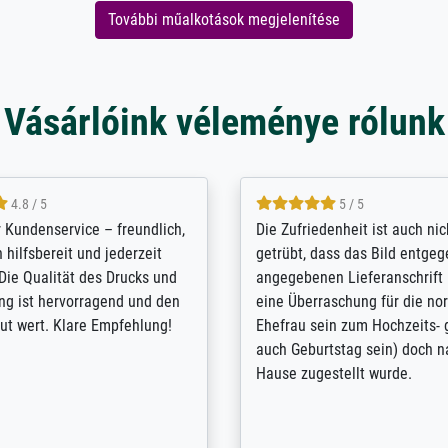
További műalkotások megjelenítése
Vásárlóink véleménye rólunk
5 / 5
4.8 / 5
innerungsbuch mit der
Hervorragende Qualität. Man 
eines Großvaters aus dem 1.
vieles anpassen lassen, wie z
enötigte ich ein
Randentfernung, Farbe, Hellig
lles Bild. Das habe ich bei
Kontrast und Weiteres. Sehr 
nden. Bei der Auswahl der
Kontaktperson per Mail. Das B
-Qualität wurde ich sehr gut
Kunstdruck) wurde sehr gut ve
 beraten. Der Versand mit
sehr starke Papprolle mit Pla
ppe war perfekt. Ich bin sehr
und innen mit Papierknüllern 
und empfehle Sie gerne
Zwischenräumen gefüllt. Einzig
en ...