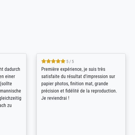
4.8 / 5
kann sich
Qualité absolument irréprochable.
.B.:
Extraordinaire diversité des thèmes
keit,
abordés et personnalisation des
freundliche
demandes (recadrage, réajustement des
ild (ein
couleurs). Relation clientèle parfaite.
rpackt -
Transport, réception sans aucun
stikdeckeln
problème. Merci à toute l'équipe ! Hervé
in den
 der P...