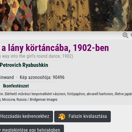
t a lány körtáncába, 1902-ben
 way into the girl's round dance, 1902)
 Petrovich Ryabushkin
einwand · Kép azonosítója: 90496
Ikonfestészet
kin. Elérhető művészi lenyomatként vásznon, fotópapíron, akvarell kartonon, illetve japá
y, Moscow, Russia / Bridgeman Images
ozzáadás kedvencekhez
Falszín kiválasztása
megtekintése egy helyiségben