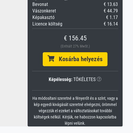
Bevonat
€ 13.63
Vászonkeret
€ 44.79
Képakasztó
€ 1.17
Licence költség
€ 16.14
€ 156.45
(Enthält 27% MwSt.)
Kosárba helyezés
Képélesség:
TÖKÉLETES
Ha módosítani szeretné a fényerőt és a színt, vagy a
kép egyedi kivágását szeretné elvégezni, örömmel
végezzük el ezeket a változtatásokat további
költségek nélkül. Kérjük, ne habozzon kapcsolatba
lépni velünk.