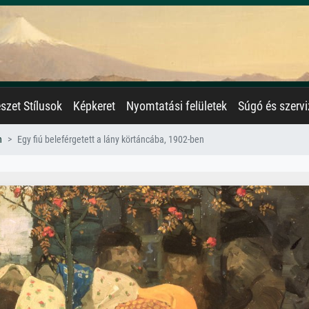
zet Stílusok
Képkeret
Nyomtatási felületek
Súgó és szervi
n
Egy fiú beleférgetett a lány körtáncába, 1902-ben