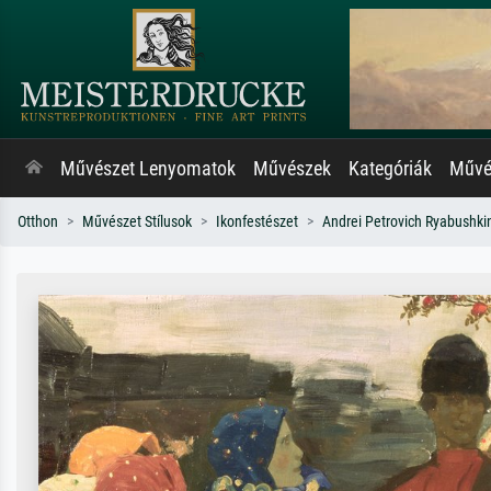
Művészet Lenyomatok
Művészek
Kategóriák
Művés
Otthon
Művészet Stílusok
Ikonfestészet
Andrei Petrovich Ryabushki