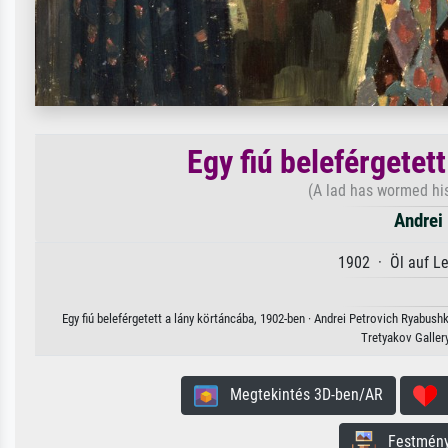
Egy fiú beleférgetet
(A lad has wormed his
Andrei
1902 · Öl auf L
Egy fiú beleférgetett a lány körtáncába, 1902-ben · Andrei Petrovich Ryabush
Tretyakov Galler
Megtekintés 3D-ben/AR
H
Festmény 