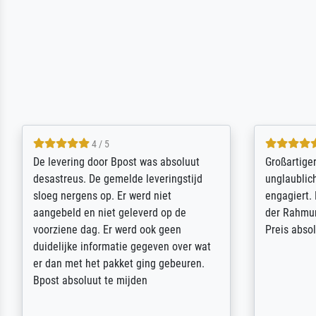
5 / 5
Sehr gute Qualität des Leinwanddrucks
Für ein Er
und des Rahmens! Unser Bild wurde
Feldpost m
sehr sorgfältig und sicher verpackt, so
Weltkrieg b
dass es unbeschadet bei uns ankam. Es
ausdrucksvo
wird nicht unser letzter Meisterdruck
Ihnen gefu
sein. Vielen Dank!
Fotopapier
am Telefon
stabiler Pa
zufrieden 
weiter. Viel