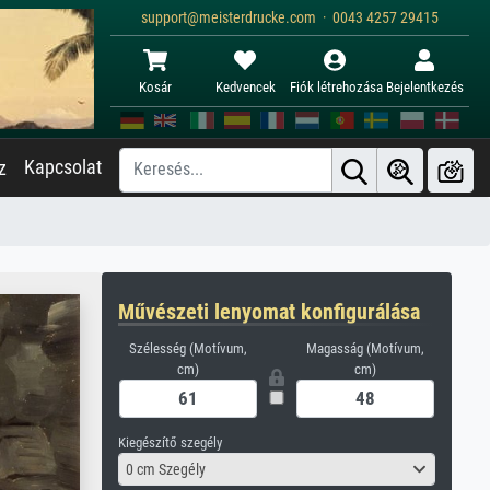
support@meisterdrucke.com · 0043 4257 29415
Kosár
Kedvencek
Fiók létrehozása
Bejelentkezés
Kapcsolat
z
Művészeti lenyomat konfigurálása
Szélesség (Motívum,
Magasság (Motívum,
cm)
cm)
Kiegészítő szegély
0 cm Szegély