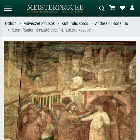
Otthon
Művészet Stílusok
Kulturális körök
Andrea di Bonaiuto
Szent Ranieri visszatérése, 14. század közepe
Alap keresés
MI-képkereső
Keressen művész, műcím vagy stílus
Írja le a jelenetet – pl. zöld rét, sok
szerint – pl. Monet, Csillagos éj,
piros absztrakt, sötét olajkép, álló akt
impresszionizmus, Hokusai-hullám,
egy fa mellett.
akt.