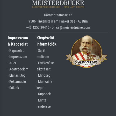
Kärntner Strasse 46
9586 Finkenstein am Faaker See · Austria
+43 4257 29415 · office@meisterdrucke.com
Impresszum
Kiegészítő
& Kapcsolat
Információk
· Kapcsolat
· Saját
· Impresszum
motívum
· ÁSZF
· Értékesítse
· Adatvédelem
alkotásait
· Elállási Jog
· Minőség
· Reklamáció
· Munkáink
· Rólunk
képei
· Kuponok
· Minta
rendelése