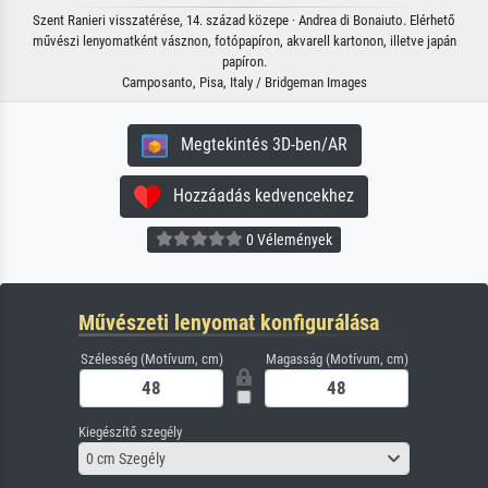
Szent Ranieri visszatérése, 14. század közepe · Andrea di Bonaiuto. Elérhető
művészi lenyomatként vásznon, fotópapíron, akvarell kartonon, illetve japán
papíron.
Camposanto, Pisa, Italy / Bridgeman Images
Megtekintés 3D-ben/AR
Hozzáadás kedvencekhez
0 Vélemények
Művészeti lenyomat konfigurálása
Szélesség (Motívum, cm)
Magasság (Motívum, cm)
Kiegészítő szegély
0 cm Szegély