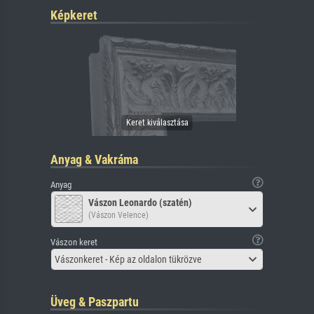
Képkeret
Anyag & Vakráma
Anyag
Vászon Leonardo (szatén)
(Vászon Velence)
Vászon keret
Vászonkeret - Kép az oldalon tükrözve
Üveg & Paszpartu