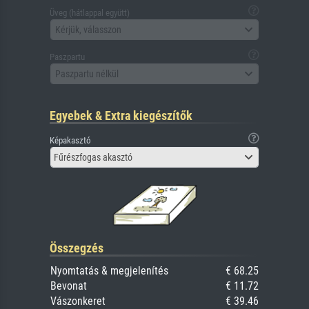
Üveg (hátlappal együtt)
Kérjük, válasszon
Paszpartu
Paszpartu nélkül
Egyebek & Extra kiegészítők
Képakasztó
Fűrészfogas akasztó
Összegzés
Nyomtatás & megjelenítés
€ 68.25
Bevonat
€ 11.72
Vászonkeret
€ 39.46