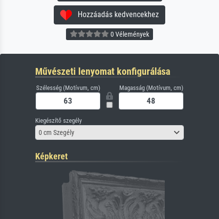
Hozzáadás kedvencekhez
0 Vélemények
Művészeti lenyomat konfigurálása
Szélesség (Motívum, cm)
Magasság (Motívum, cm)
Kiegészítő szegély
0 cm Szegély
Képkeret