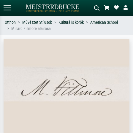
Otthon
Művészet Stílusok
Kulturális körök
American School
Millard Fillmore aláírása
Alap keresés
MI-képkereső
Keressen művész, műcím vagy stílus
Írja le a jelenetet – pl. zöld rét, sok
szerint – pl. Monet, Csillagos éj,
piros absztrakt, sötét olajkép, álló akt
impresszionizmus, Hokusai-hullám,
egy fa mellett.
akt.