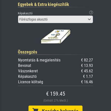
Egyebek & Extra kiegészítők
Képakasztó
Fűrészfogas akasztó
Összegzés
Nyomtatás & megjelenítés
€ 82.27
Bevonat
€ 13.93
Vászonkeret
€ 45.62
Képakasztó
€ 1.17
Licence költség
€ 16.46
€ 159.45
(Enthält 27% MwSt.)