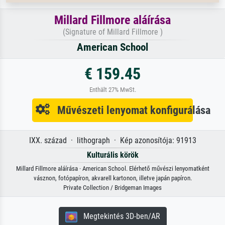
Millard Fillmore aláírása
(Signature of Millard Fillmore )
American School
€ 159.45
Enthält 27% MwSt.
Művészeti lenyomat konfigurálása
IXX. század · lithograph · Kép azonosítója: 91913
Kulturális körök
Millard Fillmore aláírása · American School. Elérhető művészi lenyomatként
vásznon, fotópapíron, akvarell kartonon, illetve japán papíron.
Private Collection / Bridgeman Images
Megtekintés 3D-ben/AR