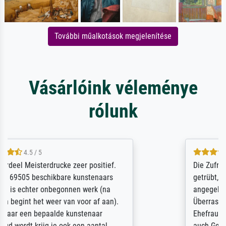
További műalkotások megjelenítése
Vásárlóink véleménye
rólunk
5 / 5
Die Zufriedenheit ist auch nicht dadurch
getrübt, dass das Bild entgegen einer
angegebenen Lieferanschrift (sollte eine
Überraschung für die normannische
Ehefrau sein zum Hochzeits- gleichzeitig
auch Geburtstag sein) doch nach zu Hause