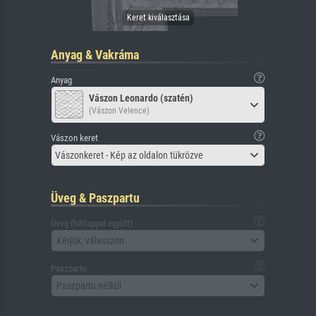
Anyag & Vakráma
Anyag
Vászon Leonardo (szatén)
(Vászon Velence)
Vászon keret
Vászonkeret - Kép az oldalon tükrözve
Üveg & Paszpartu
Üveg (hátlappal együtt)
Kérjük, válasszon
Paszpartu
Paszpartu nélkül