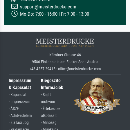
support@meisterdrucke.com
Mo-Do: 7:00 - 16:00 | Fr: 7:00 - 13:00
Kärntner Strasse 46
9586 Finkenstein am Faaker See · Austria
+43 4257 29415 · office@meisterdrucke.com
Impresszum
Kiegészítő
& Kapcsolat
Információk
· Kapcsolat
· Saját
· Impresszum
motívum
· ÁSZF
· Értékesítse
· Adatvédelem
alkotásait
· Elállási Jog
· Minőség
· Reklamáció
· Munkáink