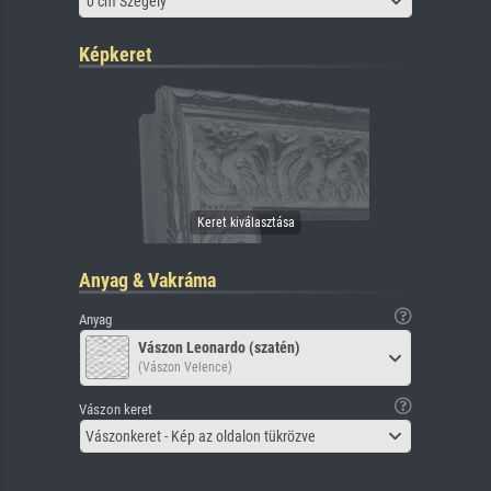
0 cm Szegély
Képkeret
Anyag & Vakráma
Anyag
Vászon Leonardo (szatén)
(Vászon Velence)
Vászon keret
Vászonkeret - Kép az oldalon tükrözve