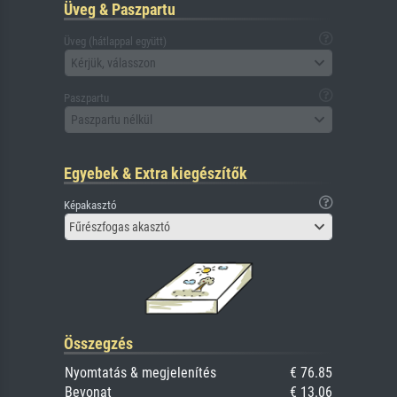
Üveg & Paszpartu
Üveg (hátlappal együtt)
Kérjük, válasszon
Paszpartu
Paszpartu nélkül
Egyebek & Extra kiegészítők
Képakasztó
Fűrészfogas akasztó
Összegzés
Nyomtatás & megjelenítés
€ 76.85
Bevonat
€ 13.06