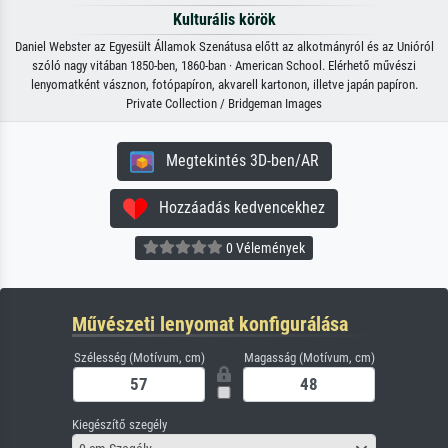
Kulturális körök
Daniel Webster az Egyesült Államok Szenátusa előtt az alkotmányról és az Unióról
szóló nagy vitában 1850-ben, 1860-ban · American School. Elérhető művészi
lenyomatként vásznon, fotópapíron, akvarell kartonon, illetve japán papíron.
Private Collection / Bridgeman Images
Megtekintés 3D-ben/AR
Hozzáadás kedvencekhez
0 Vélemények
Művészeti lenyomat konfigurálása
Szélesség (Motívum, cm)
Magasság (Motívum, cm)
Kiegészítő szegély