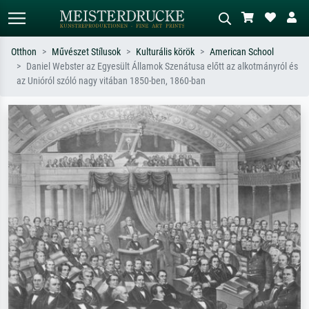
Otthon
Művészet Stílusok
Kulturális körök
American School
Daniel Webster az Egyesült Államok Szenátusa előtt az alkotmányról és
Alap keresés
MI-képkereső
az Unióról szóló nagy vitában 1850-ben, 1860-ban
Keressen művész, műcím vagy stílus
Írja le a jelenetet – pl. zöld rét, sok
szerint – pl. Monet, Csillagos éj,
piros absztrakt, sötét olajkép, álló akt
impresszionizmus, Hokusai-hullám,
egy fa mellett.
akt.