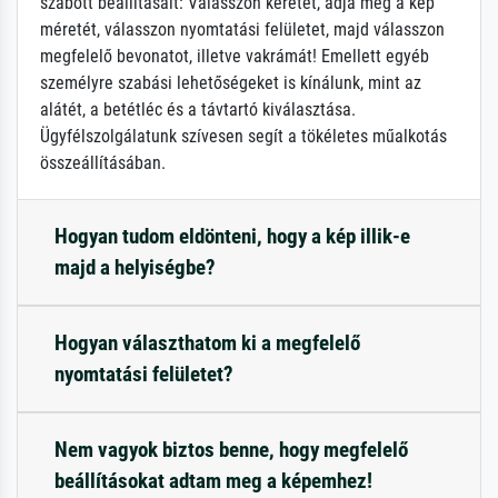
szabott beállításait: Válasszon keretet, adja meg a kép
méretét, válasszon nyomtatási felületet, majd válasszon
megfelelő bevonatot, illetve vakrámát! Emellett egyéb
személyre szabási lehetőségeket is kínálunk, mint az
alátét, a betétléc és a távtartó kiválasztása.
Ügyfélszolgálatunk szívesen segít a tökéletes műalkotás
összeállításában.
Hogyan tudom eldönteni, hogy a kép illik-e
majd a helyiségbe?
Hogyan választhatom ki a megfelelő
nyomtatási felületet?
Nem vagyok biztos benne, hogy megfelelő
beállításokat adtam meg a képemhez!