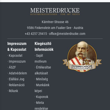
Kärntner Strasse 46
9586 Finkenstein am Faaker See · Austria
+43 4257 29415 · office@meisterdrucke.com
Impresszum
Kiegészítő
& Kapcsolat
Információk
· Kapcsolat
· Saját
· Impresszum
motívum
· ÁSZF
· Értékesítse
· Adatvédelem
alkotásait
· Elállási Jog
· Minőség
· Reklamáció
· Munkáink
· Rólunk
képei
· Kuponok
· Minta
rendelése