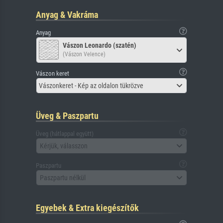
Anyag & Vakráma
Anyag
Vászon Leonardo (szatén)
(Vászon Velence)
Vászon keret
Vászonkeret - Kép az oldalon tükrözve
Üveg & Paszpartu
Üveg (hátlappal együtt)
Kérjük, válasszon
Paszpartu
Paszpartu nélkül
Egyebek & Extra kiegészítők