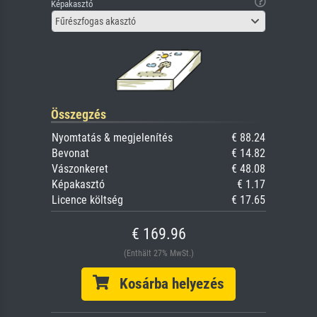
Képakasztó
Fűrészfogas akasztó
Összegzés
Nyomtatás & megjelenítés
€ 88.24
Bevonat
€ 14.82
Vászonkeret
€ 48.08
Képakasztó
€ 1.17
Licence költség
€ 17.65
€ 169.96
(Enthält 27% MwSt.)
Kosárba helyezés