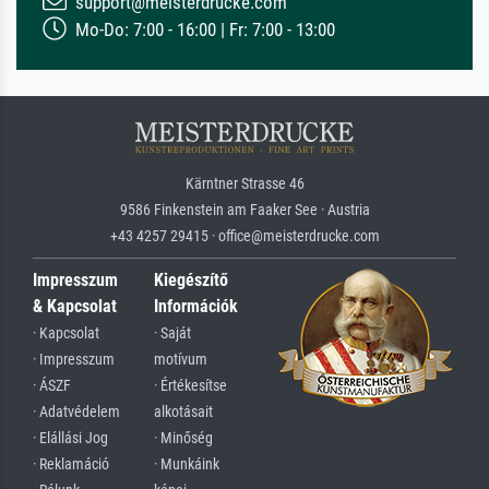
support@meisterdrucke.com
Mo-Do: 7:00 - 16:00 | Fr: 7:00 - 13:00
Kärntner Strasse 46
9586 Finkenstein am Faaker See · Austria
+43 4257 29415 · office@meisterdrucke.com
Impresszum
Kiegészítő
& Kapcsolat
Információk
· Kapcsolat
· Saját
· Impresszum
motívum
· ÁSZF
· Értékesítse
· Adatvédelem
alkotásait
· Elállási Jog
· Minőség
· Reklamáció
· Munkáink