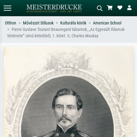
Otthon
Művészet Stílusok
Kulturális körök
American School
Pierre Gustave Toutant Beauregard tábornok, „Az Egyesült Államok
Alap keresés
MI-képkereső
története” című kötetéből, 1. kötet. II, Charles Mackay
Keressen művész, műcím vagy stílus
Írja le a jelenetet – pl. zöld rét, sok
szerint – pl. Monet, Csillagos éj,
piros absztrakt, sötét olajkép, álló akt
impresszionizmus, Hokusai-hullám,
egy fa mellett.
akt.