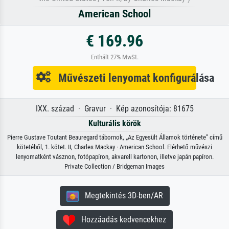
American School
€ 169.96
Enthält 27% MwSt.
Művészeti lenyomat konfigurálása
IXX. század · Gravur · Kép azonosítója: 81675
Kulturális körök
Pierre Gustave Toutant Beauregard tábornok, „Az Egyesült Államok története” című
kötetéből, 1. kötet. II, Charles Mackay · American School. Elérhető művészi
lenyomatként vásznon, fotópapíron, akvarell kartonon, illetve japán papíron.
Private Collection / Bridgeman Images
Megtekintés 3D-ben/AR
Hozzáadás kedvencekhez