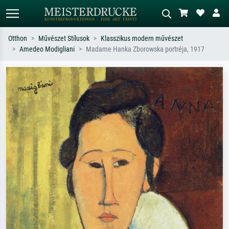
Otthon
Művészet Stílusok
Klasszikus modern művészet
Amedeo Modigliani
Madame Hanka Zborowska portréja, 1917
Alap keresés
MI-képkereső
Keressen művész, műcím vagy stílus
Írja le a jelenetet – pl. zöld rét, sok
szerint – pl. Monet, Csillagos éj,
piros absztrakt, sötét olajkép, álló akt
impresszionizmus, Hokusai-hullám,
egy fa mellett.
akt.