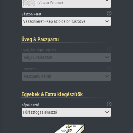
(Vászon Velence)
Vászon keret
Vászonkeret - Kép az oldalon tükrözve
Üveg & Paszpartu
Üveg (hátlappal együtt)
Kérjük, válasszon
Paszpartu
Paszpartu nélkül
Egyebek & Extra kiegészítők
Képakasztó
Fűrészfogas akasztó