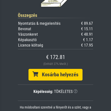
Összegzés
Nyomtatás & megjelenítés
€ 89.67
Bevonat
€ 15.11
Vászonkeret
€ 48.91
Képakasztó
€ 1.17
Licence költség
€ 17.95
€ 172.81
(Enthält 27% MwSt.)
Kosárba helyezés
Képélesség:
TÖKÉLETES
Ha módosítani szeretné a fényerőt és a színt, vagy a