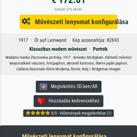
Enthält 27% MwSt.
Művészeti lenyomat konfigurálása
1917 · Öl auf Leinwand · Kép azonosítója: 82693
Klasszikus modern művészet
·
Portrék
Madame Hanka Zborowska portréja, 1917 · Amedeo Modigliani. Elérhető művészi
lenyomatként vásznon, fotópapíron, akvarell kartonon, illetve japán papíron.
Galleria Nazionale d'Arte Moderna, Rome, Italy / Bridgeman Images
Megtekintés 3D-ben/AR
Hozzáadás kedvencekhez
5/5 · Vélemények megjelenítése (1)
Művészeti lenyomat konfigurálása