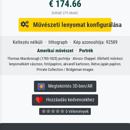
€ 174.66
Enthält 27% MwSt.
Művészeti lenyomat konfigurálása
Keltezés nélküli · lithograph · Kép azonosítója: 92589
Amerikai művészet
·
Portrék
Thomas Macdonough (1783-1825) portréja · Alonzo Chappel. Elérhető művészi
lenyomatként vásznon, fotópapíron, akvarell kartonon, illetve japán papíron.
Private Collection / Bridgeman Images
Megtekintés 3D-ben/AR
Hozzáadás kedvencekhez
0 Vélemények