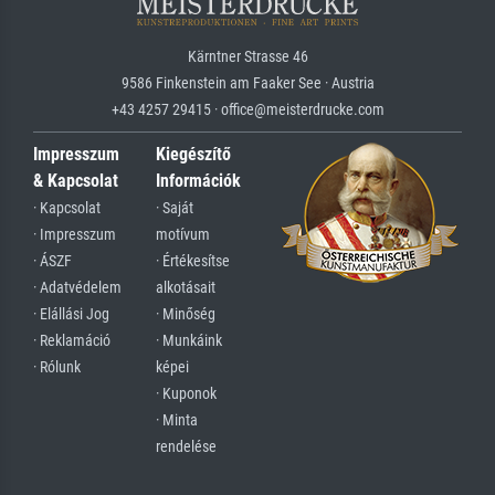
Kärntner Strasse 46
9586 Finkenstein am Faaker See · Austria
+43 4257 29415 · office@meisterdrucke.com
Impresszum
Kiegészítő
& Kapcsolat
Információk
· Kapcsolat
· Saját
· Impresszum
motívum
· ÁSZF
· Értékesítse
· Adatvédelem
alkotásait
· Elállási Jog
· Minőség
· Reklamáció
· Munkáink
· Rólunk
képei
· Kuponok
· Minta
rendelése