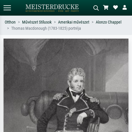
Otthon
Művészet Stílusok
Amerikai művészet
Alonzo Chappel
Thomas Macdonough (1783-1825) portréja
Alap keresés
MI-képkereső
Keressen művész, műcím vagy stílus
Írja le a jelenetet – pl. zöld rét, sok
szerint – pl. Monet, Csillagos éj,
piros absztrakt, sötét olajkép, álló akt
impresszionizmus, Hokusai-hullám,
egy fa mellett.
akt.