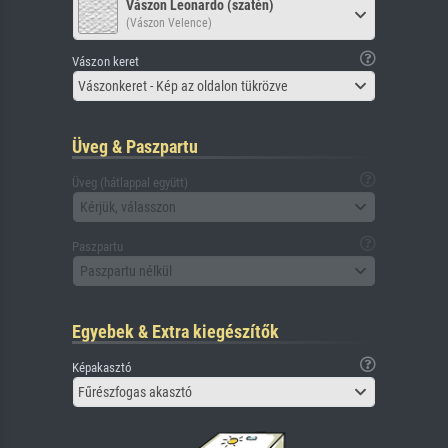
Vászon Leonardo (szatén)
(Vászon Velence)
Vászon keret
Vászonkeret - Kép az oldalon tükrözve
Üveg & Paszpartu
Üveg (hátlappal együtt)
Kérjük, válasszon
Paszpartu
Paszpartu nélkül
Egyebek & Extra kiegészítők
Képakasztó
Fűrészfogas akasztó