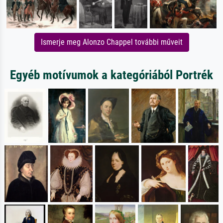
Ismerje meg Alonzo Chappel további műveit
Egyéb motívumok a kategóriából Portrék