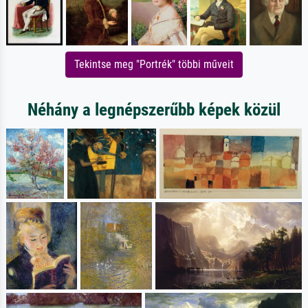
Tekintse meg "Portrék" többi műveit
Néhány a legnépszerűbb képek közül