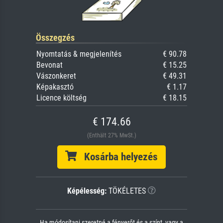
Összegzés
Nyomtatás & megjelenítés
€ 90.78
Bevonat
€ 15.25
Vászonkeret
€ 49.31
Képakasztó
€ 1.17
Licence költség
€ 18.15
€ 174.66
(Enthält 27% MwSt.)
Kosárba helyezés
Képélesség:
TÖKÉLETES
Ha módosítani szeretné a fényerőt és a színt, vagy a