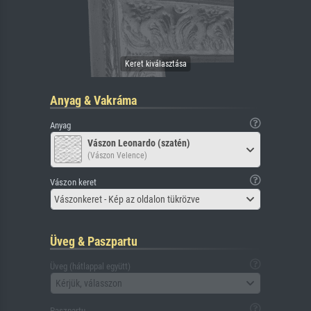
Anyag & Vakráma
Anyag
Vászon Leonardo (szatén)
(Vászon Velence)
Vászon keret
Vászonkeret - Kép az oldalon tükrözve
Üveg & Paszpartu
Üveg (hátlappal együtt)
Kérjük, válasszon
Paszpartu