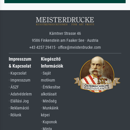
Kärntner Strasse 46
9586 Finkenstein am Faaker See · Austria
+43 4257 29415 · office@meisterdrucke.com
Impresszum
Kiegészítő
& Kapcsolat
Információk
· Kapcsolat
· Saját
· Impresszum
motívum
· ÁSZF
· Értékesítse
· Adatvédelem
alkotásait
· Elállási Jog
· Minőség
· Reklamáció
· Munkáink
· Rólunk
képei
· Kuponok
· Minta