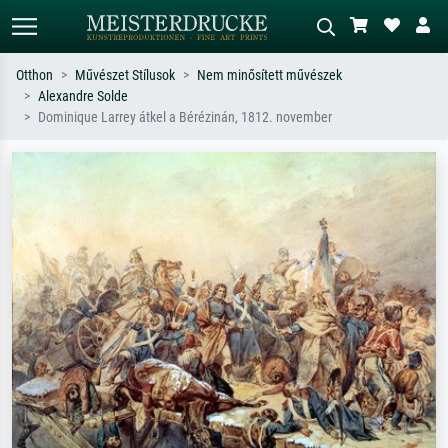
Otthon
Művészet Stílusok
Nem minősített művészek
Alexandre Solde
Alap keresés
MI-képkereső
Dominique Larrey átkel a Bérézinán, 1812. november
Keressen művész, műcím vagy stílus
Írja le a jelenetet – pl. zöld rét, sok
szerint – pl. Monet, Csillagos éj,
piros absztrakt, sötét olajkép, álló akt
impresszionizmus, Hokusai-hullám,
egy fa mellett.
akt.