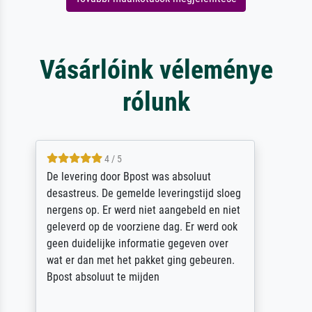
Vásárlóink véleménye
rólunk
5 / 5
Sehr gute Qualität des Leinwanddrucks und
des Rahmens! Unser Bild wurde sehr
sorgfältig und sicher verpackt, so dass es
unbeschadet bei uns ankam. Es wird nicht
unser letzter Meisterdruck sein. Vielen
Dank!