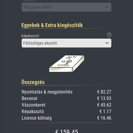
Paszpartu nélkül
Egyebek & Extra kiegészítők
Képakasztó
Fűrészfogas akasztó
Összegzés
Nyomtatás & megjelenítés
€ 82.27
Bevonat
€ 13.93
Vászonkeret
€ 45.62
Képakasztó
€ 1.17
Licence költség
€ 16.46
€ 159.45