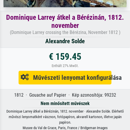
Dominique Larrey átkel a Bérézinán, 1812.
november
(Dominique Larrey crossing the Bérézina, November 1812 )
Alexandre Solde
€ 159.45
Enthält 27% MwSt.
Művészeti lenyomat konfigurálása
1812 · Gouache auf Papier · Kép azonosítója: 99232
Nem minősített művészek
Dominique Larrey átkel a Bérézinán, 1812. november · Alexandre Solde. Elérhető
művészi lenyomatként vásznon, fotópapíron, akvarell kartonon, illetve japán
papíron.
Musee du Val de Grace, Paris, France / Bridgeman Images