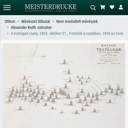
Otthon
Művészet Stílusok
Nem minősített művészek
Alexander Keith Johnston
Alap keresés
MI-képkereső
A trafalgari csata, 1805. október 21., Pozíciók a csatában, 1830-as évek
Keressen művész, műcím vagy stílus
Írja le a jelenetet – pl. zöld rét, sok
szerint – pl. Monet, Csillagos éj,
piros absztrakt, sötét olajkép, álló akt
impresszionizmus, Hokusai-hullám,
egy fa mellett.
akt.