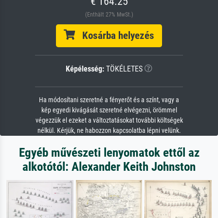
€ 164.25
(Enthält 27% MwSt.)
Kosárba helyezés
Képélesség:
TÖKÉLETES
Ha módosítani szeretné a fényerőt és a színt, vagy a
kép egyedi kivágását szeretné elvégezni, örömmel
végezzük el ezeket a változtatásokat további költségek
nélkül. Kérjük, ne habozzon kapcsolatba lépni velünk.
Egyéb művészeti lenyomatok ettől az
alkotótól: Alexander Keith Johnston