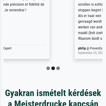
scrollen is echter onbegonnen werk (na
stoppen begint het weer van voor af aan).
Als er naar een bepaalde kunstenaar
gevraagd wordt krijg je ook een aantal
werken van andere wat het onoverzichtelijk
maakt (bvb zoek Ros = ook Rops, Rose etc).
Waarom duidt u ...
philip
@
ProvenExpert
September 23, 2025
Gyakran ismételt kérdések
a Meisterdrucke kapcsán