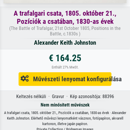
A trafalgari csata, 1805. október 21.,
Pozíciók a csatában, 1830-as évek
(The Battle of Trafalgar, 21st October 1805, Positions in the
Battle, c.1830s )
Alexander Keith Johnston
€ 164.25
Enthält 27% MwSt.
Művészeti lenyomat konfigurálása
Keltezés nélküli · Gravur · Kép azonosítója: 88396
Nem minősített művészek
A trafalgari csata, 1805. október 21., Pozíciók a csatában, 1830-as évek · Alexander
Keith Johnston. Elérhető művészi lenyomatként vásznon, fotópapíron, akvarell
kartonon, illetve japán papíron.
Private Collection / Bridgeman Images