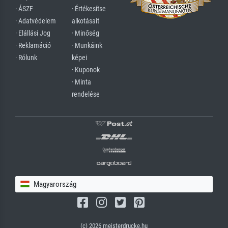
· ÁSZF
· Értékesítse
· Adatvédelem
alkotásait
· Elállási Jog
· Minőség
· Reklamáció
· Munkáink
· Rólunk
képei
· Kuponok
· Minta
rendelése
Magyarország
(c) 2026 meisterdrucke.hu