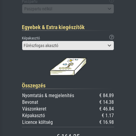
Paszpartu
Paszpartu nélkül
Egyebek & Extra kiegészítők
Képakasztó
Fűrészfogas akasztó
Összegzés
Nyomtatás & megjelenítés
€ 84.89
Bevonat
€ 14.38
Vászonkeret
€ 46.84
Képakasztó
€ 1.17
Licence költség
€ 16.98