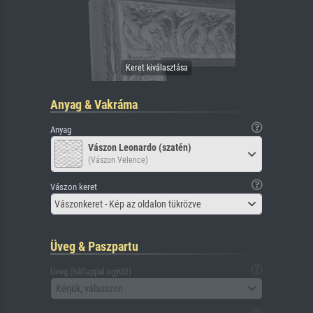
Anyag & Vakráma
Anyag
Vászon Leonardo (szatén)
(Vászon Velence)
Vászon keret
Vászonkeret - Kép az oldalon tükrözve
Üveg & Paszpartu
Üveg (hátlappal együtt)
Kérjük, válasszon