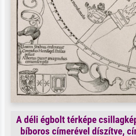
A déli égbolt térképe csillagk
bíboros címerével díszítve, cí