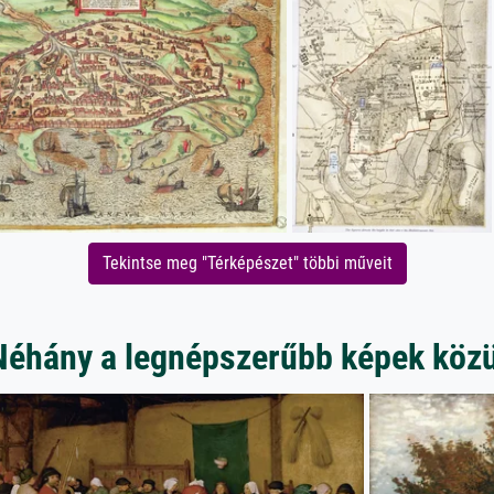
Tekintse meg "Térképészet" többi műveit
Néhány a legnépszerűbb képek közü