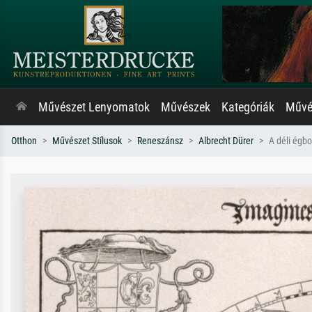
Művészet Lenyomatok
Művészek
Kategóriák
Művés
Otthon
Művészet Stílusok
Reneszánsz
Albrecht Dürer
A déli égbo