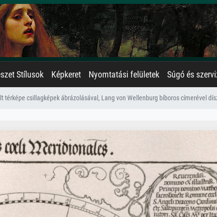
zet Stílusok
Képkeret
Nyomtatási felületek
Súgó és szervi
lt térképe csillagképek ábrázolásával, Lang von Wellenburg bíboros címerével díszí