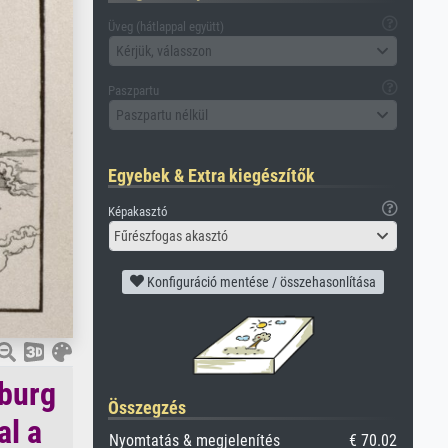
Üveg (hátlappal együtt)
Kérjük, válasszon
Paszpartu
Paszpartu nélkül
Egyebek & Extra kiegészítők
Képakasztó
Fűrészfogas akasztó
Konfiguráció mentése / összehasonlítása
nburg
Összegzés
al a
Nyomtatás & megjelenítés
€ 70.02