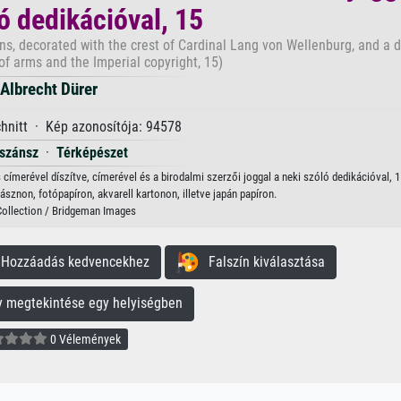
ó dedikációval, 15
ons, decorated with the crest of Cardinal Lang von Wellenburg, and a 
of arms and the Imperial copyright, 15)
Albrecht Dürer
hnitt · Kép azonosítója: 94578
szánsz
·
Térképészet
címerével díszítve, címerével és a birodalmi szerzői joggal a neki szóló dedikációval, 1
sznon, fotópapíron, akvarell kartonon, illetve japán papíron.
Collection / Bridgeman Images
ozzáadás kedvencekhez
Falszín kiválasztása
megtekintése egy helyiségben
0 Vélemények