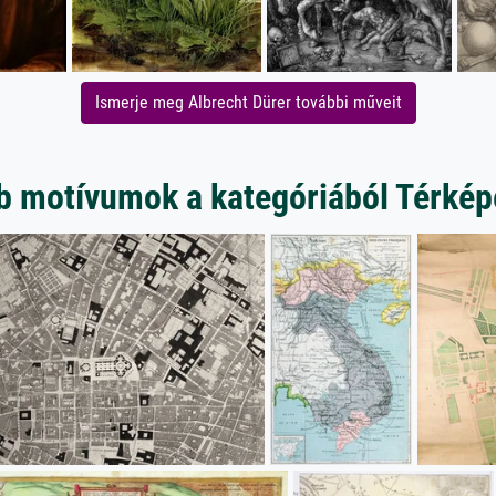
Ismerje meg Albrecht Dürer további műveit
b motívumok a kategóriából Térkép