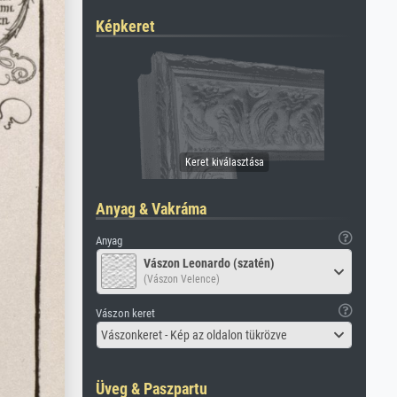
Képkeret
Anyag & Vakráma
Anyag
Vászon Leonardo (szatén)
(Vászon Velence)
Vászon keret
Vászonkeret - Kép az oldalon tükrözve
Üveg & Paszpartu