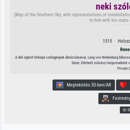
neki szól
(Map of the Southern Sky, with representations of constellati
to him with his coats 
1515 · Holzsc
Rene
A déli égbolt térképe csillagképek ábrázolásával, Lang von Wellenburg bíboros 
Dürer. Elérhető művészi lenyomatként vá
Private 
Megtekintés 3D-ben/AR
H
Festmény 