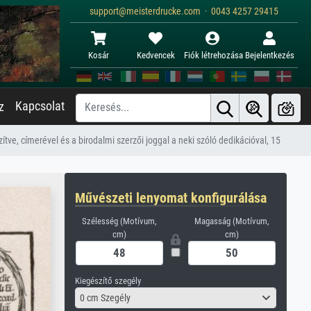
support@meisterdrucke.com · 0043 4257 29415
Kosár
Kedvencek
Fiók létrehozása
Bejelentkezés
Kapcsolat
z
tve, címerével és a birodalmi szerzői joggal a neki szóló dedikációval, 15
Művészeti lenyomat konfigurálása
Szélesség (Motívum,
Magasság (Motívum,
cm)
cm)
Kiegészítő szegély
0 cm Szegély