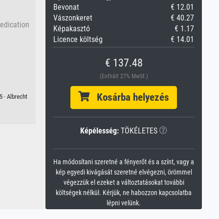
Bevonat
€ 12.01
Vászonkeret
€ 40.27
dedication
Képakasztó
€ 1.17
Licence költség
€ 14.01
€ 137.48
(Enthält 27% MwSt.)
Kosárba helyezés
5 · Albrecht
Képélesség:
TÖKÉLETES
Ha módosítani szeretné a fényerőt és a színt, vagy a
kép egyedi kivágását szeretné elvégezni, örömmel
végezzük el ezeket a változtatásokat további
költségek nélkül. Kérjük, ne habozzon kapcsolatba
lépni velünk.