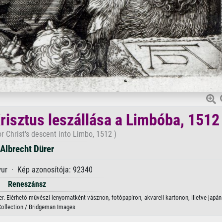
risztus leszállása a Limbóba, 1512
or Christ's descent into Limbo, 1512 )
Albrecht Dürer
ur · Kép azonosítója: 92340
Reneszánsz
r. Elérhető művészi lenyomatként vásznon, fotópapíron, akvarell kartonon, illetve japán
Collection / Bridgeman Images