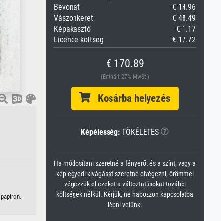
Bevonat
€ 14.96
Vászonkeret
€ 48.49
Képakasztó
€ 1.17
Licence költség
€ 17.72
€ 170.89
(Enthält 27% MwSt.)
Kosárba helyezés
Képélesség:
TÖKÉLETES
Ha módosítani szeretné a fényerőt és a színt, vagy a
kép egyedi kivágását szeretné elvégezni, örömmel
végezzük el ezeket a változtatásokat további
költségek nélkül. Kérjük, ne habozzon kapcsolatba
 papíron.
lépni velünk.