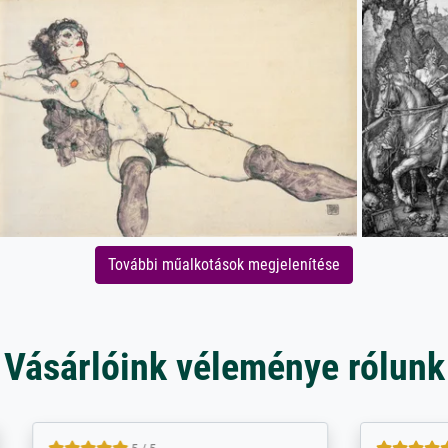
További műalkotások megjelenítése
Vásárlóink véleménye rólunk