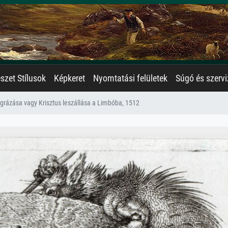
zet Stílusok
Képkeret
Nyomtatási felületek
Súgó és szervi
grázása vagy Krisztus leszállása a Limbóba, 1512