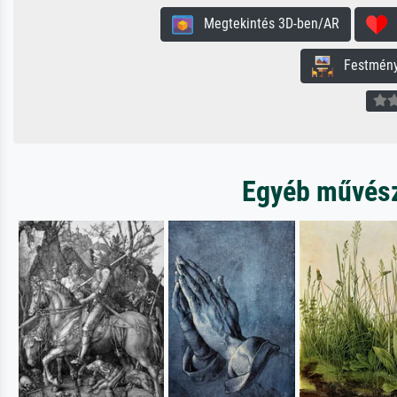
Megtekintés 3D-ben/AR
H
Festmény 
Egyéb művésze