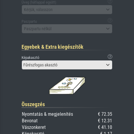
Üveg (hátlappal együtt)
Kérjük, válasszon
Paszpartu
Paszpartu nélkül
Egyebek & Extra kiegészítők
Képakasztó
Fűrészfogas akasztó
Összegzés
Nyomtatás & megjelenítés
€ 72.35
Bevonat
€ 12.31
Vászonkeret
€ 41.10
Képakasztó
€ 1.17