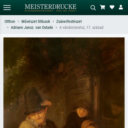
Otthon
Művészet Stílusok
Zsánerfestészet
Adriaen Jansz. van Ostade
A vándorzenész, 17. század
Alap keresés
MI-képkereső
Keressen művész, műcím vagy stílus
Írja le a jelenetet – pl. zöld rét, sok
szerint – pl. Monet, Csillagos éj,
piros absztrakt, sötét olajkép, álló akt
impresszionizmus, Hokusai-hullám,
egy fa mellett.
akt.