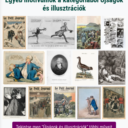
és illusztrációk
Tekintse meg "Újságok és illusztrációk" többi műveit