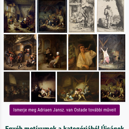
Ismerje meg Adriaen Jansz. van Ostade további műveit
Egyéb motívumok a kategóriából Újságok