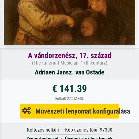
A vándorzenész, 17. század
(The Itinerant Musician, 17th century)
Adriaen Jansz. van Ostade
€ 141.39
Enthält 27% MwSt.
Művészeti lenyomat konfigurálása
Keltezés nélküli · Kép azonosítója: 97390
Zsánerfestészet
·
Újságok és illusztrációk