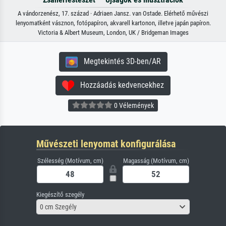
A vándorzenész, 17. század · Adriaen Jansz. van Ostade. Elérhető művészi
lenyomatként vásznon, fotópapíron, akvarell kartonon, illetve japán papíron.
Victoria & Albert Museum, London, UK / Bridgeman Images
Megtekintés 3D-ben/AR
Hozzáadás kedvencekhez
0 Vélemények
Művészeti lenyomat konfigurálása
Szélesség (Motívum, cm)
Magasság (Motívum, cm)
Kiegészítő szegély
0 cm Szegély