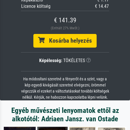
Licence költség
€ 14.47
€ 141.39
(Enthält 27% MwSt.)
Kosárba helyezés
Képélesség:
TÖKÉLETES
Ha módosítani szeretné a fényerőt és a színt, vagy a
kép egyedi kivágását szeretné elvégezni, örömmel
végezzük el ezeket a változtatásokat további költségek
nélkül. Kérjük, ne habozzon kapcsolatba lépni velünk.
Egyéb művészeti lenyomatok ettől az
alkotótól: Adriaen Jansz. van Ostade