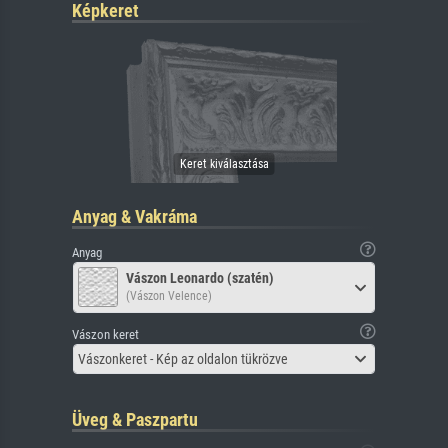
Képkeret
Anyag & Vakráma
Anyag
Vászon Leonardo (szatén)
(Vászon Velence)
Vászon keret
Vászonkeret - Kép az oldalon tükrözve
Üveg & Paszpartu