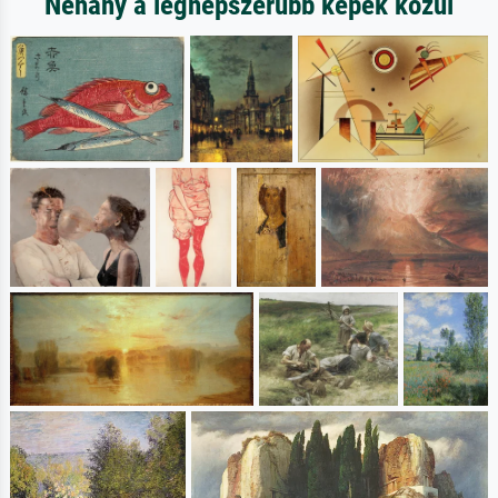
Néhány a legnépszerűbb képek közül