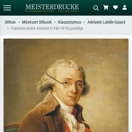
Otthon
Művészet Stílusok
Klasszicizmus
Adelaide Labille-Guiard
Francois-Andre Vincent (1746-1816) portréja
Alap keresés
MI-képkereső
Keressen művész, műcím vagy stílus
Írja le a jelenetet – pl. zöld rét, sok
szerint – pl. Monet, Csillagos éj,
piros absztrakt, sötét olajkép, álló akt
impresszionizmus, Hokusai-hullám,
egy fa mellett.
akt.