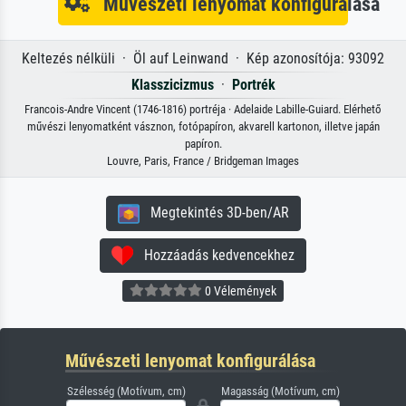
Művészeti lenyomat konfigurálása
Keltezés nélküli · Öl auf Leinwand · Kép azonosítója: 93092
Klasszicizmus
·
Portrék
Francois-Andre Vincent (1746-1816) portréja · Adelaide Labille-Guiard. Elérhető
művészi lenyomatként vásznon, fotópapíron, akvarell kartonon, illetve japán
papíron.
Louvre, Paris, France / Bridgeman Images
Megtekintés 3D-ben/AR
Hozzáadás kedvencekhez
0 Vélemények
Művészeti lenyomat konfigurálása
Szélesség (Motívum, cm)
Magasság (Motívum, cm)