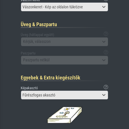
Vászonkeret - Kép az oldalon tükrözve
Üveg & Paszpartu
Üveg (hátlappal együtt)
Kérjük, válasszon
Paszpartu
Paszpartu nélkül
Egyebek & Extra kiegészítők
Képakasztó
Fűrészfogas akasztó