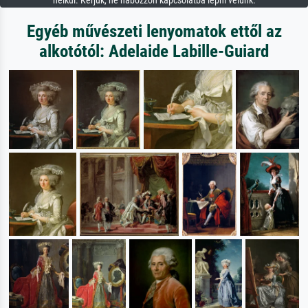
nélkül. Kérjük, ne habozzon kapcsolatba lépni velünk.
Egyéb művészeti lenyomatok ettől az
alkotótól: Adelaide Labille-Guiard