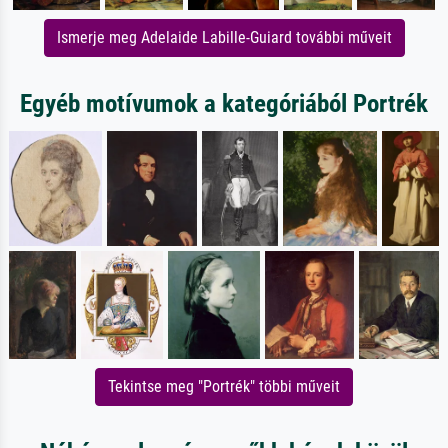
Ismerje meg Adelaide Labille-Guiard további műveit
Egyéb motívumok a kategóriából Portrék
Tekintse meg "Portrék" többi műveit