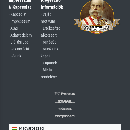
Impresszum
Kiegészítő
& Kapcsolat
Információk
· Kapcsolat
· Saját
· Impresszum
motívum
· ÁSZF
· Értékesítse
· Adatvédelem
alkotásait
· Elállási Jog
· Minőség
· Reklamáció
· Munkáink
· Rólunk
képei
· Kuponok
· Minta
rendelése
Magyarország