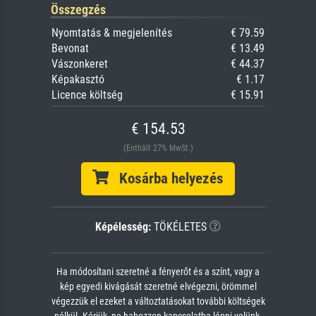
Összegzés
Nyomtatás & megjelenítés
€ 79.59
Bevonat
€ 13.49
Vászonkeret
€ 44.37
Képakasztó
€ 1.17
Licence költség
€ 15.91
€ 154.53
(Enthält 27% MwSt.)
Kosárba helyezés
Képélesség:
TÖKÉLETES
Ha módosítani szeretné a fényerőt és a színt, vagy a
kép egyedi kivágását szeretné elvégezni, örömmel
végezzük el ezeket a változtatásokat további költségek