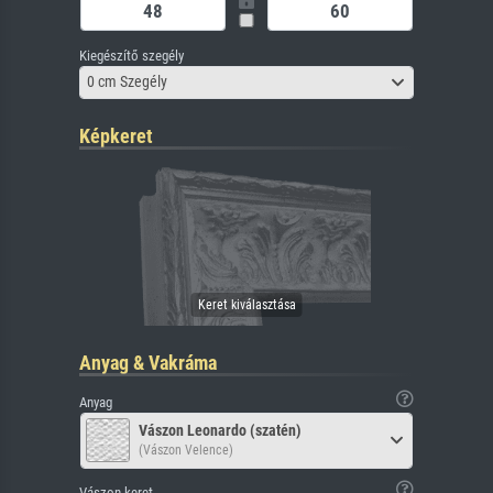
Kiegészítő szegély
0 cm Szegély
Képkeret
Anyag & Vakráma
Anyag
Vászon Leonardo (szatén)
(Vászon Velence)
Vászon keret