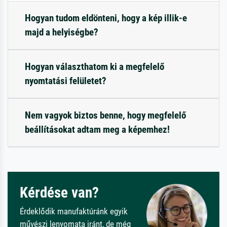
Hogyan tudom eldönteni, hogy a kép illik-e
majd a helyiségbe?
Hogyan választhatom ki a megfelelő
nyomtatási felületet?
Nem vagyok biztos benne, hogy megfelelő
beállításokat adtam meg a képemhez!
Kérdése van?
Érdeklődik manufaktúránk egyik
művészi lenyomata iránt, de még