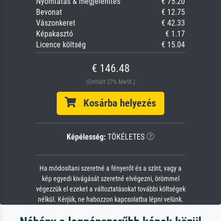
Nyomtatás & megjelenítés
€ 75.20
Bevonat
€ 12.75
Vászonkeret
€ 42.33
Képakasztó
€ 1.17
Licence költség
€ 15.04
€ 146.48
(Enthält 27% MwSt.)
Kosárba helyezés
Képélesség:
TÖKÉLETES
Ha módosítani szeretné a fényerőt és a színt, vagy a
kép egyedi kivágását szeretné elvégezni, örömmel
végezzük el ezeket a változtatásokat további költségek
nélkül. Kérjük, ne habozzon kapcsolatba lépni velünk.