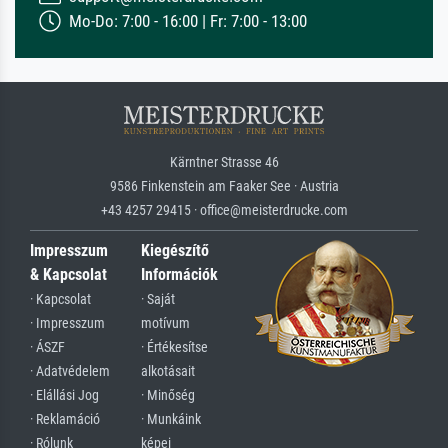
Mo-Do: 7:00 - 16:00 | Fr: 7:00 - 13:00
Kärntner Strasse 46
9586 Finkenstein am Faaker See · Austria
+43 4257 29415 · office@meisterdrucke.com
Impresszum
Kiegészítő
& Kapcsolat
Információk
· Kapcsolat
· Saját
· Impresszum
motívum
· ÁSZF
· Értékesítse
· Adatvédelem
alkotásait
· Elállási Jog
· Minőség
· Reklamáció
· Munkáink
· Rólunk
képei