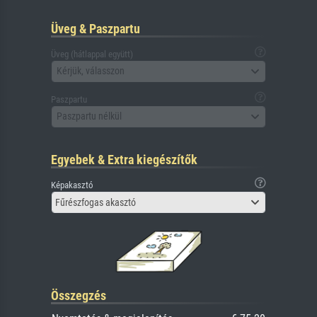
Üveg & Paszpartu
Üveg (hátlappal együtt)
Kérjük, válasszon
Paszpartu
Paszpartu nélkül
Egyebek & Extra kiegészítők
Képakasztó
Fűrészfogas akasztó
Összegzés