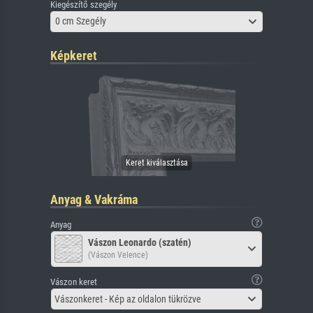
Kiegészítő szegély
0 cm Szegély
Képkeret
Anyag & Vakráma
Anyag
Vászon Leonardo (szatén)
(Vászon Velence)
Vászon keret
Vászonkeret - Kép az oldalon tükrözve