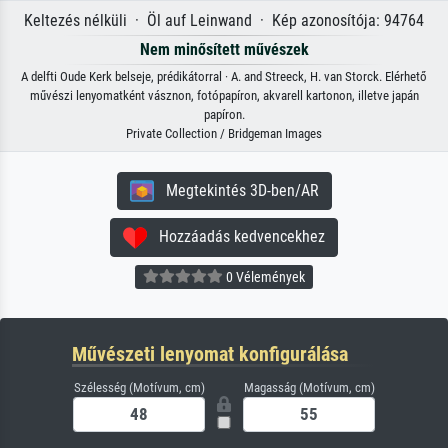
Keltezés nélküli · Öl auf Leinwand · Kép azonosítója: 94764
Nem minősített művészek
A delfti Oude Kerk belseje, prédikátorral · A. and Streeck, H. van Storck. Elérhető
művészi lenyomatként vásznon, fotópapíron, akvarell kartonon, illetve japán
papíron.
Private Collection / Bridgeman Images
Megtekintés 3D-ben/AR
Hozzáadás kedvencekhez
0 Vélemények
Művészeti lenyomat konfigurálása
Szélesség (Motívum, cm)
Magasság (Motívum, cm)