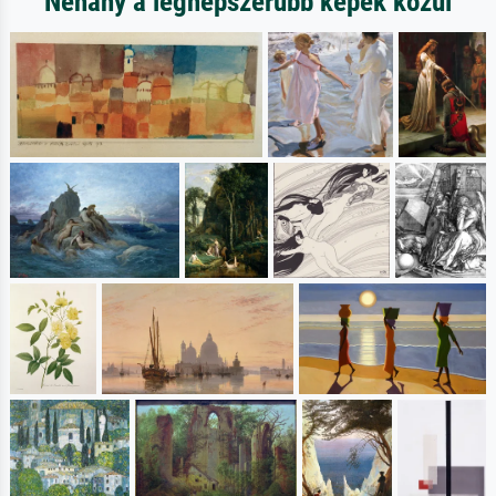
Néhány a legnépszerűbb képek közül