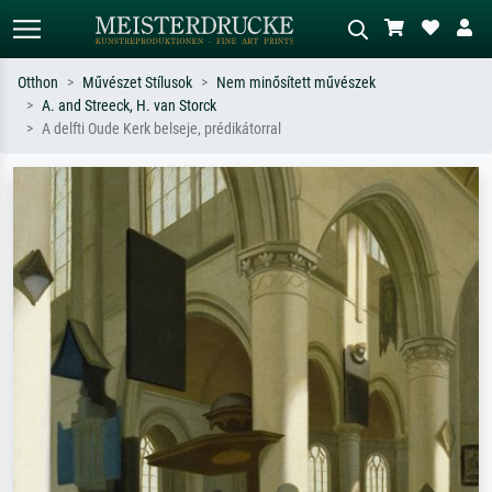
Otthon
Művészet Stílusok
Nem minősített művészek
A. and Streeck, H. van Storck
Alap keresés
MI-képkereső
A delfti Oude Kerk belseje, prédikátorral
Keressen művész, műcím vagy stílus
Írja le a jelenetet – pl. zöld rét, sok
szerint – pl. Monet, Csillagos éj,
piros absztrakt, sötét olajkép, álló akt
impresszionizmus, Hokusai-hullám,
egy fa mellett.
akt.